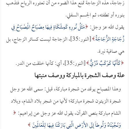
زجاجة، هذه الزجاجة تمنع هذا الضوء من أن تعتوره الرياح فتذهب
بنوره أو تطفئه، ثم الجسم السفلي.
يقول الله عز وجل:
مَثَلُ نُورِهِ كَمِشْكَاةٍ فِيهَا مِصْبَاحٌ الْمِصْبَاحُ فِي
زُجَاجَةٍ الزُّجَاجَةُ
[النور:35]، الزجاجة ليست كسائر الزجاج، بل
هي صافية نيرة.
كَأَنَّهَا كَوْكَبٌ دُرِّيٌّ
[النور:35]، أي: كأنها خلقت من الدر.
علة وصف الشجرة بالمباركة ووصف منبتها
وهذا المصباح يوقد من شجرة مباركة، قيل: سمى الله عز وجل
شجرة الزيتون شجرة مباركة؛ لأنها من شجر بلاد الشام، وبلاد
الشام مباركة بنص القرآن، يقول الله عز وجل عن إبراهيم:
وَنَجَّيْنَاهُ وَلُوطاً إِلَى الأَرْضِ الَّتِي بَارَكْنَا فِيهَا لِلْعَالَمِينَ