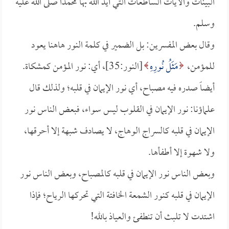
البينات والآيات الساطعات التي أيد الله بها محمداً صلى الله عليه
وسلم.
وقال بعض المفسرين: بل الضمير في كلمة النور هاهنا يعود
للمؤمن،
مَثَلُ نُورِهِ
[النور:35]، أي: نور المؤمن كمشكاة.
أيضاً صدره فيه مصباح، أي نور الإيمان في قلبه؛ ولذلك قال
علماؤنا: نور الإيمان في القلوب ليس سواء، فبعض الناس نور
الإيمان في قلبه كالسراج الوهاج، لا يصادف شبهة إلا أحرقها،
ولا شهوة إلا أطفأها.
وبعض الناس نور الإيمان في قلبه كالمصباح، وبعض الناس نور
الإيمان في قلبه كنور الشمعة الخافتة التي تحركها الرياح؛ فإذا
اشتدت لا تلبث أن تنطفئ والعياذ بالله!