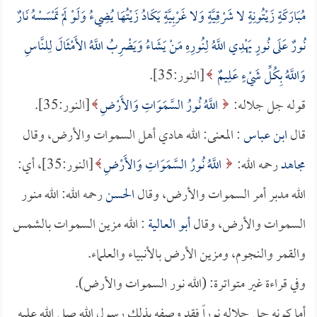
مُبَارَكَةٍ زَيْتُونِةٍ لا شَرْقِيَّةٍ وَلا غَرْبِيَّةٍ يَكَادُ زَيْتُهَا يُضِيءُ وَلَوْ لَمْ تَمْسَسْهُ نَارٌ
نُورٌ عَلَى نُورٍ يَهْدِي اللَّهُ لِنُورِهِ مَنْ يَشَاءُ وَيَضْرِبُ اللَّهُ الأَمْثَالَ لِلنَّاسِ
وَاللَّهُ بِكُلِّ شَيْءٍ عَلِيمٌ
[النور:35].
قوله جل جلاله:
اللَّهُ نُورُ السَّمَوَاتِ وَالأَرْضِ
[النور:35].
قال
ابن عباس
: المعنى: الله هادي أهل السموات والأرض، وقال
مجاهد
رحمه الله:
اللَّهُ نُورُ السَّمَوَاتِ وَالأَرْضِ
[النور:35]، أي:
الله مدبر أمر السموات والأرض، وقال
الحسن
رحمه الله: الله منور
السموات والأرض، وقال
أبو العالية
: الله مزين السموات بالشمس
والقمر والنجوم، ومزين الأرض بالأنبياء والعلماء.
وفي قراءة غير متواترة: (الله نور السموات والأرض).
أما كونه جل جلاله نوراً فقد وصفه بذلك رسول الله صلى الله عليه