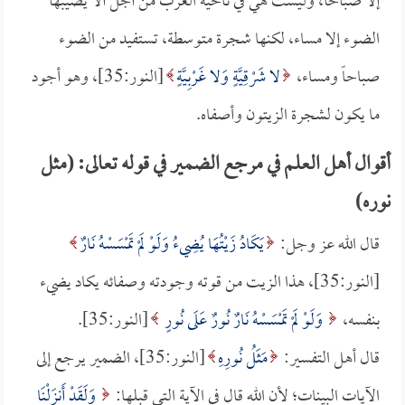
إلا صباحاً، وليست هي في ناحية الغرب من أجل ألا يصيبها
الضوء إلا مساء، لكنها شجرة متوسطة، تستفيد من الضوء
صباحاً ومساء،
لا شَرْقِيَّةٍ وَلا غَرْبِيَّةٍ
[النور:35]، وهو أجود
ما يكون لشجرة الزيتون وأصفاه.
أقوال أهل العلم في مرجع الضمير في قوله تعالى: (مثل
نوره)
قال الله عز وجل:
يَكَادُ زَيْتُهَا يُضِيءُ وَلَوْ لَمْ تَمْسَسْهُ نَارٌ
[النور:35]، هذا الزيت من قوته وجودته وصفائه يكاد يضيء
بنفسه،
وَلَوْ لَمْ تَمْسَسْهُ نَارٌ نُورٌ عَلَى نُورٍ
[النور:35].
قال أهل التفسير:
مَثَلُ نُورِهِ
[النور:35]، الضمير يرجع إلى
الآيات البينات؛ لأن الله قال في الآية التي قبلها:
وَلَقَدْ أَنزَلْنَا