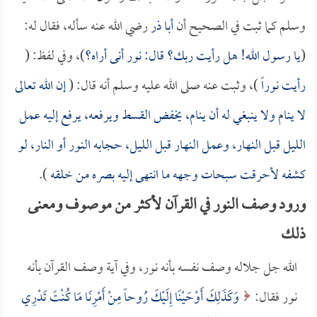
وسلم كما ثبت في الصحيح أن
أبا ذر
رضي الله عنه سأله، فقال له:
(
يا رسول الله! هل رأيت ربك؟ قال: نور أنى أراه؟
)، وفي لفظ: (
رأيت نوراً
)، وثبت عنه صلى الله عليه وسلم أنه قال: (
إن الله تعالى
لا ينام ولا ينبغي له أن ينام، يخفض القسط ويرفعه، يرفع إليه عمل
الليل قبل النهار، وعمل النهار قبل الليل، حجابه النور أو النار، لو
كشفه لأحرقت سبحات وجهه ما انتهى إليه بصره من خلقه
).
ورود وصف النور في القرآن لأكثر من موصوف ومعنى
ذلك
الله جل جلاله وصف نفسه بأنه نور، وفي آية وصف القرآن بأنه
نور فقال:
وَكَذَلِكَ أَوْحَيْنَا إِلَيْكَ رُوحاً مِنْ أَمْرِنَا مَا كُنْتَ تَدْرِي