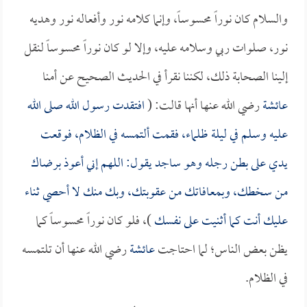
والسلام كان نوراً محسوساً، وإنما كلامه نور وأفعاله نور وهديه
نور، صلوات ربي وسلامه عليه، وإلا لو كان نوراً محسوساً لنقل
إلينا الصحابة ذلك، لكننا نقرأ في الحديث الصحيح عن أمنا
عائشة
رضي الله عنها أنها قالت: (
افتقدت رسول الله صلى الله
عليه وسلم في ليلة ظلماء، فقمت ألتمسه في الظلام، فوقعت
يدي على بطن رجله وهو ساجد يقول: اللهم إني أعوذ برضاك
من سخطك، وبمعافاتك من عقوبتك، وبك منك لا أحصي ثناء
عليك أنت كما أثنيت على نفسك
)، فلو كان نوراً محسوساً كما
يظن بعض الناس؛ لما احتاجت
عائشة
رضي الله عنها أن تلتمسه
في الظلام.