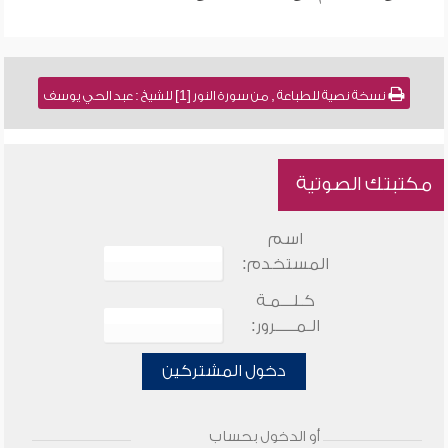
نسخة نصية للطباعة , من سورة النور [1] للشيخ : عبد الحي يوسف
مكتبتك الصوتية
اسم
المستخدم:
كـلـــمـة
الـمـــــرور:
دخول المشتركين
أو الدخول بحساب