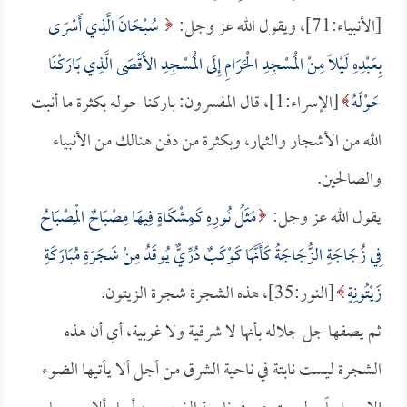
[الأنبياء:71]، ويقول الله عز وجل:
سُبْحَانَ الَّذِي أَسْرَى
بِعَبْدِهِ لَيْلاً مِنْ الْمَسْجِدِ الْحَرَامِ إِلَى الْمَسْجِدِ الأَقْصَى الَّذِي بَارَكْنَا
حَوْلَهُ
[الإسراء:1]، قال المفسرون: باركنا حوله بكثرة ما أنبت
الله من الأشجار والثمار، وبكثرة من دفن هنالك من الأنبياء
والصالحين.
يقول الله عز وجل:
مَثَلُ نُورِهِ كَمِشْكَاةٍ فِيهَا مِصْبَاحٌ الْمِصْبَاحُ
فِي زُجَاجَةٍ الزُّجَاجَةُ كَأَنَّهَا كَوْكَبٌ دُرِّيٌّ يُوقَدُ مِنْ شَجَرَةٍ مُبَارَكَةٍ
زَيْتُونِةٍ
[النور:35]، هذه الشجرة شجرة الزيتون.
ثم يصفها جل جلاله بأنها لا شرقية ولا غربية، أي أن هذه
الشجرة ليست نابتة في ناحية الشرق من أجل ألا يأتيها الضوء