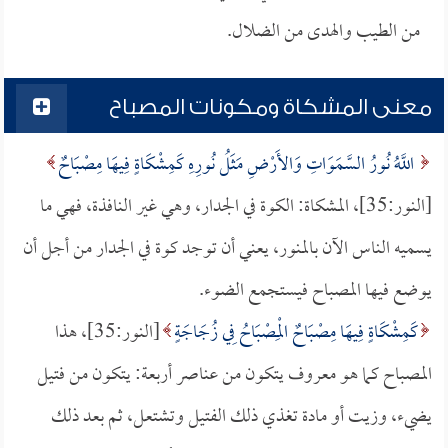
من الطيب والهدى من الضلال.
معنى المشكاة ومكونات المصباح
اللَّهُ نُورُ السَّمَوَاتِ وَالأَرْضِ مَثَلُ نُورِهِ كَمِشْكَاةٍ فِيهَا مِصْبَاحٌ
[النور:35]، المشكاة: الكوة في الجدار، وهي غير النافذة، فهي ما
يسميه الناس الآن بالمنور، يعني أن توجد كوة في الجدار من أجل أن
يوضع فيها المصباح فيستجمع الضوء.
كَمِشْكَاةٍ فِيهَا مِصْبَاحٌ الْمِصْبَاحُ فِي زُجَاجَةٍ
[النور:35]، هذا
المصباح كما هو معروف يتكون من عناصر أربعة: يتكون من فتيل
يضيء، وزيت أو مادة تغذي ذلك الفتيل وتشتعل، ثم بعد ذلك