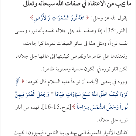
ما يجب من الاعتقاد في صفات الله سبحانه وتعالى
يقول الله عز وجل:
اللَّهُ نُورُ السَّمَوَاتِ وَالأَرْضِ
[النور:35]، إذا وصف الله جل جلاله نفسه بأنه نور، وسمى
نفسه نوراً، ومثل هذا في سائر الصفات نمرها كما جاءت،
ونعتقدها على ظاهرها ونفوض كيفيتها إلى عالمها جل جلاله،
لكن آثار نوره في الكون حسية ومعنوية ظاهرة.
وورد في بعض الآيات أن نوحاً عليه السلام قال لقومه:
أَلَمْ
تَرَوْا كَيْفَ خَلَقَ اللَّهُ سَبْعَ سَمَاوَاتٍ طِبَاقاً
*
وَجَعَلَ الْقَمَرَ فِيهِنَّ
نُوراً وَجَعَلَ الشَّمْسَ سِرَاجاً
[نوح:15-16]، فهذه من آثار
نوره جل جلاله.
كذلك الأنوار المعنوية التي يهتدي بها الناس، فيميزون الخبيث