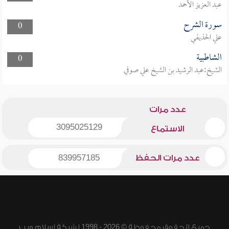
عبد العزيز الأحمد
سورة الشرح
0
علي الحذيفي
الشاطبية
0
الشيخ:عبد الرشيد بن الشيخ علي صوفي
عدد مرات
3095025129
الاستماع
عدد مرات الحفظ
839957185
جميع الحقوق محفوظة © 2026 - 1998 لشبكة إسلام ويب