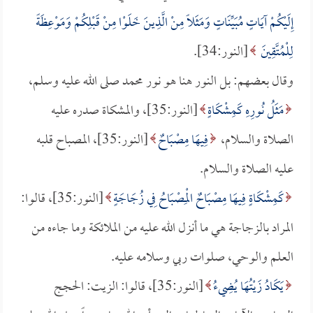
إِلَيْكُمْ آيَاتٍ مُبَيِّنَاتٍ وَمَثَلاً مِنْ الَّذِينَ خَلَوْا مِنْ قَبْلِكُمْ وَمَوْعِظَةً
لِلْمُتَّقِينَ
[النور:34].
وقال بعضهم: بل النور هنا هو نور محمد صلى الله عليه وسلم،
مَثَلُ نُورِهِ كَمِشْكَاةٍ
[النور:35]، والمشكاة صدره عليه
الصلاة والسلام،
فِيهَا مِصْبَاحٌ
[النور:35]، المصباح قلبه
عليه الصلاة والسلام.
كَمِشْكَاةٍ فِيهَا مِصْبَاحٌ الْمِصْبَاحُ فِي زُجَاجَةٍ
[النور:35]، قالوا:
المراد بالزجاجة هي ما أنزل الله عليه من الملائكة وما جاءه من
العلم والوحي، صلوات ربي وسلامه عليه.
يَكَادُ زَيْتُهَا يُضِيءُ
[النور:35]، قالوا: الزيت: الحجج