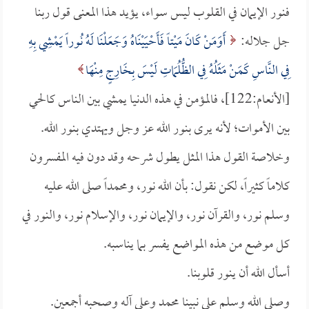
فنور الإيمان في القلوب ليس سواء، يؤيد هذا المعنى قول ربنا
جل جلاله:
أَوَمَنْ كَانَ مَيْتاً فَأَحْيَيْنَاهُ وَجَعَلْنَا لَهُ نُوراً يَمْشِي بِهِ
فِي النَّاسِ كَمَنْ مَثَلُهُ فِي الظُّلُمَاتِ لَيْسَ بِخَارِجٍ مِنْهَا
[الأنعام:122]، فالمؤمن في هذه الدنيا يمشي بين الناس كالحي
بين الأموات؛ لأنه يرى بنور الله عز وجل ويهتدي بنور الله.
وخلاصة القول هذا المثل يطول شرحه وقد دون فيه المفسرون
كلاماً كثيراً، لكن نقول: بأن الله نور، ومحمداً صلى الله عليه
وسلم نور، والقرآن نور، والإيمان نور، والإسلام نور، والنور في
كل موضع من هذه المواضع يفسر بما يناسبه.
أسأل الله أن ينور قلوبنا.
وصلى الله وسلم على نبينا محمد وعلى آله وصحبه أجمعين.