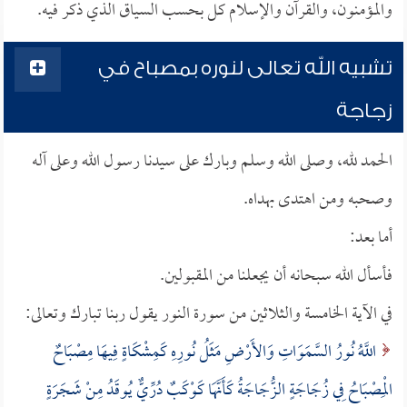
والمؤمنون، والقرآن والإسلام كل بحسب السياق الذي ذكر فيه.
تشبيه الله تعالى لنوره بمصباح في
زجاجة
الحمد لله، وصلى الله وسلم وبارك على سيدنا رسول الله وعلى آله
وصحبه ومن اهتدى بهداه.
أما بعد:
فأسأل الله سبحانه أن يجعلنا من المقبولين.
في الآية الخامسة والثلاثين من سورة النور يقول ربنا تبارك وتعالى:
اللَّهُ نُورُ السَّمَوَاتِ وَالأَرْضِ مَثَلُ نُورِهِ كَمِشْكَاةٍ فِيهَا مِصْبَاحٌ
الْمِصْبَاحُ فِي زُجَاجَةٍ الزُّجَاجَةُ كَأَنَّهَا كَوْكَبٌ دُرِّيٌّ يُوقَدُ مِنْ شَجَرَةٍ