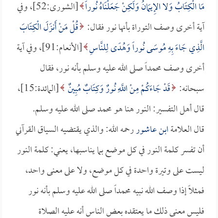
مَا الْكِتَابُ وَلا الإِيمَانُ وَلَكِنْ جَعَلْنَاهُ نُوراً
[الشورى:52]، وفي
آية أخرى وصف التوراة بأنها نور فقال:
قُلْ مَنْ أَنزَلَ الْكِتَابَ
الَّذِي جَاءَ بِهِ مُوسَى نُوراً وَهُدًى لِلنَّاسِ
[الأنعام:91]، وفي آية
أخرى وصف محمداً صلى الله عليه وسلم بأنه نور، فقال
سبحانه:
قَدْ جَاءَكُمْ مِنْ اللَّهِ نُورٌ وَكِتَابٌ مُبِينٌ
[المائدة:15]،
قال أهل التفسير: النور هنا هو محمد صلى الله عليه وسلم.
قال العلامة
ابن عاشور
رحمه الله: والذي يقتضيه السياق القرآني
أن تفسر كلمة النور في كل موضع بما يناسبها، يعني: كلمة النور
ليست على وتيرة واحدة في كل موضع، ولا على معنى واحد،
فمثلاً إذا وصف الله نبيه محمداً صلى الله عليه وسلم بأنه نور
فليس معنى ذلك ما يعتقده بعض الناس أنه عليه الصلاة