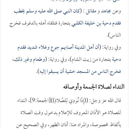
وعن
مجاهد
و
مقاتل
: (
كان النبي صلى الله عليه وسلم يخطب
فقدم
دحية بن خليفة الكلبي
بتجارة فتلقاه أهله بالدفوف فخرج
الناس).
وفي رواية: (
أن أهل المدينة أصابهم جوع وغلاء شديد فقدم
دحية
بتجارة من زيت الشام)، وفي رواية: (
وطعام وغير ذلك،
فخرج الناس من المسجد خشية أن يسبقوا إليه
).
النداء لصلاة الجمعة وأوصافه
قال الله عز وجل: ((إِذَا نُودِي لِلصَّلاةِ))[الجمعة:9]، النداء
للصلاة هو الأذان المعروف للإعلام بدخول وقت الصلاة
بألفاظ مخصوصة، والمراد هنا: أذان الظهر، وفي الصحيح عن