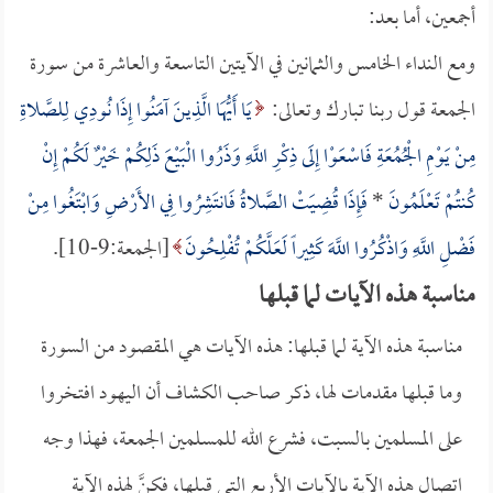
أجمعين، أما بعد:
ومع النداء الخامس والثمانين في الآيتين التاسعة والعاشرة من سورة
الجمعة قول ربنا تبارك وتعالى:
يَا أَيُّهَا الَّذِينَ آمَنُوا إِذَا نُودِي لِلصَّلاةِ
مِنْ يَوْمِ الْجُمُعَةِ فَاسْعَوْا إِلَى ذِكْرِ اللَّهِ وَذَرُوا الْبَيْعَ ذَلِكُمْ خَيْرٌ لَكُمْ إِنْ
كُنتُمْ تَعْلَمُونَ
*
فَإِذَا قُضِيَتْ الصَّلاةُ فَانتَشِرُوا فِي الأَرْضِ وَابْتَغُوا مِنْ
فَضْلِ اللَّهِ وَاذْكُرُوا اللَّهَ كَثِيراً لَعَلَّكُمْ تُفْلِحُونَ
[الجمعة:9-10].
مناسبة هذه الآيات لما قبلها
مناسبة هذه الآية لما قبلها: هذه الآيات هي المقصود من السورة
وما قبلها مقدمات لها، ذكر صاحب الكشاف أن اليهود افتخروا
على المسلمين بالسبت، فشرع الله للمسلمين الجمعة، فهذا وجه
اتصال هذه الآية بالآيات الأربع التي قبلها، فكنَّ لهذه الآية