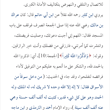
للاتصال والتلقي والنهوض بتكاليف الأمانة الكبرى.
يروي
ابن كثير
رحمه الله نقلاً عن
ابن أبي حاتم
قال: كان
عراك
بن مالك
رضي الله عنه إذا صلى الجمعة انصرف فوقف على باب
المسجد فقال: اللهم إني أجبت دعوتك، وصليت فريضتك،
وانتشرت كما أمرتني، فارزقي من فضلك وأنت خير الرازقين.
وقوله:
وَاذْكُرُوا اللَّهَ كَثِيراً
[الجمعة:10]، أي: اذكروا الله
بالحمد لله، والشكر على ما أنعم به عليكم من التوفيق لأداء
فرائضه لتفلحوا، وقد جاء في الحديث: (
من دخل سوقاً من
الأسواق فقال: لا إله إلا الله وحده لا شريك له، له الملك وله
الحمد وهو على كل شيء قدير، كتبت له ألف ألف حسنة ومحي
عنه ألف ألف سيئة
)، رواه الإمام
أحمد
و
الترمذي
و
ابن ماجه