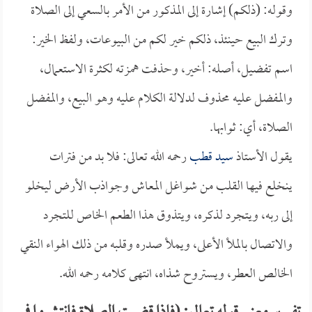
وقوله: (ذلكم) إشارة إلى المذكور من الأمر بالسعي إلى الصلاة
وترك البيع حينئذ، ذلكم خير لكم من البيوعات، ولفظ الخير:
اسم تفضيل، أصله: أخير، وحذفت همزته لكثرة الاستعمال،
والمفضل عليه محذوف لدلالة الكلام عليه وهو البيع، والمفضل
الصلاة، أي: ثوابها.
يقول الأستاذ
سيد قطب
رحمه الله تعالى: فلا بد من فترات
ينخلع فيها القلب من شواغل المعاش وجواذب الأرض ليخلو
إلى ربه، ويتجرد لذكره، ويتذوق هذا الطعم الخاص للتجرد
والاتصال بالملأ الأعلى، ويملأ صدره وقلبه من ذلك الهواء النقي
الخالص العطر، ويستروح شذاه، انتهى كلامه رحمه الله.