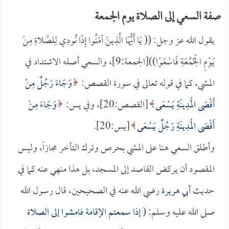
صفة السعي إلى الصلاة يوم الجمعة
يقول الله عز وجل: (( يَا أَيُّهَا الَّذِينَ آمَنُوا إِذَا نُودِي لِلصَّلاةِ مِنْ
يَوْمِ الْجُمُعَةِ فَاسْعَوْا))[الجمعة:9]، والسعي أصله الاشتداد في
المشي، كما في قوله تعالى في سورة القصص:
وَجَاءَ رَجُلٌ مِنْ
أَقْصَى الْمَدِينَةِ يَسْعَى
[القصص:20]، وفي يس:
وَجَاءَ مِنْ
أَقْصَى الْمَدِينَةِ رَجُلٌ يَسْعَى
[يس:20].
وأطلق السعي هنا على المشي بحرص وترك التأخر مجازاً، وليس
المقصود أن يركض القاصد إلى المسجد، بل هذا منهي عنه كما في
حديث
أبي هريرة
رضي الله عنه في الصحيحين، قال رسول الله
صلى الله عليه وسلم: (
إذا سمعتم الإقامة فامشوا إلى الصلاة