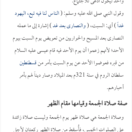
واحد ليكون أدعى للاجتماع.
وقول النبي صلى الله عليه وسلم: (
الناس لنا فيه تبع، اليهود
غداً
) أي: السبت، (
والنصارى بعد غد
) إشارة إلى ما عمله
النصارى بعد المسيح والحواريين من تعويض يوم السبت بيوم
الأحد؛ لأنهم زعموا أن يوم الأحد فيه قام عيسى عليه السلام
من قبره فعوضوا الأحد عن يوم السبت بأمر من
قسطنطين
سلطان الروم في سنة 321م بعد الميلاد وصار ديناً لهم بأمر
أحبارهم.
صفة صلاة الجمعة وقيامها مقام الظهر
وصلاة الجمعة هي صلاة ظهر يوم الجمعة وليست صلاة زائدة
على الصلوات الخمس، فأُسقط من صلاة الظهر ركعتان لأجل