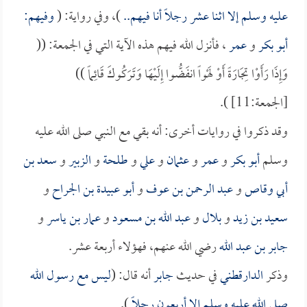
عليه وسلم إلا اثنا عشر رجلاً أنا فيهم..
)، وفي رواية: (
وفيهم:
أبو بكر
و
عمر
، فأنزل الله فيهم هذه الآية التي في الجمعة: ((
وَإِذَا رَأَوْا تِجَارَةً أَوْ لَهْواً انفَضُّوا إِلَيْهَا وَتَرَكُوكَ قَائِماً ))
[الجمعة:11] ).
وقد ذكروا في روايات أخرى: أنه بقي مع النبي صلى الله عليه
وسلم
أبو بكر
و
عمر
و
عثمان
و
علي
و
طلحة
و
الزبير
و
سعد بن
أبي وقاص
و
عبد الرحمن بن عوف
و
أبو عبيدة بن الجراح
و
سعيد بن زيد
و
بلال
و
عبد الله بن مسعود
و
عمار بن ياسر
و
جابر بن عبد الله
رضي الله عنهم، فهؤلاء أربعة عشر.
وذكر
الدارقطني
في حديث
جابر
أنه قال: (
ليس مع رسول الله
صلى الله عليه وسلم إلا أربعون رجلاً
).