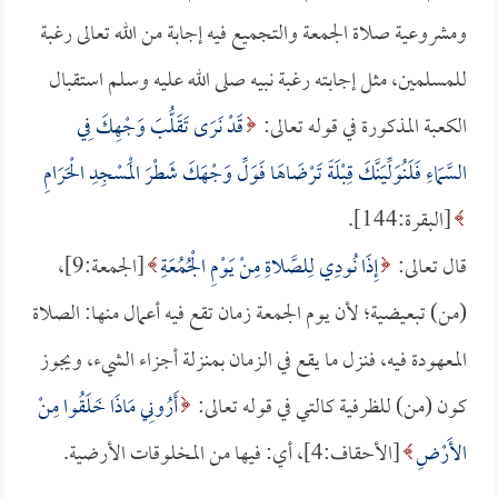
ومشروعية صلاة الجمعة والتجميع فيه إجابة من الله تعالى رغبة
للمسلمين، مثل إجابته رغبة نبيه صلى الله عليه وسلم استقبال
الكعبة المذكورة في قوله تعالى:
قَدْ نَرَى تَقَلُّبَ وَجْهِكَ فِي
السَّمَاءِ فَلَنُوَلِّيَنَّكَ قِبْلَةً تَرْضَاهَا فَوَلِّ وَجْهَكَ شَطْرَ الْمَسْجِدِ الْحَرَامِ
[البقرة:144].
قال تعالى:
إِذَا نُودِي لِلصَّلاةِ مِنْ يَوْمِ الْجُمُعَةِ
[الجمعة:9]،
(من) تبعيضية؛ لأن يوم الجمعة زمان تقع فيه أعمال منها: الصلاة
المعهودة فيه، فنزل ما يقع في الزمان بمنزلة أجزاء الشيء، ويجوز
كون (من) للظرفية كالتي في قوله تعالى:
أَرُونِي مَاذَا خَلَقُوا مِنْ
الأَرْضِ
[الأحقاف:4]، أي: فيها من المخلوقات الأرضية.