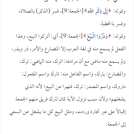
وقوله:
إِلَى ذِكْرِ اللَّهِ
[الجمعة:9]، فسر (الذكر) بالصلاة،
وفسر بالخطبة.
وقوله:
وَذَرُوا الْبَيْعَ
[الجمعة:9]، أي: أتركوا البيع، وهذا
الفعل لم يسمع منه في لغة العرب إلا المضارع والأمر، ذر ويذر،
ولم يسمع منه ماض مع أن مرادفه: اترك، منه الماضي: ترك،
والمضارع: يترك، واسم الفاعل منه: تارك واسم المفعول:
متروك، واسم المصدر: ترك، فنهوا عن البيع؛ لأنه الذي
يشغلهم؛ ولأن سبب نزول الآية كان لترك فريق منهم الجمعة
إقبالاً على عير تجارة وردت، ومثل البيع كل ما يشغل عن السعي
إلى الجمعة.