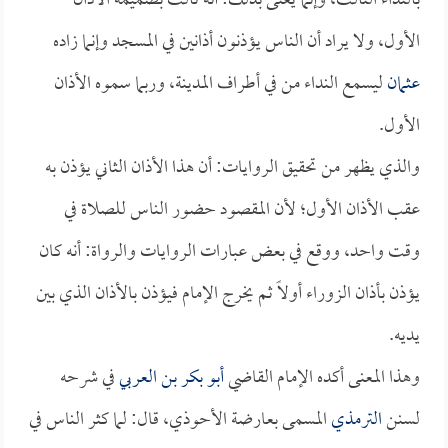
بالنداء الثالث، وإنما يعنى بذلك: أنه ثالث بضميمة الأذان
الأول، ولا يراد أن الناس يؤذنون أذانين في المسجد وإنما زاده
عثمان
ليسمع النداء من في أطراف المدينة، وربما سموه الأذان
الأول.
والذي يظهر من تحقيق الروايات: أن هذا الأذان الثاني يؤذن به
عقب الأذان الأول؛ لأن المقصود حضور الناس للصلاة في
وقت واحد، ووقع في بعض عبارات الروايات والرواة: أنه كان
يؤذن بأذان الزوراء أولاً ثم يخرج الإمام فيؤذن بالأذان الذي بين
يديه.
وهذا المعنى أكده الإمام القاضي
أبو بكر بن العربي
في شرحه
لسنن
الترمذي
المسمى بعارضة الأحوذي، قال: لما كثر الناس في