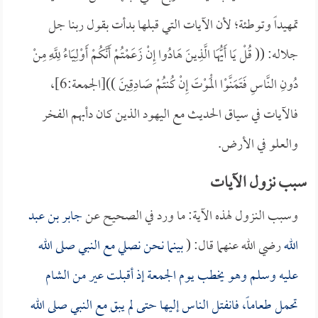
تمهيداً وتوطئة؛ لأن الآيات التي قبلها بدأت بقول ربنا جل
جلاله: (( قُلْ يَا أَيُّهَا الَّذِينَ هَادُوا إِنْ زَعَمْتُمْ أَنَّكُمْ أَوْلِيَاءُ لِلَّهِ مِنْ
دُونِ النَّاسِ فَتَمَنَّوْا الْمَوْتَ إِنْ كُنتُمْ صَادِقِينَ ))[الجمعة:6]،
فالآيات في سياق الحديث مع اليهود الذين كان دأبهم الفخر
والعلو في الأرض.
سبب نزول الآيات
وسبب النزول لهذه الآية: ما ورد في الصحيح عن
جابر بن عبد
الله
رضي الله عنهما قال: (
بينما نحن نصلي مع النبي صلى الله
عليه وسلم وهو يخطب يوم الجمعة إذ أقبلت عير من الشام
تحمل طعاماً، فانفتل الناس إليها حتى لم يبق مع النبي صلى الله