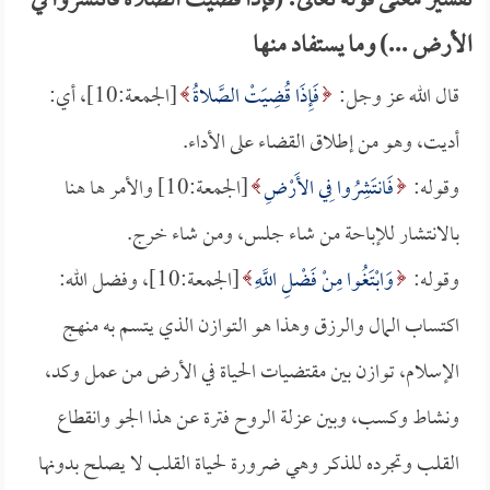
تفسير معنى قوله تعالى: (فإذا قضيت الصلاة فانتشروا في
الأرض ...) وما يستفاد منها
قال الله عز وجل:
فَإِذَا قُضِيَتْ الصَّلاةُ
[الجمعة:10]، أي:
أديت، وهو من إطلاق القضاء على الأداء.
وقوله:
فَانتَشِرُوا فِي الأَرْضِ
[الجمعة:10] والأمر ها هنا
بالانتشار للإباحة من شاء جلس، ومن شاء خرج.
وقوله:
وَابْتَغُوا مِنْ فَضْلِ اللَّهِ
[الجمعة:10]، وفضل الله:
اكتساب المال والرزق وهذا هو التوازن الذي يتسم به منهج
الإسلام، توازن بين مقتضيات الحياة في الأرض من عمل وكد،
ونشاط وكسب، وبين عزلة الروح فترة عن هذا الجو وانقطاع
القلب وتجرده للذكر وهي ضرورة لحياة القلب لا يصلح بدونها