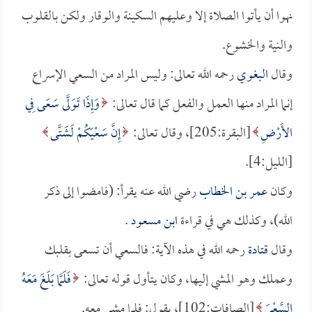
نهوا أن يأتوا الصلاة إلا وعليهم السكينة والوقار ولكن بالقلوب
والنية والخشوع.
وقال
البغوي
رحمه الله تعالى: وليس المراد من السعي الإسراع
إنما المراد منها العمل والفعل كما قال تعالى:
وَإِذَا تَوَلَّى سَعَى فِي
الأَرْضِ
[البقرة:205]، وقال تعالى:
إِنَّ سَعْيَكُمْ لَشَتَّى
[الليل:4].
وكان
عمر بن الخطاب
رضي الله عنه يقرأ: (فامضوا إلى ذكر
الله)، وكذلك هي في قراءة
ابن مسعود
.
وقال
قتادة
رحمه الله في هذه الآية: فالسعي أن تسعى بقلبك
وعملك وهو المشي إليها، وكان يتأول قوله تعالى:
فَلَمَّا بَلَغَ مَعَهُ
السَّعْيَ
[الصافات:102]، يقول: فلما مشى معه.