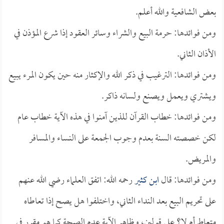
بعض الشافعية والله أعلم.
ومن فوائدها: حرمة البيع والشراء وسائر العقود إذا شرع المؤذن في
الأذان الثاني.
ومن فوائدها: الترغيب في ذكر الله والإكثار منه حين يكون المرء يبيع
ويشتري ويعمل ويصنع ولسانه ذاكر.
ومن فوائدها: خطاب القرآن للذين آمنوا في هذه الآية خطاب عام
لكن خصصته السنة بعدم وجوب الجمعة على النساء والمسافر
والمريض.
ومن فوائدها: قال
ابن كثير
رحمه الله: اتفق العلماء رضي الله عنهم
على تحريم البيع بعد النداء الثاني، واختلفوا هل يصح إذا تعاطاه
متعاط أم لا؟ على قولين، وظاهر الآية عدم الصحة كما هو مقرر في