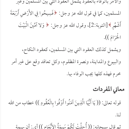
والأمر بالوفاء بالعقود يشمل العقود التي بين المسلمين وغير
المسلمين، كما في قول الله عز وجل:
فَسِيحُوا فِي الأَرْضِ أَرْبَعَةَ
أَشْهُرٍ
[التوبة:2]، وقول الله عز وجل:
وَلا آمِّينَ الْبَيْتَ
الْحَرَامَ )).
ويشمل كذلك العقود التي بين المسلمين، كعقود النكاح،
والبيوع والمداينة، ونصرة المظلوم، وكل تعاقد وقع على غير أمر
محرم فهذه كلها يجب الوفاء بها.
معاني المفردات
قوله تعالى: (( يَا أَيُّهَا الَّذِينَ آمَنُوا أَوْفُوا بِالْعُقُودِ )) خطاب من الله
لنا.
ثم قال سبحانه: (( أُحِلَّتْ لَكُمْ بَهِيمَةُ الأَنْعَامِ )) أي: أن بهيمة