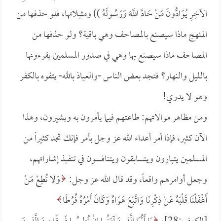
الآخِرِ يُوَادُّونَ مَنْ حَادَّ اللَّهَ وَرَسُولَهُ )) ومثيلاتها، فلو حذفها من
المنهج ماذا سيصنع بالمصاحف وهي باقية؟ ولو حذفها من
المصاحف ماذا سيصنع بها وهي في صدور المسلمين يقرءونها
بالليل والنهار؟ فتجد بعض الناس -والعياذ بالله- يتفوه بالكفر
وهو لا يدري!
ومن مظاهر موالاتهم: طاعتهم فيما يأمرون به ويشيرون، وهذا
الآن كثير، فإذا أمر أعداء الله عز وجل بأمر فإنك تجد كثيراً من
المسلمين يتبارون ويتسابقون ويتنافسون في تنفيذ إشاراتهم،
وجعل أوامرهم واقعاً، وقد قال الله عز وجل:
وَلا تُطِعْ مَنْ
أَغْفَلْنَا قَلْبَهُ عَنْ ذِكْرِنَا وَاتَّبَعَ هَوَاهُ وَكَانَ أَمْرُهُ فُرُطًا