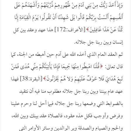
وَإِذْ أَخَذَ رَبُّكَ مِنْ بَنِي آدَمَ مِنْ ظُهُورِهِمْ ذُرِّيَّتَهُمْ وَأَشْهَدَهُمْ عَلَى
أَنفُسِهِمْ أَلَسْتُ بِرَبِّكُمْ قَالُوا بَلَى شَهِدْنَا أَنْ تَقُولُوا يَوْمَ الْقِيَامَةِ إِنَّا
كُنَّا عَنْ هَذَا غَافِلِينَ
[الأعراف:172] هذا عهد وعقد بين كل
إنسان وبين ربنا جل جلاله.
ثم العقد العام الذي أخذه الله على آدم حين أهبطه من الجنة، كما
قال تعالى:
قُلْنَا اهْبِطُوا مِنْهَا جَمِيعًا فَإِمَّا يَأْتِيَنَّكُمْ مِنِّي هُدًى فَمَنْ
تَبِعَ هُدَايَ فَلا خَوْفٌ عَلَيْهِمْ وَلا هُمْ يَحْزَنُونَ
[البقرة:38] فهذا
عهد عام بيننا وبين ربنا جل جلاله مطلوب منا فيه أن نتقيد
بالضوابط التي وضعها ربنا جل جلاله فيما أحل لنا وحرم علينا
وفرض وأوجب فكل هذه عقود، فالصلاة عقد بينك وبين الله،
والحج والصيام والصدقة وبر الوالدين وسائر الأوامر التي