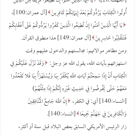
[الكهف:28]،
يَا أَيُّهَا الَّذِينَ آمَنُوا إِنْ تُطِيعُوا فَرِيقًا مِنَ الَّذِينَ
أُوتُوا الْكِتَابَ يَرُدُّوكُمْ بَعْدَ إِيمَانِكُمْ كَافِرِينَ
[آل عمران:100]،
يَا أَيُّهَا الَّذِينَ آمَنُوا إِنْ تُطِيعُوا الَّذِينَ كَفَرُوا يَرُدُّوكُمْ عَلَى أَعْقَابِكُمْ
فَتَنْقَلِبُوا خَاسِرِينَ
[آل عمران:149] هذا منطوق القرآن.
ومن مظاهر موالاتهم: مجالستهم والدخول عليهم وقت
استهزائهم بآيات الله، يقول الله عز وجل:
وَقَدْ نَزَّلَ عَلَيْكُمْ فِي
الْكِتَابِ أَنْ إِذَا سَمِعْتُمْ آيَاتِ اللَّهِ يُكْفَرُ بِهَا وَيُسْتَهْزَأُ بِهَا فَلا تَقْعُدُوا
مَعَهُمْ حَتَّى يَخُوضُوا فِي حَدِيثٍ غَيْرِهِ إِنَّكُمْ إِذًا مِثْلُهُمْ)
[النساء:140] أي: في الكفر،
إِنَّ اللَّهَ جَامِعُ الْمُنَافِقِينَ
وَالْكَافِرِينَ فِي جَهَنَّمَ جَمِيعًا
[النساء:140].
زار الرئيس الأمريكي السابق بعض البلاد قبل سنة أو أكثر،