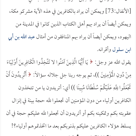
[الأنفال:73] ويمكن أن يراد بالكافرين في هذه الآية مشركو مكة،
ويمكن أيضاً أن يراد بهم أهل الكتاب الذين كانوا في المدينة من
اليهود، ويمكن أيضاً أن يراد بهم المنافقون من أمثال
عبد الله بن أبي
ابن سلول
وأقرانه.
يقول الله عز وجل:
يَا أَيُّهَا الَّذِينَ آمَنُوا لا تَتَّخِذُوا الْكَافِرِينَ أَوْلِيَاءَ
مِنْ دُونِ الْمُؤْمِنِينَ ))، ثم يوجه ربنا جل جلاله سؤالاً:
أَتُرِيدُونَ أَنْ
تَجْعَلُوا لِلَّهِ عَلَيْكُمْ سُلْطَانًا مُبِينًا )) أي: أتريدون يا من تتخذون
الكافرين أولياء من دون المؤمنين أن تجعلوا لله حجة بينة في إنزال
عقوبته بكم وتمكينه بكم أو أتريدون أن تجعلوا لله عليكم حجة في أن
يسلط هؤلاء الكافرين عليكم بذنوبكم بعد ما اتخذتموهم أولياء؟!