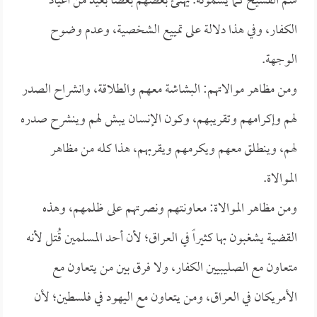
شم الفسيخ كما يسمونه. يهنئ بعضهم بعضاً بعيد من أعياد
الكفار، وفي هذا دلالة على تمييع الشخصية، وعدم وضوح
الوجهة.
ومن مظاهر موالاتهم: البشاشة معهم والطلاقة، وانشراح الصدر
لهم وإكرامهم وتقريبهم، وكون الإنسان يبش لهم وينشرح صدره
لهم، وينطلق معهم ويكرمهم ويقربهم، هذا كله من مظاهر
الموالاة.
ومن مظاهر الموالاة: معاونتهم ونصرتهم على ظلمهم، وهذه
القضية يشغبون بها كثيراً في العراق؛ لأن أحد المسلمين قُتل لأنه
متعاون مع الصليبيين الكفار، ولا فرق بين من يتعاون مع
الأمريكان في العراق، ومن يتعاون مع اليهود في فلسطين؛ لأن