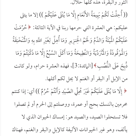
الثور والبقرة، هذه كلها حلال.
(( أُحِلَّتْ لَكُمْ بَهِيمَةُ الأَنْعَامِ إِلَّا مَا يُتْلَى عَلَيْكُمْ )) إلا ما يتلى
عليكم: هي العشرة التي حرمها ربنا في الآية الثالثة:
حُرِّمَتْ
عَلَيْكُمُ الْمَيْتَةُ وَالدَّمُ وَلَحْمُ الْخِنزِيرِ وَمَا أُهِلَّ لِغَيْرِ اللَّهِ بِهِ وَالْمُنْخَنِقَةُ
وَالْمَوْقُوذَةُ وَالْمُتَرَدِّيَةُ وَالنَّطِيحَةُ وَمَا أَكَلَ السَّبُعُ إِلَّا مَا ذَكَّيْتُمْ وَمَا
ذُبِحَ عَلَى النُّصُبِ
[المائدة:3]، فهذه العشرة حرام، ولو كانت
من الإبل أو البقر أو الغنم لا يحل لكم أكلها.
إِلَّا مَا يُتْلَى عَلَيْكُمْ غَيْرَ مُحِلِّي الصَّيْدِ وَأَنْتُمْ حُرُمٌ )) أي: إذا كنتم
محرمين بالنسك بحج أو عمرة، ووصلتم إلى الحرم أو لم تصلوا
فلا تستحلوا الصيد، والصيد هو: إمساك الحيوان الذي لا
يألف، وهو غير الحيوانات الأليفة كالإبل والبقر والغنم، فهناك