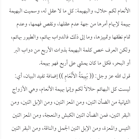
الأنعام لكم حلال، والبهيمة: كل ما لا عقل له، وسميت البهيمة
بهيمة لإبهام أمرها من جهة عدم عقلها، ونقص فهمها، وعدم
تمام نطقها وتمييزها، وما إلى ذلك فالدواب بهائم، والطيور بهائم،
ولكن العرف خص كلمة البهيمة بذوات الأربع من دواب البر
أو البحر، فكل ما كان يمشي على أربع فهو بهيمة.
قول الله عز وجل: (( بَهِيمَةُ الأَنْعَامِ )) إضافة تفيد البيان، أي:
ليست كل البهائم حلالاً لكم وإنما بهيمة الأنعام، وهي الأزواج
الثمانية من الضأن اثنين، ومن المعز اثنين، ومن الإبل اثنين، ومن
البقر اثنين، فمن الضأن اثنين الكبش والنعجة، ومن المعز اثنين
التيس والمعزة، ومن الإبل اثنين الجمل والناقة، ومن البقر اثنين