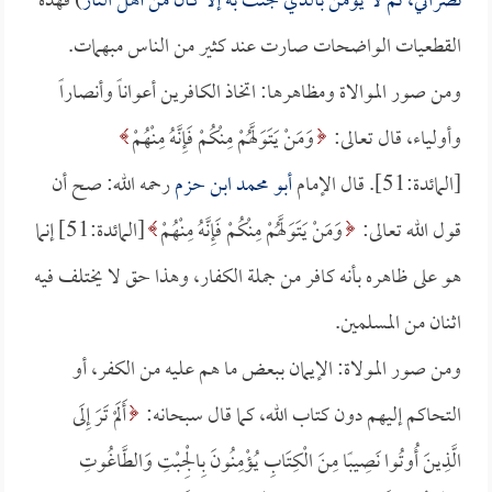
نصراني، ثم لا يؤمن بالذي جئت به إلا كان من أهل النار
) فهذه
القطعيات الواضحات صارت عند كثير من الناس مبهمات.
ومن صور الموالاة ومظاهرها: اتخاذ الكافرين أعواناً وأنصاراً
وأولياء، قال تعالى:
وَمَنْ يَتَوَلَّهُمْ مِنْكُمْ فَإِنَّهُ مِنْهُمْ
[المائدة:51]. قال الإمام
أبو محمد ابن حزم
رحمه الله: صح أن
قول الله تعالى:
وَمَنْ يَتَوَلَّهُمْ مِنْكُمْ فَإِنَّهُ مِنْهُمْ
[المائدة:51] إنما
هو على ظاهره بأنه كافر من جملة الكفار، وهذا حق لا يختلف فيه
اثنان من المسلمين.
ومن صور المولاة: الإيمان ببعض ما هم عليه من الكفر، أو
التحاكم إليهم دون كتاب الله، كما قال سبحانه:
أَلَمْ تَرَ إِلَى
الَّذِينَ أُوتُوا نَصِيبًا مِنَ الْكِتَابِ يُؤْمِنُونَ بِالْجِبْتِ وَالطَّاغُوتِ