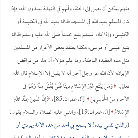
منهم يمكن أن يصل إلى الجنة، وأنهم في النهاية يعبدون الله، فإذا
كان المسلم يعبد الله في المسجد فذاك يعبد الله في الكنيسة أو
الكنيس، وإذا كان المسلم يتبع محمداً صلى الله عليه وسلم فذاك
يتبع عيسى أو موسى، هكذا يعتقد بعض الأغرار من المسلمين
مثل هذه العقيدة الباطلة، وما علم هؤلاء أن هذا من نواقض
الإيمان؛ لأن الله عز وجل أخبر أنه لا يقبل إلا الإسلام قال الله
تعالى:
وَمَنْ يَبْتَغِ غَيْرَ الإِسْلامِ دِينًا فَلَنْ يُقْبَلَ مِنْهُ وَهُوَ فِي
الآخِرَةِ مِنَ الْخَاسِرِينَ
[آل عمران:85]،
إِنَّ الدِّينَ عِنْدَ اللَّهِ
الإِسْلامُ
[آل عمران:19]، والنبي عليه الصلاة والسلام يقول:
(
والذي نفسي بيده! لا يسمع بي أحد من هذه الأمة يهودي أو