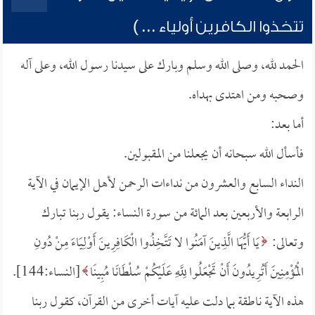
تتخذوا الكافرين أولياء ... )
الحمد لله، وصلى الله وسلم وبارك على سيدنا رسول الله، وعلى آله
وصحبه ومن اهتدى بهداه.
أما بعد:
فأسأل الله سبحانه أن يجعلنا من المقبولين.
النداء السابع والعشرون من نداءات الرحمن لأهل الإيمان في الآية
الرابعة والأربعين بعد المائة من سورة النساء: يقول ربنا تبارك
وتعالى:
يَا أَيُّهَا الَّذِينَ آمَنُوا لا تَتَّخِذُوا الْكَافِرِينَ أَوْلِيَاءَ مِنْ دُونِ
الْمُؤْمِنِينَ أَتُرِيدُونَ أَنْ تَجْعَلُوا لِلَّهِ عَلَيْكُمْ سُلْطَانًا مُبِينًا
[النساء:144].
هذه الآية ناطقة بما دلت عليه آيات أخرى من القرآن، كقول ربنا