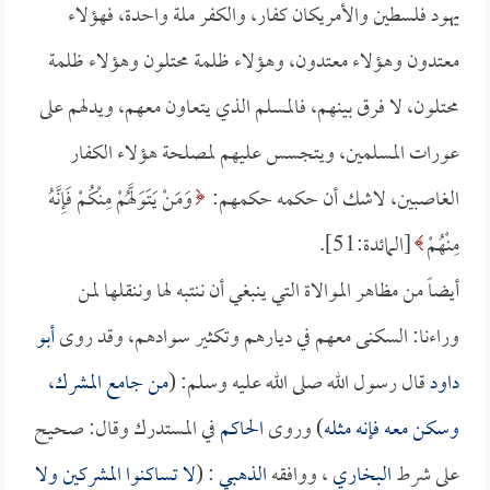
يهود فلسطين والأمريكان كفار، والكفر ملة واحدة، فهؤلاء
معتدون وهؤلاء معتدون، وهؤلاء ظلمة محتلون وهؤلاء ظلمة
محتلون، لا فرق بينهم، فالمسلم الذي يتعاون معهم، ويدلهم على
عورات المسلمين، ويتجسس عليهم لمصلحة هؤلاء الكفار
الغاصبين، لاشك أن حكمه حكمهم:
وَمَنْ يَتَوَلَّهُمْ مِنْكُمْ فَإِنَّهُ
مِنْهُمْ
[المائدة:51].
أيضاً من مظاهر الموالاة التي ينبغي أن ننتبه لها وننقلها لمن
وراءنا: السكنى معهم في ديارهم وتكثير سوادهم، وقد روى
أبو
داود
قال رسول الله صلى الله عليه وسلم: (
من جامع المشرك،
وسكن معه فإنه مثله
) وروى
الحاكم
في المستدرك وقال: صحيح
على شرط
البخاري
، ووافقه
الذهبي
: (
لا تساكنوا المشركين ولا