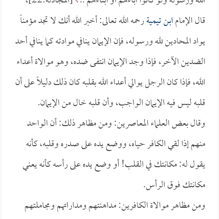
اللَّهَ وَرَسُولَهُ وَلَوْ كَانُوا آبَاءَهُمْ أَوْ أَبْنَاءَهُمْ ..
[المجادلة:22]،
قال الإمام
ابن تيمية
رحمه الله تعالى: أخبر الله أنك لا تجد مؤمناً
يواد المحادين لله ورسوله، فإن الإيمان ينافي موادته كما ينافي أحد
الضدين الآخر، فإذا وجد الإيمان انتفى ضده، وهو موالاة أعداء
الله، فإذا كان الرجل يوالي أعداء الله بقلبه كان ذلك دليلاً على أن
قلبه ليس فيه الإيمان الواجب، وأن قلبه خال من الإيمان.
وقال بعض العلماء المعاصرين: ومن مظاهر ذلك: أن الواحد
منهم إذا لقي الكافر حياه، ووضع يده على صدره وقلبه، كأنه
يقول له: مكانتك في القلب! أو وضع يده على رأسه كأنه يعني
مكانتك فوق الرأس.
ومن مظاهر موالاة الكافرين: مداهنتهم ومداراتهم ومجاملتهم