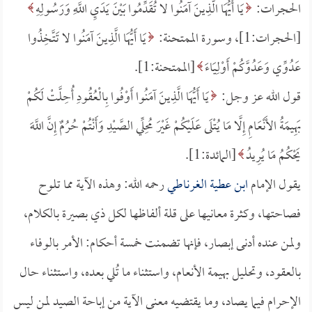
الحجرات:
يَا أَيُّهَا الَّذِينَ آمَنُوا لا تُقَدِّمُوا بَيْنَ يَدَيِ اللَّهِ وَرَسُولِهِ
[الحجرات:1]، وسورة الممتحنة:
يَا أَيُّهَا الَّذِينَ آمَنُوا لا تَتَّخِذُوا
عَدُوِّي وَعَدُوَّكُمْ أَوْلِيَاءَ
[الممتحنة:1].
قول الله عز وجل:
يَا أَيُّهَا الَّذِينَ آمَنُوا أَوْفُوا بِالْعُقُودِ أُحِلَّتْ لَكُمْ
بَهِيمَةُ الأَنْعَامِ إِلَّا مَا يُتْلَى عَلَيْكُمْ غَيْرَ مُحِلِّي الصَّيْدِ وَأَنْتُمْ حُرُمٌ إِنَّ اللَّهَ
يَحْكُمُ مَا يُرِيدُ
[المائدة:1].
يقول الإمام
ابن عطية الغرناطي
رحمه الله: وهذه الآية مما تلوح
فصاحتها، وكثرة معانيها على قلة ألفاظها لكل ذي بصيرة بالكلام،
ولمن عنده أدنى إبصار، فإنها تضمنت خمسة أحكام: الأمر بالوفاء
بالعقود، وتحليل بهيمة الأنعام، واستثناء ما تُلي بعده، واستثناء حال
الإحرام فيما يصاد، وما يقتضيه معنى الآية من إباحة الصيد لمن ليس