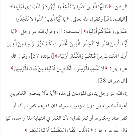
الرحمن:
يَا أَيُّهَا الَّذِينَ آمَنُوا لا تَتَّخِذُوا الْيَهُودَ وَالنَّصَارَى أَوْلِيَاءَ
[المائدة:51] وكقول الله تعالى:
يَا أَيُّهَا الَّذِينَ آمَنُوا لا تَتَّخِذُوا
عَدُوِّي وَعَدُوَّكُمْ أَوْلِيَاءَ
[الممتحنة:1]، وقول الله عز وجل:
يَا
أَيُّهَا الَّذِينَ آمَنُوا لا تَتَّخِذُوا الَّذِينَ اتَّخَذُوا دِينَكُمْ هُزُوًا وَلَعِبًا مِنَ الَّذِينَ
أُوتُوا الْكِتَابَ مِنْ قَبْلِكُمْ وَالْكُفَّارَ أَوْلِيَاءَ
[المائدة:57]، وقول الله
عز وجل:
لا يَتَّخِذِ الْمُؤْمِنُونَ الْكَافِرِينَ أَوْلِيَاءَ مِنْ دُونِ الْمُؤْمِنِينَ
[آل عمران:28].
إن الله عز وجل ينادي المؤمنين في هذه الآية بألا يتخذوا الكافرين
أعواناً ونصراء من دون المؤمنين، سواء كان كفرهم كفر شرك، أو
كفر عناد ومكابرة، أو كفر نفاق؛ لأن الكفر في النهاية ملة واحدة، كما
قال الله عز وجل:
وَالَّذِينَ كَفَرُوا بَعْضُهُمْ أَوْلِيَاءُ بَعْضٍ