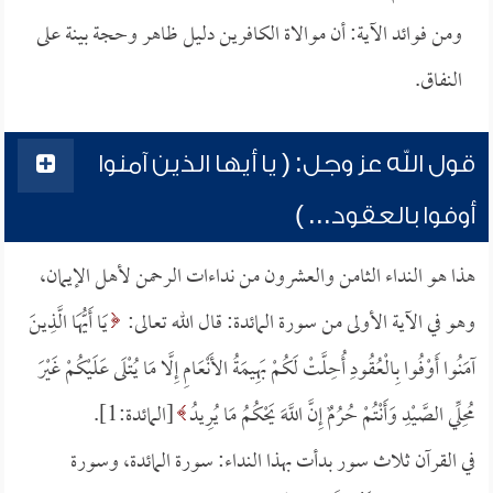
ومن فوائد الآية: أن موالاة الكافرين دليل ظاهر وحجة بينة على
النفاق.
قول الله عز وجل: ( يا أيها الذين آمنوا
أوفوا بالعقود... )
هذا هو النداء الثامن والعشرون من نداءات الرحمن لأهل الإيمان،
وهو في الآية الأولى من سورة المائدة: قال الله تعالى:
يَا أَيُّهَا الَّذِينَ
آمَنُوا أَوْفُوا بِالْعُقُودِ أُحِلَّتْ لَكُمْ بَهِيمَةُ الأَنْعَامِ إِلَّا مَا يُتْلَى عَلَيْكُمْ غَيْرَ
مُحِلِّي الصَّيْدِ وَأَنْتُمْ حُرُمٌ إِنَّ اللَّهَ يَحْكُمُ مَا يُرِيدُ
[المائدة:1].
في القرآن ثلاث سور بدأت بهذا النداء: سورة المائدة، وسورة