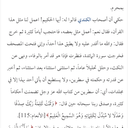
بمحرم.
حكي أن أصحاب
الكندي
قالوا له: أيها الحكيم! اعمل لنا مثل هذا
القرآن، فقال نعم: أعمل مثل بعضه، فاحتجب أياماً كثيرة ثم خرج
فقال: والله ما أقدر عليه ولا يطيق هذا أحداً، وإني فتحت المصحف
فخرجت سورة المائدة، فنظرت فإذا هو قد أمر بالوفاء، ونهى عن
النكث، وحلل تحليلاً عاماً، ثم استثنى استثناء بعد استثناء، ثم أخبر
عن قدرته وحكمته في سطرين، ولا يستطيع أن يأتي أحد بهذا إلا في
مجلدات، أي: أن سطرين من كتاب الله عز وجل تضمنت أحكاماً
كثيرة، وصدق ربنا سبحانه حين قال:
وَتَمَّتْ كَلِمَةُ رَبِّكَ صِدْقًا
وَعَدْلًا لا مُبَدِّلَ لِكَلِمَاتِهِ وَهُوَ السَّمِيعُ الْعَلِيمُ
[الأنعام:115].