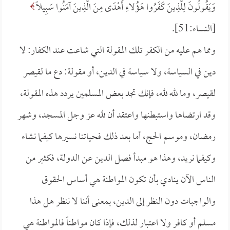
وَيَقُولُونَ لِلَّذِينَ كَفَرُوا هَؤُلاءِ أَهْدَى مِنَ الَّذِينَ آمَنُوا سَبِيلًا
[النساء:51].
ومما هم عليه من الكفر تلك المقولة التي شاعت عند الكفار: لا
دين في السياسة، ولا سياسة في الدين، أو مقولة: دع ما لقيصر
لقيصر، وما لله لله، فإنك تجد بعض المسلمين يردد هذه المقولة،
وقد ارتضاها واستبطنها واعتقد أن لله عز وجل المسجد، وشهر
رمضان، وموسم الحج، أما بعد ذلك فحياتنا نسيرها كيفما نشاء
وكيفما نريد، وهذا هو مبدأ فصل الدين عن الدولة، فكثير من
الناس الآن ينادي بأن تكون المواطنة هي أساس الحقوق
والواجبات دون النظر إلى الدين، بمعنى أننا لا ننظر هل هذا
مسلم أو كافر ولا اعتبار لذلك، فإذا كان مواطناً فالمواطنة هي