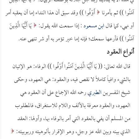
في هذه الآية ينادينا ربنا جل جلاله بوصف الإيمان:
يَا أَيُّهَا الَّذِينَ
آمَنُوا )) ثم يأمرنا
أَوْفُوا )) وقد سبق أن هذا النداء إما أن يعقبه أمر
أو نهي، كما قال
ابن مسعود
: إذا سمعت الله يقول:
يَا أَيُّهَا الَّذِينَ
آمَنُوا )) فأرعها سمعك؛ فإنه إما خير تؤمر به أو شر تنهى عنه.
أنواع العقود
قال الله تعالى: (( يَا أَيُّهَا الَّذِينَ آمَنُوا أَوْفُوا )) الوفاء: هو الإتيان
بالشيء وافياً كاملاً لا نقص فيه، والعقود: هي العهود، وحكى
شيخ المفسرين
الطبري
رحمه الله الإجماع على أن العقود هي
العهود، والعقود معرفة بالألف واللام للاستغراق، فالمطلوب
من المسلم أن يفي بالعقود التي أمر بالوفاء بها، وأولها: العقد
الذي بينه وبين الله عز وجل، وهو الإقرار بألوهيته وربوبيته: