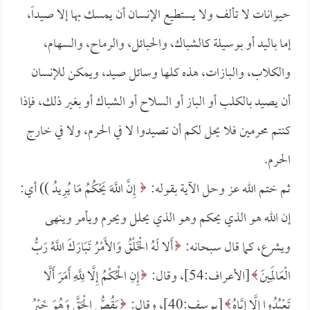
حيوانات لا تألف ولا يستطيع الإنسان أن يمسك بها إلا صيداً،
إما باليد أو بوسيلة كالشباك، والحبائل، والرماح، والسهام،
والكلاب، والبازات، هذه كلها وسائل صيد، ويمكن للإنسان
أن يصيد بالكلب أو الباز أو السلاح أو الشباك أو بغير ذلك، فإذا
كنتم محرمين فلا يحل لكم أن تصيدوا لا في الحرم، ولا في خارج
الحرم.
ثم ختم الله عز وحل الآية بقوله:
إِنَّ اللَّهَ يَحْكُمُ مَا يُرِيدُ )) أي:
إن الله هو الذي يحكم وهو الذي يحلل ويحرم ويأمر وينهى
ويشرع، كما قال سبحانه:
أَلا لَهُ الْخَلْقُ وَالأَمْرُ تَبَارَكَ اللَّهُ رَبُّ
الْعَالَمِينَ
[الأعراف:54]، وقال:
إِنِ الْحُكْمُ إِلَّا لِلَّهِ أَمَرَ أَلَّا
تَعْبُدُوا إِلَّا إِيَّاهُ
[يوسف:40]، وقال:
يَقُصُّ الْحَقَّ وَهُوَ خَيْرُ