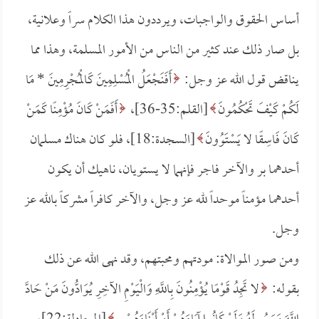
أساس الحقوق والواجبات، ويرددون هذا الكلام سراً وعلانية،
بل صار ذلك عند كثير من الناس من الأمور المسلمة، وهذا مما
يناقض قول الله عز وجل:
أَفَنَجْعَلُ الْمُسْلِمِينَ كَالْمُجْرِمِينَ *
مَا
لَكُمْ كَيْفَ تَحْكُمُونَ
[القلم:35-36]،
أَفَمَنْ كَانَ مُؤْمِنًا كَمَنْ
كَانَ فَاسِقًا لا يَسْتَوُونَ
[السجدة:18]، فلو كان هناك مسلمان
أحدهما بر والآخر فاجر فإنهما لا يستويان، ناهيك أن يكون
أحدهما مؤمناً موحداً لله عز وجل، والآخر كافراً مشركاً بالله عز
وجل.
ومن صور الموالاة: مودتهم ومحبتهم، وقد نهى الله عن ذلك
بقوله:
لا تَجِدُ قَوْمًا يُؤْمِنُونَ بِاللَّهِ وَالْيَوْمِ الآخِرِ يُوَادُّونَ مَنْ حَادَّ