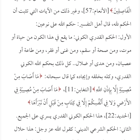
الْفَاصِلِينَ
[الأنعام:57]، وغير ذلك من الآيات التي تثبت أن
الحكم لله، قال أهل التفسير: حكم الله على نوعين:
الأول: الحكم القدري الكوني: ما يقع في هذا الكون من حياة أو
موت، ومن صحة أو سقم، ومن غنى أو فقر، ومن طاعة أو
عصيان، ومن هدى أو ضلال.. كل ذلك بحكم الله الكوني
القدري، وكله بخلقه وإيجاده كما قال سبحانه:
مَا أَصَابَ مِنْ
مُصِيبَةٍ إِلَّا بِإِذْنِ اللَّهِ
[التغابن:11]،
مَا أَصَابَ مِنْ مُصِيبَةٍ فِي
الأَرْضِ وَلا فِي أَنْفُسِكُمْ إِلَّا فِي كِتَابٍ مِنْ قَبْلِ أَنْ نَبْرَأَهَا
[الحديد:22]، هذا الحكم الكوني القدري يسري على الجميع.
الثاني: الحكم الشرعي الديني: كقول الله عز وجل: هذا حلال