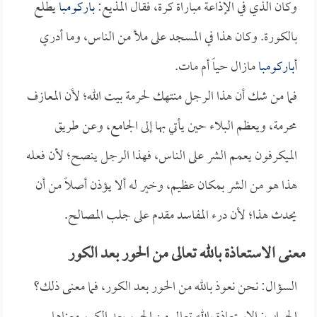
وكان الذي في الإذاعة مباراة كرة، فقال المذيع:
باركومبا
يطلع
بالكورة. وكان هذا في المسجد على ملأ من الناس، وما أدري
أ
باركومبا
مازال حياً أم مات.
فما من شك أن هذا الرجل منتهك لحرمة بيت الله؛ لأن المعازف
محرمة، ويعظم البلاء حين يأتي بها إلى الجامع، وعن طريق
الميكرفون يعمم الشر على الناس، فهذا الرجل ينصح؛ لأن فعله
هذا هو من الشر بمكان عظيم، وخير له ألا يؤذن أصلاً من أن
يحدث هذا؛ لأن درء المفاسد مقدم على جلب المصالح.
معنى الاستعاذة بالله تعالى من الحور بعد الكور
السؤال: نحن نعوذ بالله من الحور بعد الكور، فما معنى ذلك؟