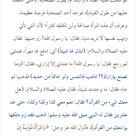
ثم سكت عليه الصلاة والسلام، يقول الصحابة: (حتى أشفقنا
عليها من طول القيام)، فوجد أحد الصحابة فرصة عظيمة،
وعرف أن هذه المرأة صالحة ولن تكلفه كثيراً؛ لأن التي تأتي
وتهب نفسها لا تريد دنيا، فقال: يا رسول الله! زوجنيها. فقال
عليه الصلاة والسلام: (
ابذل لها شيئاً
) أي: ادفع لها مهراً، فمشى
ثم رجع فقال: يا رسول الله! ما عندي إلا إزاري، فقال: (
وما
تصنع بإزارك؟! اذهب فالتمس ولو خاتماً من حديد
) فذهب ثم
جاء فقال: ما وجدت شيئاً، فقال عليه الصلاة والسلام: (
هل
معك شيء من القرآن؟ فقال: نعم معي كذا وكذا وكذا، حتى عد
عشرين فقال له النبي صلى الله عليه وسلم: اذهب فقد زوجتكها
بما معك من القرآن
)، فأنزل الله عز وجل:
وَامْرَأَةً مُؤْمِنَةً إِنْ