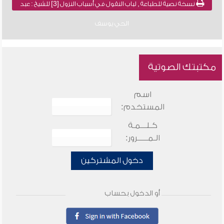
نسخة نصية للطباعة , لباب النقول في أسباب النزول [3] للشيخ : عبد
الحي يوسف
مكتبتك الصوتية
اسم
المستخدم:
كـلـــمـة
الـمـــــرور:
دخول المشتركين
أو الدخول بحساب