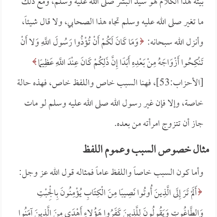
بيته هذا الكلام هو سيد البشر صلى الله عليه وسلم، ومع ذلك
ما تغير صلى الله عليه وسلم تجاه هذا الصحابي، ولا قال شيئاً،
وأنزل الله سبحانه:
وَمَا كَانَ لَكُمْ أَنْ تُؤْذُوا رَسُولَ اللَّهِ وَلا أَنْ
تَنْكِحُوا أَزْوَاجَهُ مِنْ بَعْدِهِ أَبَدًا إِنَّ ذَلِكُمْ كَانَ عِنْدَ اللَّهِ عَظِيمًا
[الأحزاب:53]، فهنا السبب خاص واللفظ خاص، فهذه حالة
خاصة، وإلا فإن غير رسول الله صلى الله عليه وسلم لو مات
جاز أن تتزوج امرأته من بعده.
مثال خصوص السبب وعموم اللفظ
وأما كون السبب خاصاً واللفظ عاماً فمثاله قول الله عز وجل:
أَلَمْ تَرَ إِلَى الَّذِينَ أُوتُوا نَصِيبًا مِنَ الْكِتَابِ يُؤْمِنُونَ بِالْجِبْتِ
وَالطَّاغُوتِ وَيَقُولُونَ لِلَّذِينَ كَفَرُوا هَؤُلاءِ أَهْدَى مِنَ الَّذِينَ آمَنُوا