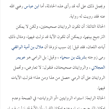
ويحمل ذلك على أنه قد رأى هذه الحادثة، أما
ابن عباس
رضي الله
عنه فقد رويت له رواية.
الحالة الثالثة: أن تكون الروايتان صحيحتين، ولكن لا يمكن
الترجيح بينهما، ويمكن أن تكون الآية قد نزلت فيهما، ومثال ذلك
آيات اللعان، فقد قيل: إن سبب نزولها أن
هلال بن أمية الواقفي
رمى زوجته بـ
شريك بن سحماء
، وقيل: بل الرامي هو
عويمر
العجلاني
، والروايتان صحيحتان، فنقول: لا تعارض، وتحمل
الروايتان على أن الرمي حصل من هذا ومن هذا؛ فنزلت الآيات
فيهما.
الحالة الرابعة: استواء الروايتين -أو الروايات- في الصحة وعدم
إمكان الترجيح بينهما، وعدم إمكان القول بأن الآية قد نزلت فيهما،