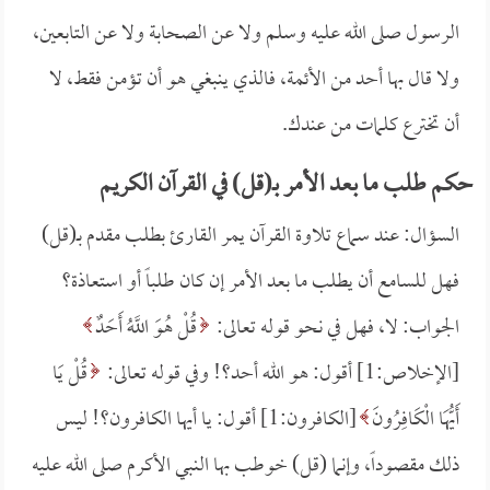
الرسول صلى الله عليه وسلم ولا عن الصحابة ولا عن التابعين،
ولا قال بها أحد من الأئمة، فالذي ينبغي هو أن تؤمن فقط، لا
أن تخترع كلمات من عندك.
حكم طلب ما بعد الأمر بـ(قل) في القرآن الكريم
السؤال: عند سماع تلاوة القرآن يمر القارئ بطلب مقدم بـ(قل)
فهل للسامع أن يطلب ما بعد الأمر إن كان طلباً أو استعاذة؟
الجواب: لا، فهل في نحو قوله تعالى:
قُلْ هُوَ اللَّهُ أَحَدٌ
[الإخلاص:1] أقول: هو الله أحد؟! وفي قوله تعالى:
قُلْ يَا
أَيُّهَا الْكَافِرُونَ
[الكافرون:1] أقول: يا أيها الكافرون؟! ليس
ذلك مقصوداً، وإنما (قل) خوطب بها النبي الأكرم صلى الله عليه