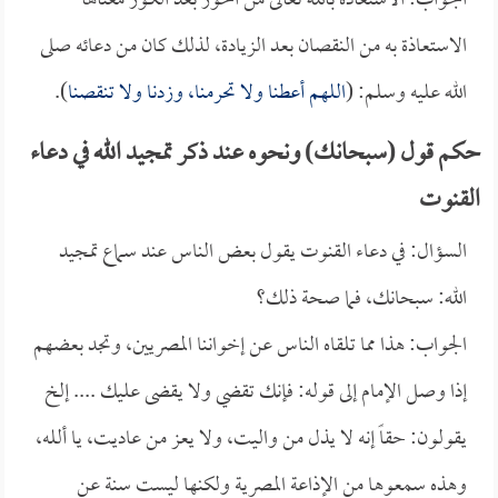
الجواب: الاستعاذة بالله تعالى من الحور بعد الكور معناها
الاستعاذة به من النقصان بعد الزيادة، لذلك كان من دعائه صلى
الله عليه وسلم: (
اللهم أعطنا ولا تحرمنا، وزدنا ولا تنقصنا
).
حكم قول (سبحانك) ونحوه عند ذكر تمجيد الله في دعاء
القنوت
السؤال: في دعاء القنوت يقول بعض الناس عند سماع تمجيد
الله: سبحانك، فما صحة ذلك؟
الجواب: هذا مما تلقاه الناس عن إخواننا المصريين، وتجد بعضهم
إذا وصل الإمام إلى قوله: فإنك تقضي ولا يقضى عليك .... إلخ
يقولون: حقاً إنه لا يذل من واليت، ولا يعز من عاديت، يا ألله،
وهذه سمعوها من الإذاعة المصرية ولكنها ليست سنة عن