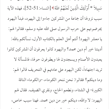
سَبِيلًا *
أُوْلَئِكَ الَّذِينَ لَعَنَهُمُ اللَّهُ
[النساء:51-52]، فهذه الآية
سبب نزولها أن جماعة من المشركين جاءوا إلى اليهود، فبدأ اليهود
يحرضونهم على حرب الرسول صلى الله عليه وسلم، فقالوا لهم:
يا معشر اليهود! أنتم أهل العلم بالكتاب الأول، نسألكم بالله:
أديننا خير أم دين محمد؟ واليهود كانوا يعرفون أن المشركين كانوا
يعبدون الأصنام ويسجدون لها ويطوفون حولها، فالمسألة لا
تريد اجتهاداً، لكن اليهود على عادتهم في التحريف قالوا لهم:
وما دينكم؟ فقالوا: نحن ننحر الكوماء، -والكوماء الناقة
الكبيرة- في الشتاء، ونطعم الحاج، ونقري الضيف. فقال لهم
اليهود: لا والله، دينكم خير من دين محمد. فهنا سبب خاص،