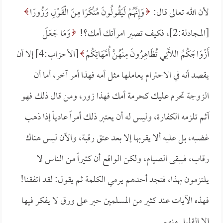
لأن الله تعالى قال:
وَإِنَّهُمْ لَيَقُولُونَ مُنْكَرًا مِنَ الْقَوْلِ وَزُورًا
[المجادلة:2]، فكيف تصير امرأتك أمك؟!
وَمَا جَعَلَ
أَزْوَاجَكُمُ اللَّائِي تُظَاهِرُونَ مِنْهُنَّ أُمَّهَاتِكُمْ
[الأحزاب:4] إلا أن
يقصد أنه في الاحترام يعاملها مثل أمه فهذا أمر آخر، أما أن
الزوجة تحرم عليك كحرمة أمك فهذا زور، ومن قال ذلك فهو
آثم تلزمه الكفارة، وليس له أن يعتبر ذلك أمراً عادياً إذا ذهب
غضبه، بل عليه ألا يقربها إلا بعد عتق رقبة، والآن ليس هناك
رقاب، فيبقى الصيام، ولكن الواقع أن كثيراً من الناس لا
يلتزمون بهذا، فتجد أحدهم يرمي الكلمة ثم يقول: لقد اتفقنا!
فهذه الآيات عند كثير من المسلمين حبر على ورق لا يفكر فيها
إلا القليل منهم.