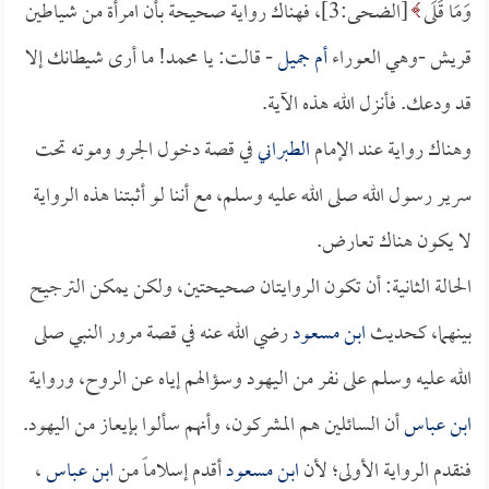
وَمَا قَلَى
[الضحى:3]، فهناك رواية صحيحة بأن امرأة من شياطين
قريش -وهي العوراء
أم جميل
- قالت: يا محمد! ما أرى شيطانك إلا
قد ودعك. فأنزل الله هذه الآية.
وهناك رواية عند الإمام
الطبراني
في قصة دخول الجرو وموته تحت
سرير رسول الله صلى الله عليه وسلم، مع أننا لو أثبتنا هذه الرواية
لا يكون هناك تعارض.
الحالة الثانية: أن تكون الروايتان صحيحتين، ولكن يمكن الترجيح
بينهما، كحديث
ابن مسعود
رضي الله عنه في قصة مرور النبي صلى
الله عليه وسلم على نفر من اليهود وسؤالهم إياه عن الروح، ورواية
ابن عباس
أن السائلين هم المشركون، وأنهم سألوا بإيعاز من اليهود.
فنقدم الرواية الأولى؛ لأن
ابن مسعود
أقدم إسلاماً من
ابن عباس
،