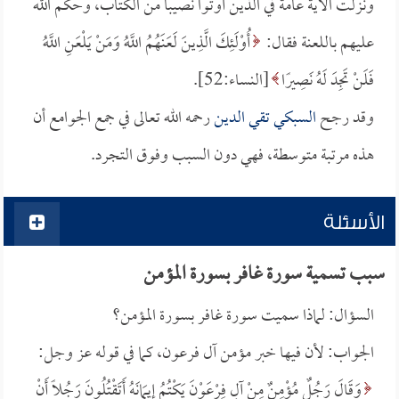
ونزلت الآية عامة في الذين أوتوا نصيباً من الكتاب، وحكم الله
عليهم باللعنة فقال:
أُوْلَئِكَ الَّذِينَ لَعَنَهُمُ اللَّهُ وَمَنْ يَلْعَنِ اللَّهُ
فَلَنْ تَجِدَ لَهُ نَصِيرًا
[النساء:52].
وقد رجح
السبكي تقي الدين
رحمه الله تعالى في جمع الجوامع أن
هذه مرتبة متوسطة، فهي دون السبب وفوق التجرد.
الأسئلة
سبب تسمية سورة غافر بسورة المؤمن
السؤال: لماذا سميت سورة غافر بسورة المؤمن؟
الجواب: لأن فيها خبر مؤمن آل فرعون، كما في قوله عز وجل:
وَقَالَ رَجُلٌ مُؤْمِنٌ مِنْ آلِ فِرْعَوْنَ يَكْتُمُ إِيمَانَهُ أَتَقْتُلُونَ رَجُلًا أَنْ