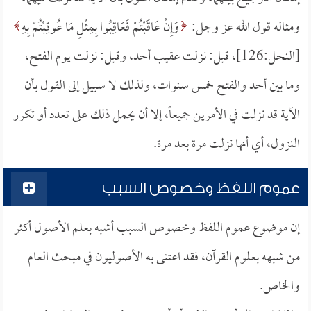
ومثاله قول الله عز وجل:
وَإِنْ عَاقَبْتُمْ فَعَاقِبُوا بِمِثْلِ مَا عُوقِبْتُمْ بِهِ
[النحل:126]، قيل: نزلت عقيب أحد، وقيل: نزلت يوم الفتح،
وما بين أحد والفتح خمس سنوات، ولذلك لا سبيل إلى القول بأن
الآية قد نزلت في الأمرين جميعاً، إلا أن يحمل ذلك على تعدد أو تكرر
النزول، أي أنها نزلت مرة بعد مرة.
عموم اللفظ وخصوص السبب
إن موضوع عموم اللفظ وخصوص السبب أشبه بعلم الأصول أكثر
من شبهه بعلوم القرآن، فقد اعتنى به الأصوليون في مبحث العام
والخاص.