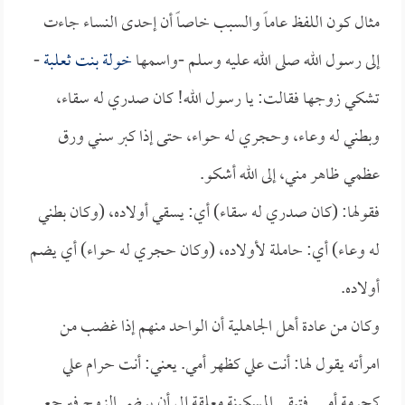
مثال كون اللفظ عاماً والسبب خاصاً أن إحدى النساء جاءت
إلى رسول الله صلى الله عليه وسلم -واسمها
خولة بنت ثعلبة
-
تشكي زوجها فقالت: يا رسول الله! كان صدري له سقاء،
وبطني له وعاء، وحجري له حواء، حتى إذا كبر سني ورق
عظمي ظاهر مني، إلى الله أشكو.
فقولها: (كان صدري له سقاء) أي: يسقي أولاده، (وكان بطني
له وعاء) أي: حاملة لأولاده، (وكان حجري له حواء) أي يضم
أولاده.
وكان من عادة أهل الجاهلية أن الواحد منهم إذا غضب من
امرأته يقول لها: أنت علي كظهر أمي. يعني: أنت حرام علي
كحرمة أمي. فتبقى المسكينة معلقة إلى أن يرضى الزوج فيرجع