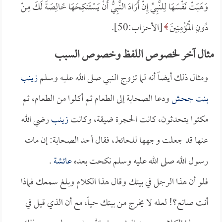
وَهَبَتْ نَفْسَهَا لِلنَّبِيِّ إِنْ أَرَادَ النَّبِيُّ أَنْ يَسْتَنكِحَهَا خَالِصَةً لَكَ مِنْ
دُونِ الْمُؤْمِنِينَ
[الأحزاب:50].
مثال آخر لخصوص اللفظ وخصوص السبب
ومثال ذلك أيضاً أنه لما تزوج النبي صلى الله عليه وسلم
زينب
بنت جحش
ودعا الصحابة إلى الطعام ثم أكلوا من الطعام، ثم
مكثوا يتحدثون، كانت الحجرة ضيقة، وكانت
زينب
رضي الله
عنها قد جعلت وجهها للحائط، فقال أحد الصحابة: إن مات
رسول الله صلى الله عليه وسلم نكحت بعده
عائشة
.
فلو أن هذا الرجل في بيتك وقال هذا الكلام وبلغ سمعك فماذا
أنت صانع؟! لعله لا يخرج من بيتك حياً، مع أن الذي قيل في