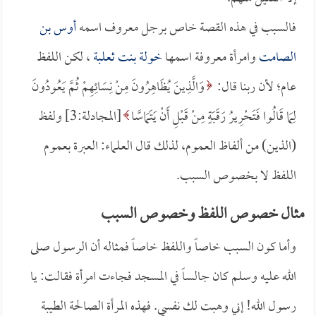
فالسبب في هذه القصة خاص برجل معروف اسمه
أوس بن
الصامت
وامرأة معروفة اسمها
خولة بنت ثعلبة
، لكن اللفظ
عام؛ لأن ربنا قال:
وَالَّذِينَ يُظَاهِرُونَ مِنْ نِسَائِهِمْ ثُمَّ يَعُودُونَ
لِمَا قَالُوا فَتَحْرِيرُ رَقَبَةٍ مِنْ قَبْلِ أَنْ يَتَمَاسَّا
[المجادلة:3] ولفظ
(الذين) من ألفاظ العموم، لذلك قال العلماء: العبرة بعموم
اللفظ لا بخصوص السبب.
مثال خصوص اللفظ وخصوص السبب
وأما كون السبب خاصاً واللفظ خاصاً فمثاله أن الرسول صلى
الله عليه وسلم كان جالساً في المسجد فجاءت امرأة فقالت: يا
رسول الله! إني وهبت لك نفسي. فهذه المرأة الصالحة الطيبة