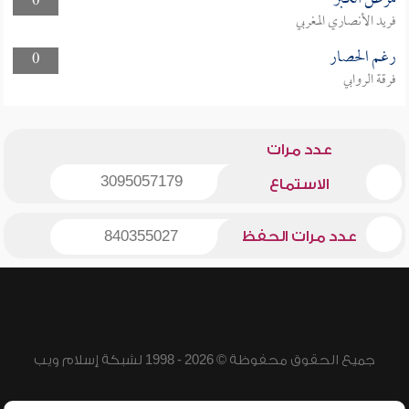
0
فريد الأنصاري المغربي
رغم الحصار
0
فرقة الروابي
عدد مرات
3095057179
الاستماع
عدد مرات الحفظ
840355027
جميع الحقوق محفوظة © 2026 - 1998 لشبكة إسلام ويب