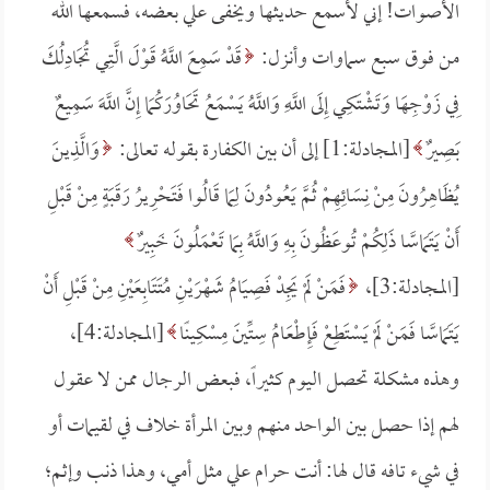
الأصوات! إني لأسمع حديثها ويخفى علي بعضه، فسمعها الله
من فوق سبع سماوات وأنزل:
قَدْ سَمِعَ اللَّهُ قَوْلَ الَّتِي تُجَادِلُكَ
فِي زَوْجِهَا وَتَشْتَكِي إِلَى اللَّهِ وَاللَّهُ يَسْمَعُ تَحَاوُرَكُمَا إِنَّ اللَّهَ سَمِيعٌ
بَصِيرٌ
[المجادلة:1] إلى أن بين الكفارة بقوله تعالى:
وَالَّذِينَ
يُظَاهِرُونَ مِنْ نِسَائِهِمْ ثُمَّ يَعُودُونَ لِمَا قَالُوا فَتَحْرِيرُ رَقَبَةٍ مِنْ قَبْلِ
أَنْ يَتَمَاسَّا ذَلِكُمْ تُوعَظُونَ بِهِ وَاللَّهُ بِمَا تَعْمَلُونَ خَبِيرٌ
[المجادلة:3]،
فَمَنْ لَمْ يَجِدْ فَصِيَامُ شَهْرَيْنِ مُتَتَابِعَيْنِ مِنْ قَبْلِ أَنْ
يَتَمَاسَّا فَمَنْ لَمْ يَسْتَطِعْ فَإِطْعَامُ سِتِّينَ مِسْكِينًا
[المجادلة:4]،
وهذه مشكلة تحصل اليوم كثيراً، فبعض الرجال ممن لا عقول
لهم إذا حصل بين الواحد منهم وبين المرأة خلاف في لقيمات أو
في شيء تافه قال لها: أنت حرام علي مثل أمي، وهذا ذنب وإثم؛