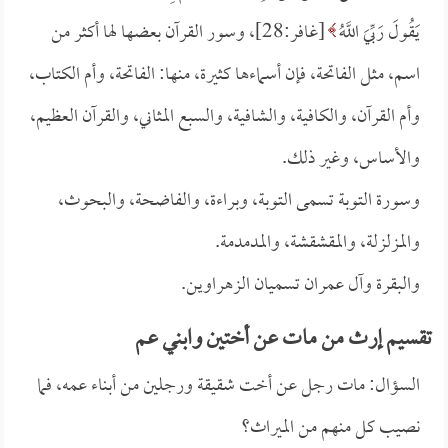
يَقُولَ رَبِّيَ اللَّهُ
[غافر:28]، وسور القرآن بعضها لها أكثر من
اسم، مثل الفاتحة، فإن أسماءها كثيرة، منها: الفاتحة، وأم الكتاب،
وأم القرآن، والكافية، والشافية، والسبع المثاني، والقرآن العظيم،
والأساس، وغير ذلك.
وسورة التوبة تسمى التوبة، وبراءة، والفاضحة، والبحوث،
والمزلزلة، والمقشقشة، والمدمدمة.
والبقرة وآل عمران تسميان الزهراوين.
تقسيم إرث من مات عن أختين وابني عم
السؤال: مات رجل عن أخت شقيقة ورجلين من أبناء عمه، فما
نصيب كل منهم من الميراث؟