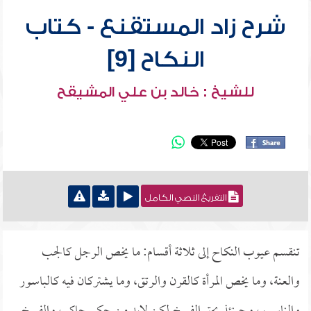
شرح زاد المستقنع - كتاب
النكاح [9]
للشيخ : خالد بن علي المشيقح
التفريغ النصي الكامل
تنقسم عيوب النكاح إلى ثلاثة أقسام: ما يخص الرجل كالجب
والعنة، وما يخص المرأة كالقرن والرتق، وما يشتركان فيه كالباسور