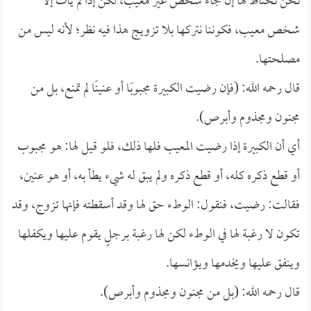
نحن نحتاط لها إن جاء شخص غير معيب، لكن إذا لم يأت إلا
شخص معيب، فكوننا نتركها بلا تزويج هذا فيه نظر؛ لأنه ليس من
مصلحتها.
قال رحمه الله: (فإن رضيت الكبيرة مجبوبًا أو عنينًا لم تمنع، بل من
مجنون ومجذوم وأبرص).
أي أن الكبيرة إذا رضيت المعيب فلها ذلك، فلو قيل لها: هو مجبوب
أو قطع ذكره كله، أو قطع ذكره ولم يبق له شيء يطأ به، أو هو عنين،
فقالت: رضيت، فنقول: الوطء حق لها وقد أسقطته فإنها تزوج، وقد
تكون لا رغبة لها في الوطء لكن لها رغبة برجلٍ يقوم عليها ويكفلها
وينفق عليها ويخدمها ويؤانسها.
قال رحمه الله: (بل من مجنون ومجذوم وأبرص).