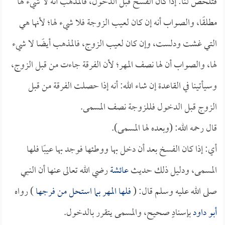
فتلخص لنا: إذا كان الفسخ قبل الدخول، فالمذهب أنه لا شيء لها
مطلقًا، والصواب أنه إن كان لعيب الزوجة فلا شيء لها؛ لأنها هي
التي غشت ودلست، وإن كان لعيب الزوج، فالمذهب أيضًا لا شيء
لها، والصواب أن لها نصف المهر؛ لأن الفرقة جاءت من قبل الزوج،
وسيأتينا في القاعدة إن شاء الله: أنه إذا حصلت الفرقة من قبل
الزوج قبل الدخول فللزوجة نصف المسمى.
قال رحمه الله: (وبعده لها المسمى).
أي: إذا كان الفسخ بعد أن دخل بها ووطئها فوجد بها عيبًا فلها
المسمى، ودليل ذلك حديث
عائشة
رضي الله تعالى عنها أن النبي
صلى الله عليه وسلم قال: (
فلها المهر بما استحل من فرجها
) رواه
أبو داود
بإسنادٍ صحيح، والمسمى يتقرر بالدخول.