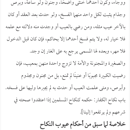
ووجاء، وكون أحدهما خنثى واضحًا، وجنون ولو ساعة، وبرص
وجذام يثبت لكل واحد منهما الفسخ، ولو حدث بعد العقد أو كان
بالآخر عيب مثله، ومن رضي بالعيب أو وجدت منه دلالته مع علمه
فلا خيار له، ولا يتم فسخ أحدهما إلا بحاكم، فإن كان قبل الدخول
فلا مهر، وبعده لها المسمى يرجع به على الغار إن وجد.
والصغيرة والمجنونة والأمة لا تزوج واحدة منهن بمعيب، فإن
رضيت الكبيرة مجبوبًا أو عنينًا لم تمنع، بل من مجنون ومجذوم
وأبرص، ومتى علمت العيب أو حدث به لم يجبرها وليها على فسخه.
باب نكاح الكفار: حكمه كنكاح المسلمين إذا اعتقدوا صحته في
شرعهم ولم يرتفعوا إلينا].
خلاصة لما سبق من أحكام عيوب النكاح