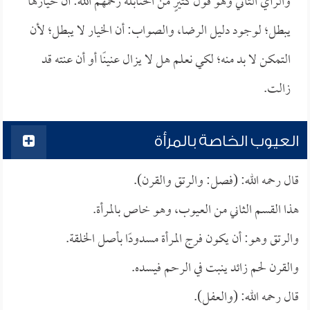
والرأي الثاني وهو قول كثيرٍ من الحنابلة رحمهم الله: أن خيارها
يبطل؛ لوجود دليل الرضا، والصواب: أن الخيار لا يبطل؛ لأن
التمكن لا بد منه؛ لكي نعلم هل لا يزال عنينًا أو أن عنته قد
زالت.
العيوب الخاصة بالمرأة
قال رحمه الله: (فصل: والرتق والقرن).
هذا القسم الثاني من العيوب، وهو خاص بالمرأة.
والرتق وهو: أن يكون فرج المرأة مسدودًا بأصل الخلقة.
والقرن لحم زائد ينبت في الرحم فيسده.
قال رحمه الله: (والعفل).