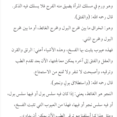
وهو ورم في مسلك المرأة يضيق منه الفرج فلا يسلك فيه الذكر.
قال رحمه الله: (والفتق).
وهو: انخراق ما بين مخرج البول ومخرج الغائط، أو ما بين مخرج
البول ومخرج المني.
فهذه عيوب يثبت بها الفسخ، وهذه الأشياء أعني: الرتق والقرن
والعفل والفتق إلى آخره يمكن معالجتها، الآن بعد تقدم الطب
وترقيه، وأصبحت لا تنفر ولا تمنع من الاستمتاع.
قال رحمه الله: (واستطلاق بولٍ ونجو).
النجو هو الغائط، يعني: إذا كان فيه سلس بول أو فيها سلس بول،
أو فيه سلس نجو أو فيها، فهذا من العيوب التي تثبت الفسخ،
ومثل هذا كما أسلفنا مع ترقي الطب الآن يمكن أن يداوى.