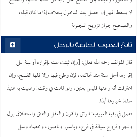
والناسور، وحينئذ يحق الفسخ لكن لابد من حكم حاكم، والفسخ
لا يسقط المهر إن حصل بعد الدخول بخلاف إذا ما كان قبله،
والصحيح جواز تزويج المجنونة
تابع العيوب الخاصة بالرجل
قال المؤلف رحمه الله تعالى: [وإن ثبتت عنته بإقراره أو بينة على
إقراره، أجل سنة منذ تحاكمه، فإن وطئ فيها وإلا فلها الفسخ، وإن
اعترفت أنه وطئها فليس بعنين، ولو قالت في وقت: رضيت به عنينًا
سقط خيارها أبدًا.
فصل في بقية العيوب: الرتق والقرن والعفل والفتق واستطلاق بول
ونجو وقروح سيالة في فرج، وباسور وناصور، وخصاء وسل