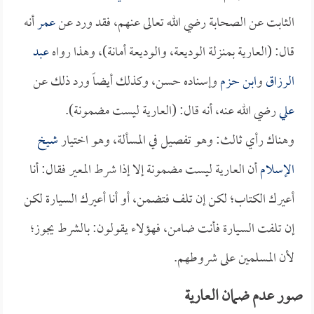
الثابت عن الصحابة رضي الله تعالى عنهم، فقد ورد عن
عمر
أنه
قال: (العارية بمنزلة الوديعة، والوديعة أمانة)، وهذا رواه
عبد
الرزاق
و
ابن حزم
وإسناده حسن، وكذلك أيضاً ورد ذلك عن
علي
رضي الله عنه، أنه قال: (العارية ليست مضمونة).
وهناك رأي ثالث: وهو تفصيل في المسألة، وهو اختيار
شيخ
الإسلام
أن العارية ليست مضمونة إلا إذا شرط المعير فقال: أنا
أعيرك الكتاب؛ لكن إن تلف فتضمن، أو أنا أعيرك السيارة لكن
إن تلفت السيارة فأنت ضامن، فهؤلاء يقولون: بالشرط يجوز؛
لأن المسلمين على شروطهم.
صور عدم ضمان العارية