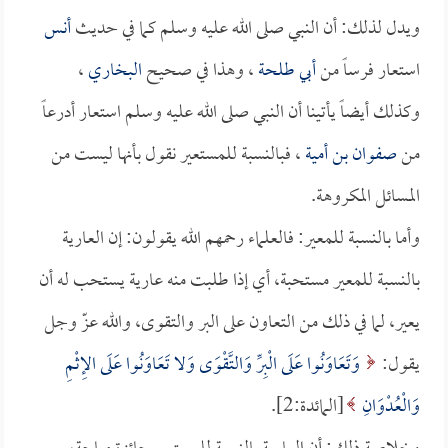
ويدل لذلك: أن النبي صلى الله عليه وسلم كما في حديث
أنس
استعار فرساً من
أبي طلحة
، وهذا في صحيح
البخاري
،
وكذلك أيضاً يأتينا أن النبي صلى الله عليه وسلم استعار أدرعاً
من
صفوان بن أمية
، فبالنسبة للمستعير نقول بأنها ليست من
المسائل المكروهة.
وأما بالنسبة للمعير: فالعلماء رحمهم الله يقولون: إن العارية
بالنسبة للمعير مستحبة، أي إذا طلبت منه عارية يستحب له أن
يعير، لما في ذلك من التعاون على البر والتقوى، والله عزّ وجل
يقول:
وَتَعَاوَنُوا عَلَى الْبِرِّ وَالتَّقْوَى وَلا تَعَاوَنُوا عَلَى الإِثْمِ
وَالْعُدْوَانِ
[المائدة:2].