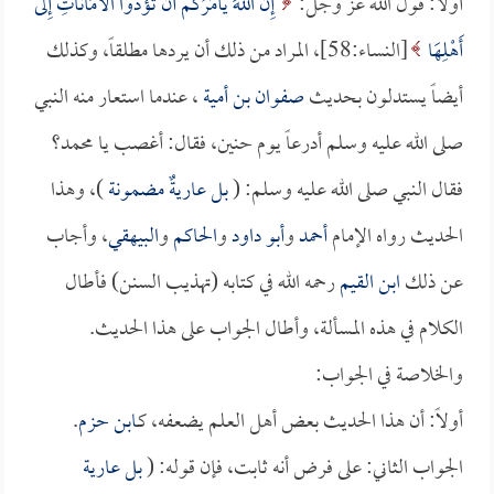
أولاً: قول الله عزّ وجل:
إِنَّ اللَّهَ يَأْمُرُكُمْ أَنْ تُؤَدُّوا الأَمَانَاتِ إِلَى
أَهْلِهَا
[النساء:58]، المراد من ذلك أن يردها مطلقاً، وكذلك
أيضاً يستدلون بحديث
صفوان بن أمية
، عندما استعار منه النبي
صلى الله عليه وسلم أدرعاً يوم حنين، فقال: أغصب يا محمد؟
فقال النبي صلى الله عليه وسلم: (
بل عاريةٌ مضمونة
)، وهذا
الحديث رواه الإمام
أحمد
و
أبو داود
و
الحاكم
و
البيهقي
، وأجاب
عن ذلك
ابن القيم
رحمه الله في كتابه (تهذيب السنن) فأطال
الكلام في هذه المسألة، وأطال الجواب على هذا الحديث.
والخلاصة في الجواب:
أولاً: أن هذا الحديث بعض أهل العلم يضعفه، كـ
ابن حزم
.
الجواب الثاني: على فرض أنه ثابت، فإن قوله: (
بل عارية