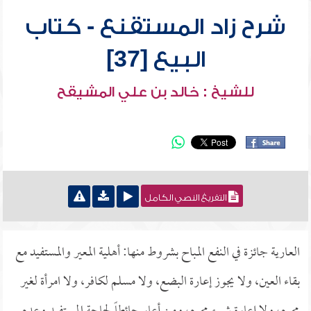
شرح زاد المستقنع - كتاب
البيع [37]
للشيخ : خالد بن علي المشيقح
التفريغ النصي الكامل
العارية جائزة في النفع المباح بشروط منها: أهلية المعير والمستفيد مع
بقاء العين، ولا يجوز إعارة البضع، ولا مسلم لكافر، ولا امرأة لغير