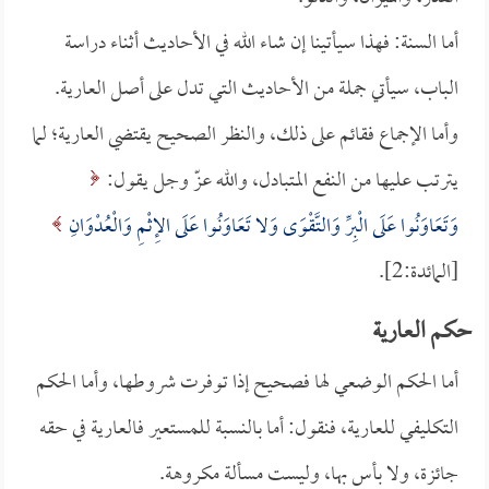
أما السنة: فهذا سيأتينا إن شاء الله في الأحاديث أثناء دراسة
الباب، سيأتي جملة من الأحاديث التي تدل على أصل العارية.
وأما الإجماع فقائم على ذلك، والنظر الصحيح يقتضي العارية؛ لما
يترتب عليها من النفع المتبادل، والله عزّ وجل يقول:
وَتَعَاوَنُوا عَلَى الْبِرِّ وَالتَّقْوَى وَلا تَعَاوَنُوا عَلَى الإِثْمِ وَالْعُدْوَانِ
[المائدة:2].
حكم العارية
أما الحكم الوضعي لها فصحيح إذا توفرت شروطها، وأما الحكم
التكليفي للعارية، فنقول: أما بالنسبة للمستعير فالعارية في حقه
جائزة، ولا بأس بها، وليست مسألة مكروهة.