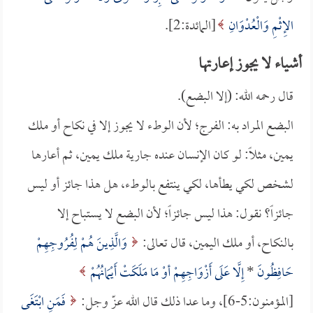
الإِثْمِ وَالْعُدْوَانِ
[المائدة:2].
أشياء لا يجوز إعارتها
قال رحمه الله: (إلا البضع).
البضع المراد به: الفرج؛ لأن الوطء لا يجوز إلا في نكاح أو ملك
يمين، مثلاً: لو كان الإنسان عنده جارية ملك يمين، ثم أعارها
لشخص لكي يطأها، لكي ينتفع بالوطء، هل هذا جائز أو ليس
جائزاً؟ نقول: هذا ليس جائزاً؛ لأن البضع لا يستباح إلا
بالنكاح، أو ملك اليمين، قال تعالى:
وَالَّذِينَ هُمْ لِفُرُوجِهِمْ
حَافِظُونَ
*
إِلَّا عَلَى أَزْوَاجِهِمْ أوْ مَا مَلَكَتْ أَيْمَانُهُمْ
[المؤمنون:5-6]، وما عدا ذلك قال الله عزّ وجل:
فَمَنِ ابْتَغَى