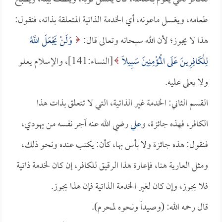
طعامه، ويغسل ماعونه، أي الخدمة الذاتية المتعلقة بذاته، فنقول:
هذا لا يجوز؛ لأن الله سبحانه وتعالى قال:
وَلَنْ يَجْعَلَ اللَّهُ
لِلْكَافِرِينَ عَلَى الْمُؤْمِنِينَ سَبِيلًا
[النساء:141]، والإسلام يعلو
ولا يعلى عليه.
القسم الثاني: الخدمة غير الذاتية، التي لا تتعلق بذات هذا
الكافر، فهذه جائزة، و
علي
رضي الله عنه آجر نفسه من يهودي،
فنقول: هذه جائزة ولا بأس بها، كأن: يكتب عنده ونحو ذلك،
ومثل العارية هنا، فإعارة هذا الرقيق للكافر، إن كان لخدمة ذاتية
فلا يجوز، وإن كان لغير الخدمة الذاتية فإن هذا يجوز.
قال رحمه الله: (وصيداً ونحوه لمحرم).