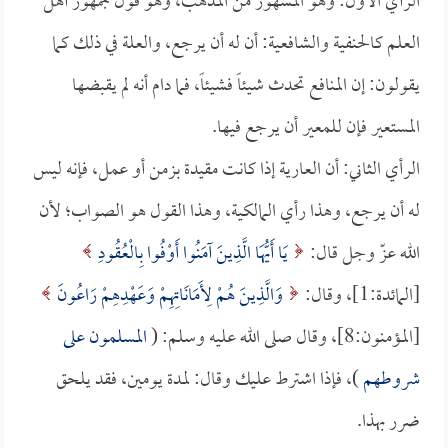
الرأي الأول: وهو المشهور من المذهب، وهو قول جمهور أهل
العلم كالحنفية والشافعية: أن له أن يرجع، والعلة في ذلك كما
يقولون: إن المنافع تحدث شيئاً فشيئاً، فما دام أنه لم يقبضها
المستعير فإن للمعير أن يرجع فيها.
الرأي الثاني: أن العارية إذا كانت مقيدة بزمن أو عمل، فإنه ليس
له أن يرجع، وهذا رأي المالكية، وهذا القول هو الصواب؛ لأن
الله عزّ وجل قال:
يَا أَيُّهَا الَّذِينَ آمَنُوا أَوْفُوا بِالْعُقُودِ
[المائدة:1]، وقال:
وَالَّذِينَ هُمْ لِأَمَانَاتِهِمْ وَعَهْدِهِمْ رَاعُونَ
[المؤمنون:8]، وقال صلى الله عليه وسلم: (
المسلمون على
شروطهم
)، فإذا اشترط عليك وقال: لمدة يومين، فقد يلحق
ضرر بهذا.