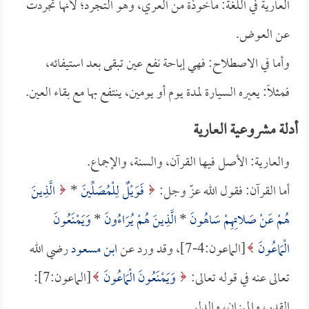
العارية في اللغة: مأخوذة من العري، وهو التجرد؛ لأنها تجردت
عن العوض.
وأما في الاصطلاح: فهي إباحة نفع عين تبقى بعد استيفائه،
فمثلاً: يعيره السيارة لمدة يوم أو يومين، ينتفع بها مع بقاء العين.
أدلة مشروعية العارية
والعارية: الأصل فيها القرآن، والسنة، والإجماع.
أما القرآن: فقول الله عزّ وجل:
فَوَيْلٌ لِلْمُصَلِّينَ
*
الَّذِينَ
هُمْ عَنْ صَلاتِهِمْ سَاهُونَ
*
الَّذِينَ هُمْ يُرَاءُونَ
*
وَيَمْنَعُونَ
الْمَاعُونَ
[الماعون:4-7]، وقد ورد عن
ابن مسعود
رضي الله
تعالى عنه في قوله تعالى:
وَيَمْنَعُونَ الْمَاعُونَ
[الماعون:7]:
القدر، والميزان، والدلو.