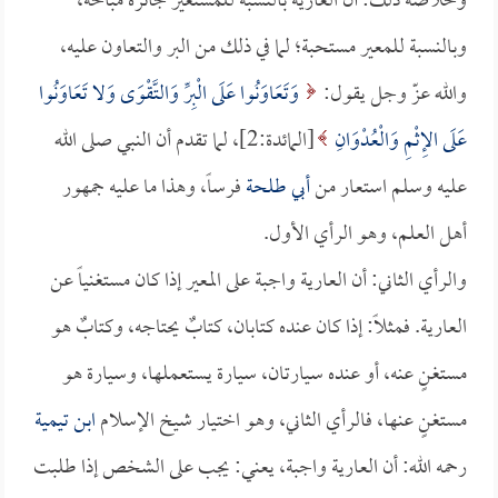
وخلاصة ذلك: أن العارية بالنسبة للمستعير جائزة مباحة،
وبالنسبة للمعير مستحبة؛ لما في ذلك من البر والتعاون عليه،
والله عزّ وجل يقول:
وَتَعَاوَنُوا عَلَى الْبِرِّ وَالتَّقْوَى وَلا تَعَاوَنُوا
عَلَى الإِثْمِ وَالْعُدْوَانِ
[المائدة:2]، لما تقدم أن النبي صلى الله
عليه وسلم استعار من
أبي طلحة
فرساً، وهذا ما عليه جمهور
أهل العلم، وهو الرأي الأول.
والرأي الثاني: أن العارية واجبة على المعير إذا كان مستغنياً عن
العارية. فمثلاً: إذا كان عنده كتابان، كتابٌ يحتاجه، وكتابٌ هو
مستغنٍ عنه، أو عنده سيارتان، سيارة يستعملها، وسيارة هو
مستغنٍ عنها، فالرأي الثاني، وهو اختيار شيخ الإسلام
ابن تيمية
رحمه الله: أن العارية واجبة، يعني: يجب على الشخص إذا طلبت