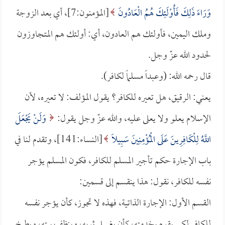
وَرَاءَ ذَلِكَ فَأُوْلَئِكَ هُمُ الْعَادُونَ
[المؤمنون:7]، أي بعد الزوجة
وملك اليمين، فأولئك هم العادون، أي: أولئك هم المتجاوزون
لحدود الله عزّ وجل.
قال رحمه الله: (وعبداً مسلماً لكافر).
يعني: الرقيق، هل تعيره للكافر؟ يقول المؤلف: لا تعيره، لأن
الإسلام يعلو ولا يعلى عليه، والله عزّ وجل يقول:
وَلَنْ يَجْعَلَ
اللَّهُ لِلْكَافِرِينَ عَلَى الْمُؤْمِنِينَ سَبِيلًا
[النساء:141]، وتقدم لنا في
باب الإجارة حكم تأجير المسلم للكافر، فكون المسلم يؤجر
نفسه للكافر، نقول: هذا ينقسم إلى قسمين:
القسم الأول: الإجارة الذاتية، فهذه لا تجوز، كأن يؤجر نفسه
للكافر لكي يقوم بخدمته، كأن يغسل ثوبه، وينظف بيته، ويطبخ