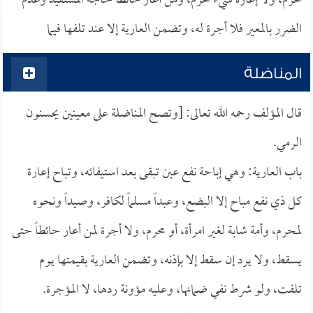
محرم، ولا إعارة شيء محرم، ومن أعار حائطاً لحاجة المستفيد وعدم
الضرر بالمعير فلا أجرة له، وتضمن العارية إلا عند تلفها فيما
المناضلة
قال المؤلف رحمه الله تعالى: [وتصح المناضلة على معينين يحسنون
الرمي.
باب العارية: وهي إباحة نفع عين تبقى بعد استيفائه، وتباح إعارة
كل ذي نفع مباح إلا البضع، وعبداً مسلماً لكافر، وصيداً ونحوه
لمحرم، وأمة شابة لغير امرأة، أو محرم، ولا أجرة لمن أعار حائطاً حتى
يسقط، ولا يرد إن سقط إلا بإذنه، وتضمن العارية بقيمتها يوم
تلفت، ولو شرط نفي ضمانها، وعليه مؤونة ردها، لا المؤجرة.