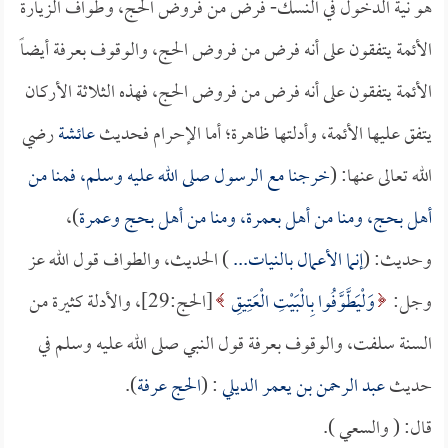
هو نية الدخول في النسك- فرض من فروض الحج، وطواف الزيارة
الأئمة يتفقون على أنه فرض من فروض الحج، والوقوف بعرفة أيضاً
الأئمة يتفقون على أنه فرض من فروض الحج، فهذه الثلاثة الأركان
يتفق عليها الأئمة، وأدلتها ظاهرة؛ أما الإحرام فحديث
عائشة
رضي
الله تعالى عنها: (
خرجنا مع الرسول صلى الله عليه وسلم، فمنا من
أهل بحج، ومنا من أهل بعمرة، ومنا من أهل بحج وعمرة
)،
وحديث: (
إنما الأعمال بالنيات...
) الحديث، والطواف قول الله عز
وجل:
وَلْيَطَّوَّفُوا بِالْبَيْتِ الْعَتِيقِ
[الحج:29]، والأدلة كثيرة من
السنة سلفت، والوقوف بعرفة قول النبي صلى الله عليه وسلم في
حديث
عبد الرحمن بن يعمر الديلي
: (
الحج عرفة
).
قال: ( والسعي ).