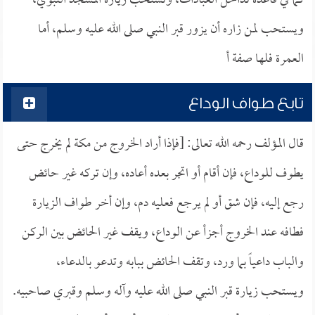
كما في قاعدة تداخل العبادات، وتستحب زيارة المسجد النبوي،
ويستحب لمن زاره أن يزور قبر النبي صلى الله عليه وسلم، أما
العمرة فلها صفة أ
تابع طواف الوداع
قال المؤلف رحمه الله تعالى: [فإذا أراد الخروج من مكة لم يخرج حتى
يطوف للوداع، فإن أقام أو اتجر بعده أعاده، وإن تركه غير حائض
رجع إليه، فإن شق أو لم يرجع فعليه دم، وإن أخر طواف الزيارة
فطافه عند الخروج أجزأ عن الوداع، ويقف غير الحائض بين الركن
والباب داعياً بما ورد، وتقف الحائض ببابه وتدعو بالدعاء،
ويستحب زيارة قبر النبي صلى الله عليه وآله وسلم وقبري صاحبيه.