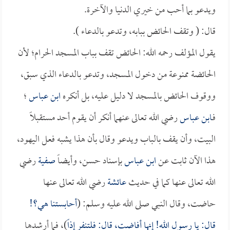
ويدعو بما أحب من خيري الدنيا والآخرة.
قال: ( وتقف الحائض ببابه، وتدعو بالدعاء ).
يقول المؤلف رحمه الله: الحائض تقف بباب المسجد الحرام؛ لأن
الحائضة ممنوعة من دخول المسجد، وتدعو بالدعاء الذي سبق،
ووقوف الحائض بالمسجد لا دليل عليه، بل أنكره
ابن عباس
؛
فـ
ابن عباس
رضي الله تعالى عنهما أنكر أن يقوم أحد مستقبلاً
البيت، وأن يقف بالباب ويدعو وقال بأن هذا يشبه فعل اليهود،
هذا الآن ثابت عن
ابن عباس
بإسناد حسن، وأيضاً
صفية
رضي
الله تعالى عنها كما في حديث
عائشة
رضي الله تعالى عنها
حاضت، وقال النبي صلى الله عليه وسلم: (
أحابستنا هي؟!
قال: يا رسول الله! إنها أفاضت، قال: فلتنفر إذاً
)، فما أرشدها