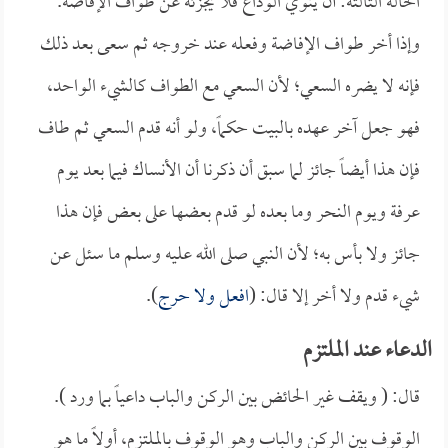
الحالة الثالثة: أن ينوي الوداع فلا يجزئه عن طواف الإفاضة.
وإذا أخر طواف الإفاضة وفعله عند خروجه ثم سعى بعد ذلك
فإنه لا يضره السعي؛ لأن السعي مع الطواف كالشيء الواحد،
فهو جعل آخر عهده بالبيت حكماً، ولو أنه قدم السعي ثم طاف
فإن هذا أيضاً جائز لما سبق أن ذكرنا أن الأنساك فيما بعد يوم
عرفة ويوم النحر وما بعده لو قدم بعضها على بعض فإن هذا
جائز ولا بأس به؛ لأن النبي صلى الله عليه وسلم ما سئل عن
شيء قدم ولا أخر إلا قال: (
افعل ولا حرج
).
الدعاء عند الملتزم
قال: ( ويقف غير الحائض بين الركن والباب داعياً بما ورد ).
الوقوف بين الركن والباب وهو الوقوف بالملتزم، أولاً ما هو