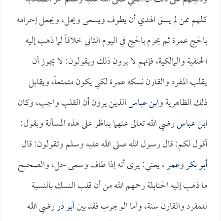
كلهم ممن لم يسق الهدي أن يطوف ويسعى ويحل، ويجعل إحرامه
بالحج عمرة ثم يحرم بالحج في اليوم الثاني خلافاً لما ذهب إليه
الحنفية والمالكية، فإنهم لا يرون ذلك ويقولون: لا يجوز أن
يقلب المفرد والقارن نسكه عمرة لكي يكون متمتعاً، ويقابل
ذلك الظاهرية و
ابن عباس
الذين يرون أن القلب واجب، وكان
ابن عباس
رضي الله تعالى عنهما يناظر على هذه المسألة ويقول:
أقول لكم: قال رسول الله صلى الله عليه وسلم وتقولون: قال
أبو بكر
و
عمر
، يعني: يرى أنه إذا طاف وسعى حل، والصحيح
ما ذهب إليه الحنابلة رحمهم الله من أن قلب النسك بالنسبة
للمفرد والقارن سنة، وأما الوجوب فقد بين
أبو ذر
رضي الله