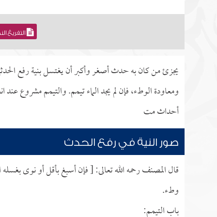
التفريغ ال
يجزئ من كان به حدث أصغر وأكبر أن يغتسل بنية رفع الحدث
ومعاودة الوطء، فإن لم يجد الماء تيمم. والتيمم مشروع عند انع
أحداث مت
صور النية في رفع الحدث
قال المصنف رحمه الله تعالى: [ فإن أسبغ بأقل أو نوى بغس
وطء.
باب التيمم: