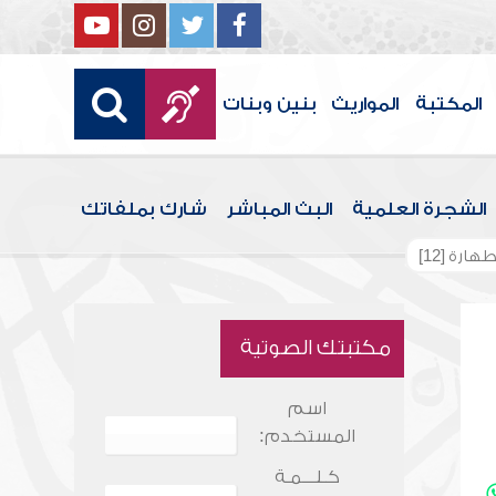
المكتبة
المواريث
بنين وبنات
الشجرة العلمية
البث المباشر
شارك بملفاتك
ارة [12]
مكتبتك الصوتية
اسم
المستخدم:
كـلـــمـة