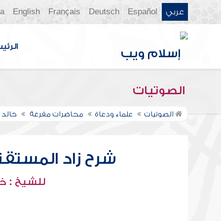
عربي
Español
Deutsch
Français
English
ia
الرئي
الصوتيات
الصوتيات
علماء ودعاة
محاضرات مفرغة
خالد 
شرح زاد المستقنع 
للشيخ : خ