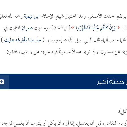
نه يرتفع الحدث الأصغر، وهذا اختيار شيخ الإسلام
ابن تيمية
رحمه الله تعال
ل:
وَإِنْ كُنْتُمْ جُنُبًا فَاطَّهَّرُوا
[المائدة:6]، وحديث
عمران
الثابت في
ما حضر الماء قال النبي صلى الله عليه وسلم: (
خذ هذا فأفرغه عليك
).
ه يجزئ عن مسنون، وإذا نوى غسلاً مسنوناً فإنه يجزئ عن واجب، فتكون
حدثه أكبر
كل).
دم النفاس، قبل أن يغتسل، إذا أراد أن يأكل أو يشرب أن يغسل فرجه،