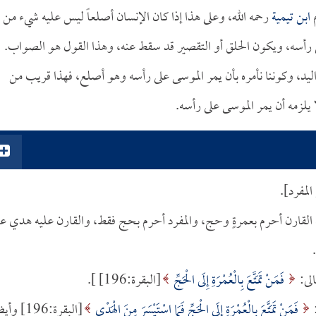
م
ابن تيمية
رحمه الله، وعلى هذا إذا كان الإنسان أصلعاً ليس عليه شيء من
ى رأسه، ويكون الحلق أو التقصير قد سقط عنه، وهذا القول هو الصواب.
يد، وكوننا نأمره بأن يمر الموسى على رأسه وهو أصلع، فهذا قريب من
يلزمه أن يمر الموسى على رأسه.
لمفرد].
: أن القارن أحرم بعمرةٍ وحج، والمفرد أحرم بحج فقط، والقارن عليه هدي ع
الى:
فَمَنْ تَمَتَّعَ بِالْعُمْرَةِ إِلَى الْحَجِّ
[البقرة:196] ].
:
فَمَنْ تَمَتَّعَ بِالْعُمْرَةِ إِلَى الْحَجِّ فَمَا اسْتَيْسَرَ مِنَ الْهَدْيِ
[البقرة:196] و