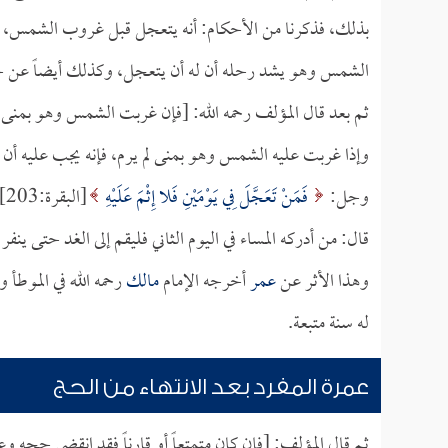
بذلك، فذكرنا من الأحكام: أنه يتعجل قبل غروب الشمس، وح
الشمس وهو يشد رحله أن له أن يتعجل، وكذلك أيضاً عن ح
ثم بعد قال المؤلف رحمه الله: [فإن غربت الشمس وهو بمنى ل
وإذا غربت عليه الشمس وهو بمنى لم يرم، فإنه يجب عليه أن 
وجل:
فَمَنْ تَعَجَّلَ فِي يَوْمَيْنِ فَلا إِثْمَ عَلَيْهِ
[البقرة:203] وهذا الرجل لم يتعجل في يومين، وأيضاً ورد عن
قال: من أدركه المساء في اليوم الثاني فليقم إلى الغد حتى ينفر
وهذا الأثر عن
عمر
أخرجه الإمام
مالك
رحمه الله في الموطأ و
له سنة متبعة.
عمرة المفرد بعد الانتهاء من الحج
ثم قال المؤلف: [فإن كان متمتعاً أو قارناً فقد انقضى حجه وع