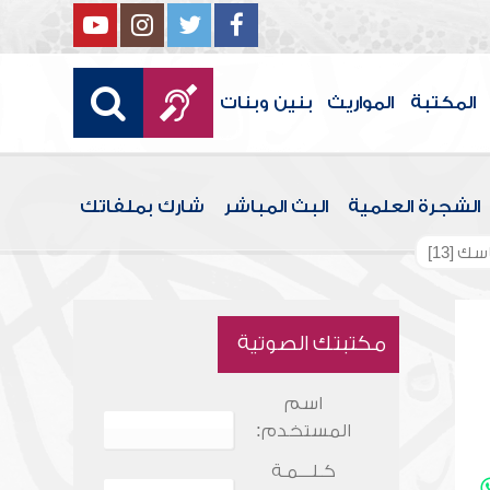
المكتبة
المواريث
بنين وبنات
الشجرة العلمية
البث المباشر
شارك بملفاتك
 [13]
مكتبتك الصوتية
اسم
المستخدم:
كـلـــمـة