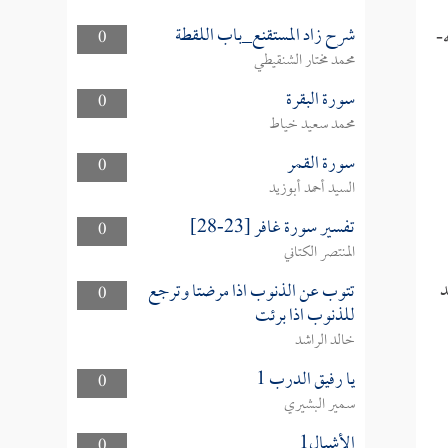
شرح زاد المستقنع_باب اللقطة
-
0
محمد مختار الشنقيطي
سورة البقرة
0
محمد سعيد خياط
سورة القمر
0
السيد أحمد أبوزيد
تفسير سورة غافر [23-28]
0
المنتصر الكتاني
د
تتوب عن الذنوب اذا مرضتا وترجع
0
للذنوب اذا برئت
خالد الراشد
يا رفيق الدرب 1
0
سمير البشيري
الأشبال1
0