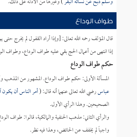
وسلم ذبح عن نسائه البقر
) وغيرها من الأدلة على ذلك.
طواف الوداع
قال المؤلف رحمه الله تعالى: [وإذا أراد القفول لم يخرج حت
إذا انتهى من أعمال الحج بقي عليه طواف الوداع، وطواف الو
حكم طواف الوداع
المسألة الأولى: حكم طواف الوداع. المشهور من المذهب
عباس
رضي الله تعالى عنهما أنه قال: (
أمر الناس أن يكون 
الصحيحين. وهذا الرأي الأول.
والرأي الثاني: مذهب الحنفية والمالكية، قالوا: طواف ال
واجباً لم يخفف عن الحائض، وهذا فيه نظر.