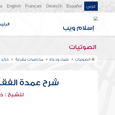
عربي
Español
Deutsch
Français
English
ia
الرئي
الصوتيات
الصوتيات
علماء ودعاة
محاضرات مفرغة
خالد 
شرح عمدة الفقه -
للشيخ : خ