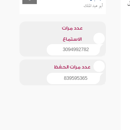
ى
أبو عبد الملك
عدد مرات
الاستماع
3094992782
عدد مرات الحفظ
839595365