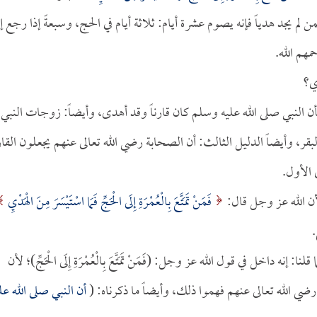
 لم يجد هدياً فإنه يصوم عشرة أيام: ثلاثة أيام في الحج، وسبعةً إذا رجع إل
مهم الله.
ي؟
 النبي صلى الله عليه وسلم كان قارناً وقد أهدى، وأيضاً: زوجات النبي
قر، وأيضاً الدليل الثالث: أن الصحابة رضي الله تعالى عنهم يجعلون القا
 الأول.
لأن الله عز وجل قال:
فَمَنْ تَمَتَّعَ بِالْعُمْرَةِ إِلَى الْحَجِّ فَمَا اسْتَيْسَرَ مِنَ الْهَدْيِ
 داخل في قول الله عز وجل: (فَمَنْ تَمَتَّعَ بِالْعُمْرَةِ إِلَى الْحَجِّ)؛ لأن
ضي الله تعالى عنهم فهموا ذلك، وأيضاً ما ذكرناه: (
أن النبي صلى الله عل