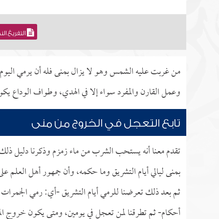
التفريغ ال
من غربت عليه الشمس وهو لا يزال بمنى فله أن يرمي اليوم ا
وعمل القارن والمفرد سواء إلا في الهدي، وطواف الوداع يكون
تابع التعجل في الخروج من منى
تقدم معنا أنه يستحب الشرب من ماء زمزم وذكرنا دليل ذلك،
بمنى ليالي أيام التشريق وما حكمه، وأن جمهور أهل العلم عل
ثم بعد ذلك تعرضنا للرمي أيام التشريق -أي: رمي الجمرات 
أحكام- ثم تطرقنا لمن تعجل في يومين، ومتى يكون خروج الم