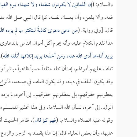
والسلام: (
إن اللعانين لا يكونون شفعاء ولا شهداء يوم القيا
فمه، وألا يلعن، وأن يمسك نفسه، كما قال النبي صلى الله عل
قال: [وفي رواية: (
من ادعى دعوى كاذبةً ليتكثر بها لم يزده الله
هذا تقدم الكلام عليه، وأنه يحرم أكل أموال الناس بالدعاوى 
يريد أداءها أدى الله عنه، ومن أخذها يريد إتلافها أتلفه الله
)،
تتلف عليهم أموالهم، إما أن تتلف تلفاً حسياً ظاهراً مباشراً 
وقد يكون التلف في دينه، وقد يكون التلف في صحته، فأنواع 
يعطونهم حقوقهم، بل يمطلونهم حقوقهم.. إلى آخره، لم يزده الله 
المال.. إلى آخره، نسأل الله السلامة، وفي هذا تحذير للمسلم 
وقوله عليه الصلاة والسلام: (
فهو كما قال
)، ظاهر الحديث أنه
عليها، وأن بعض العلماء قال: إن هذا يقصد به الزجر والردع 