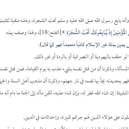
أنه بايع رسول الله صلى الله عليه وسلم تحت الشجرة، وهذه منقبة لـ
ثابت
الْمُؤْمِنِينَ إِذْ يُبَايِعُونَكَ تَحْتَ الشَّجَرَةِ
[الفتح:18]، ولهذا وصف بهذه
مين بملة غير الإسلام كاذباً متعمداً فهو كما قال
).
 لو حلف باليهودية أو النصرانية أو بالردة أو غير ذلك.
المسألة، وذكرنا أن من قتل نفسه بشيء عذب به يوم القيامة، فمن قتل نفسه
و بحديدته يجأ بها نفسه في نار جهنم، وذكرنا أن مذهب أهل السنة والجما
شيئة: إن شاء الله غفر له، وإن شاء عذبه، لكن مآله إلى الجنة ما دام أنه م
يصلون على هؤلاء الذين لهم جرائم كبيرة، وإحداثات في الدين.