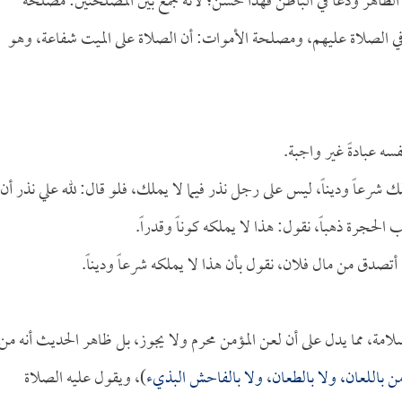
ي الظاهر ودعا في الباطن فهذا حسن؛ لأنه جمع بين المصلحتين: مصلحة
ي الصلاة عليهم، ومصلحة الأموات: أن الصلاة على الميت شفاعة، وهو
سه عبادةً غير واجبة.
يملك شرعاً وديناً، ليس على رجل نذر فيما لا يملك، فلو قال: لله علي نذر أن
ب الحجرة ذهباً، نقول: هذا لا يملكه كوناً وقدراً.
ن أتصدق من مال فلان، نقول بأن هذا لا يملكه شرعاً وديناً.
لسلامة، مما يدل على أن لعن المؤمن محرم ولا يجوز، بل ظاهر الحديث أنه من
ن باللعان، ولا بالطعان، ولا بالفاحش البذيء
)، ويقول عليه الصلاة