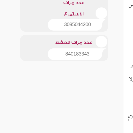
من
عدد مرات
الاستماع
3095044200
عدد مرات الحفظ
840183343
،
لا
ام