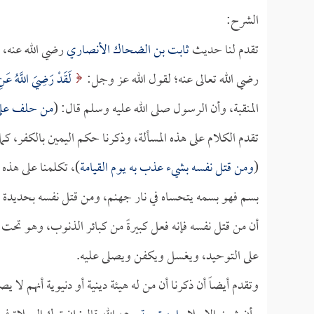
الشرح:
تقدم لنا حديث
ثابت بن الضحاك الأنصاري
رضي الله عنه، و
رضي الله تعالى عنه؛ لقول الله عز وجل:
لَقَدْ رَضِيَ اللَّهُ عَنِ 
المنقبة، وأن الرسول صلى الله عليه وسلم قال: (
من حلف على ي
تقدم الكلام على هذه المسألة، وذكرنا حكم اليمين بالكفر، كما
(
ومن قتل نفسه بشيء عذب به يوم القيامة
)، تكلمنا على هذه 
بسم فهو بسمه يتحساه في نار جهنم، ومن قتل نفسه بحديدة فه
أن من قتل نفسه فإنه فعل كبيرةً من كبائر الذنوب، وهو تحت الم
على التوحيد، ويغسل ويكفن ويصلى عليه.
وتقدم أيضاً أن ذكرنا أن من له هيئة دينية أو دنيوية أنهم لا 