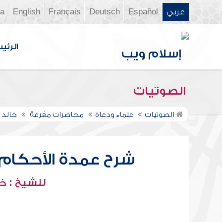
عربي
Español
Deutsch
Français
English
ia
الرئي
الصوتيات
الصوتيات
علماء ودعاة
محاضرات مفرغة
خالد 
شرح عمدة الأحكام - ك
للشيخ : خ