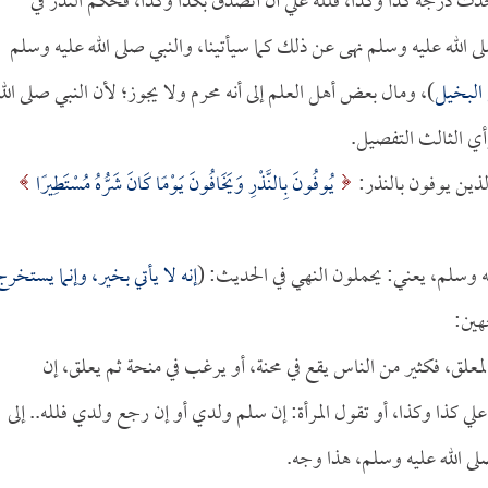
خذت درجة كذا وكذا، فلله علي أن أتصدق بكذا وكذا، فحكم النذر في
ى الله عليه وسلم نهى عن ذلك كما سيأتينا، والنبي صلى الله عليه وسلم
 البخيل
)، ومال بعض أهل العلم إلى أنه محرم ولا يجوز؛ لأن النبي صلى الله
أي الثالث التفصيل.
لذين يوفون بالنذر:
يُوفُونَ بِالنَّذْرِ وَيَخَافُونَ يَوْمًا كَانَ شَرُّهُ مُسْتَطِيرًا
ليه وسلم، يعني: يحملون النهي في الحديث: (
إنه لا يأتي بخير، وإنما يستخرج
هين:
المعلق، فكثير من الناس يقع في محنة، أو يرغب في منحة ثم يعلق، إن
 كذا وكذا، أو تقول المرأة: إن سلم ولدي أو إن رجع ولدي فلله.. إلى
صلى الله عليه وسلم، هذا وجه.