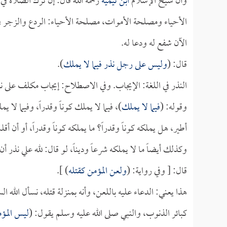
وأن شيخ الإسلام
ابن تيمية
رحمه الله قال: إن ترك الصلاة ف
الأحياء ومصلحة الأموات، مصلحة الأحياء: الردع والزجر ف
الآن شفع له ودعا له.
قال: (
وليس على رجل نذر فيما لا يملك
).
النذر في اللغة: الإيجاب. وفي الاصطلاح: إيجاب مكلف على نف
وقوله: (
فيما لا يملك
)، فيما لا يملك كوناً وقدراً، وفيما لا 
أطير، هل يملكه كوناً وقدراً؟ ما يملكه كوناً وقدراً، أو أن أقل
وكذلك أيضاً ما لا يملكه شرعاً وديناً، لو قال: لله علي نذر أ
قال: [ وفي رواية: (
ولعن المؤمن كقتله
) ].
هذا يعني: الدعاء عليه باللعن، وأنه بمنزلة قتله، نسأل الله ا
كبائر الذنوب، والنبي صلى الله عليه وسلم يقول: (
ليس المؤم