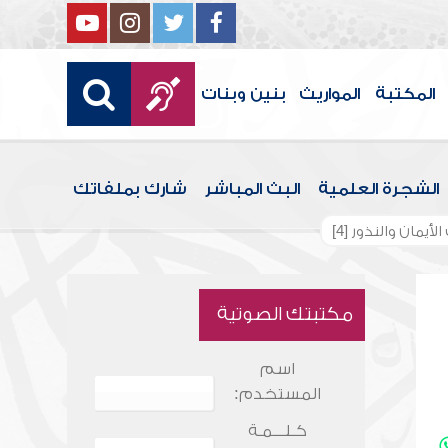
المكتبة
المواريث
بنين وبنات
الشجرة العلمية
البث المباشر
شارك بملفاتك
يمان والنذور [4]
مكتبتك الصوتية
اسم
المستخدم:
كـلـــمـة