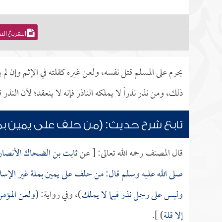
التفريغ ال
يحرم على المسلم قتل نفسه، ولعن غيره كقلته في الإثم وإن لم
ذلك، ومن نذر نذراً لا يملكه الناذر فإنه لا ينعقد؛ لأن النذر
تابع شرح حديث: (من حلف على يمين بملة 
قال المصنف رحمه الله تعالى: [ عن
ثابت بن الضحاك الأنصا
صلى الله عليه وسلم قال: من حلف على يمين بملة غير الإسلام 
وليس على رجل نذر فيما لا يملك
)، وفي رواية: (
ولعن المؤمن
إلا قلة
) ].