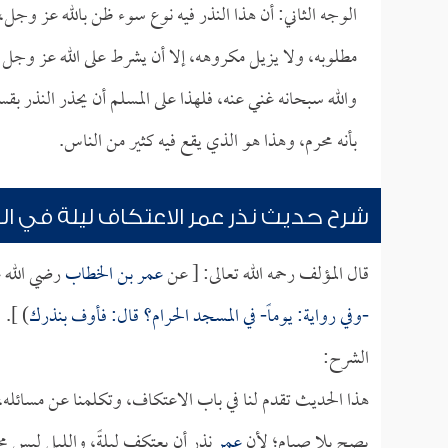
الوجه الثاني: أن هذا النذر فيه نوع سوء ظن بالله عز وجل، 
مطلوبه، ولا يزيل مكروهه، إلا أن يشرط على الله عز وجل 
والله سبحانه غني عنه، فلهذا على المسلم أن يحذر النذر بقسمي
بأنه محرم، وهذا هو الذي يقع فيه كثير من الناس.
شرح حديث نذر عمر الاعتكاف ليلة في ا
قال المؤلف رحمه الله تعالى: [ عن
عمر بن الخطاب
رضي الله ع
-وفي رواية: يوماً- في المسجد الحرام؟ قال: فأوف بنذرك
) ].
الشرح:
هذا الحديث تقدم لنا في باب الاعتكاف، وتكلمنا عن مسائله،
يصح بلا صيام؛ لأن
عمر
نذر أن يعتكف ليلةً، والليل ليس محل