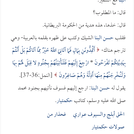
البنا
مع السفير.
قال: ما المطلوب؟
قال: خذها، هذه هدية من الحكومة البريطانية.
فقلب
حسن البنا
الشيك وكتب على ظهره بقلمه بالعربية- وهي
تترجم هناك-
أَتُمِدُّونَنِ بِمَالٍ فَمَا آتَانِيَ اللَّهُ خَيْرٌ مِمَّا آتَاكُمْ بَلْ أَنْتُمْ
بِهَدِيَّتِكُمْ تَفْرَحُونَ
*
ارْجِعْ إِلَيْهِمْ فَلَنَأْتِيَنَّهُمْ بِجُنُودٍ لا قِبَلَ لَهُمْ بِهَا
وَلَنُخْرِجَنَّهُمْ مِنْهَا أَذِلَّةً وَهُمْ صَاغِرُونَ
[النمل:36-37].
يقول له
حسن البنا
: ارجع إليهم فسوف نأتيهم بجنود محمد
صلى الله عليه وسلم، كتائب
حكمتيار
.
الحق أبلج والسيوف عـواري فحذار من
صولات
حكمتيار