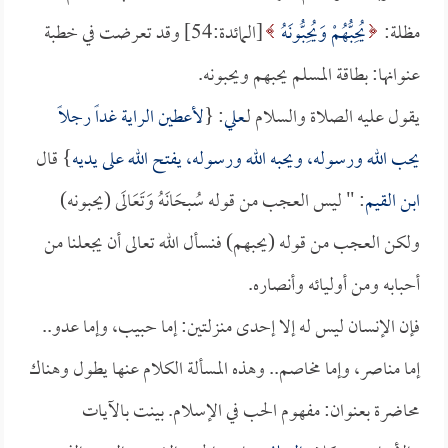
مظلة:
يُحِبُّهُمْ وَيُحِبُّونَهُ
[المائدة:54] وقد تعرضت في خطبة
عنوانها: بطاقة المسلم يحبهم ويحبونه.
يقول عليه الصلاة والسلام لـ
علي
: {
لأعطين الراية غداً رجلاً
يحب الله ورسوله، ويحبه الله ورسوله، يفتح الله على يديه
} قال
ابن القيم
: " ليس العجب من قوله سُبحَانَهُ وَتَعَالَى (يحبونه)
ولكن العجب من قوله (يحبهم) فنسأل الله تعالى أن يجعلنا من
أحبابه ومن أوليائه وأنصاره.
فإن الإنسان ليس له إلا إحدى منزلتين: إما حبيب، وإما عدو..
إما مناصر، وإما مخاصم.. وهذه المسألة الكلام عنها يطول وهناك
محاضرة بعنوان: مفهوم الحب في الإسلام. بينت بالآيات