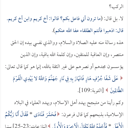
الركب؟
لا. بل قال: (
ما ترون أني فاعل بكم؟ قالوا: أخ كريم وابن أخ كريم.
قال: اذهبوا فأنتم الطلقاء عفا الله عنكم
).
هذه رسالة منه عليه الصلاة والسلام، ووالذي نفسي بيده إن الحق
منتصر، وإن العاقبة للمتقين، وإن كلمة الله باقية، وإن الذين
يؤسسون مجدهم أو نصرهم على غير الثقة بالله، إنما هو كما قال تعالى:
عَلَى شَفَا جُرُفٍ هَارٍ فَانْهَارَ بِهِ فِي نَارِ جَهَنَّمَ وَاللَّهُ لا يَهْدِي الْقَوْمَ
الظَّالِمِينَ
[التوبة:109].
وكم رأينا من متبجح يهدد أهل الإسلام، ويهدد العلماء في البلاد
الإسلامية، بذبحهم كما قال فرعون:
فَحَشَرَ فَنَادَى
*
فَقَالَ أَنَا رَبُّكُمُ
الْأَعْلَى
*
فَأَخَذَهُ اللَّهُ نَكَالَ الْآخِرَةِ وَالْأُولَى
النازعات:23-25] بينما