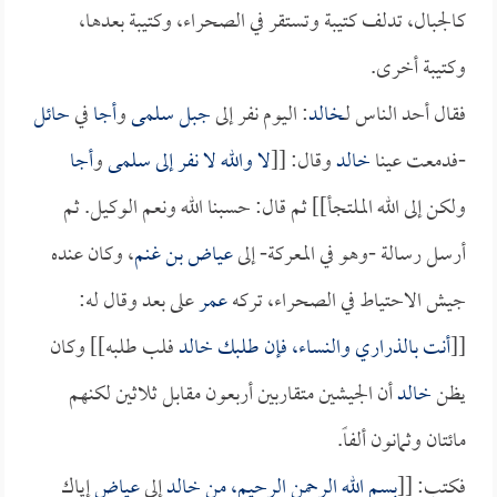
كالجبال، تدلف كتيبة وتستقر في الصحراء، وكتيبة بعدها،
وكتيبة أخرى.
فقال أحد الناس لـ
خالد
: اليوم نفر إلى
جبل سلمى
و
أجا
في
حائل
-فدمعت عينا
خالد
وقال: [[
لا والله لا نفر إلى
سلمى
و
أجا
ولكن إلى الله الملتجأ]] ثم قال: حسبنا الله ونعم الوكيل. ثم
أرسل رسالة -وهو في المعركة- إلى
عياض بن غنم
، وكان عنده
جيش الاحتياط في الصحراء، تركه
عمر
على بعد وقال له:
[[
أنت بالذراري والنساء، فإن طلبك
خالد
فلب طلبه]] وكان
يظن
خالد
أن الجيشين متقاربين أربعون مقابل ثلاثين لكنهم
مائتان وثمانون ألفاً.
فكتب: [[
بسم الله الرحمن الرحيم، من
خالد
إلى
عياض
إياك