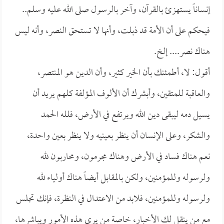
إنساناً يستهزئ بالقرآن، وآخر بالرسول صلى الله عليه وسلم..
فيحكم على أن الأمة قد ذبلت، وأنها لا تستحق النصر، وأنه ليس
هناك نصر.... إلخ.
أقول: لا، أطمئنك بأن الخير كثير، وأن الدين هو المنتصر،
والعاقبة للمتقين، وأبشرك أن الألوف المؤلفة كلهم يريد أن
يسيل دمه ليبقى دين الله ويرتفع في الأرض، فلله الحمد
والشكر، وعلى الإنسان أن ينظر بعينيه ولا ينظر بعين واحدة،
نعم هناك فساد في الأرض وهناك مجرمون، ومحاربون لله
ولرسوله وللمؤمنين، ولكن بالمقابل أيضاً هناك أولياء لله
ولرسوله وللمؤمنين، فلابد من الاعتدال في النظرة، فإنك تجلس
مع من ينقل لك الأخبار، خاصة من يرى هذه الأمور ويباشرها،