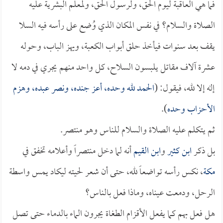
فما هي العاقبة ليوم الحق، ولرسول الحق، ولمعلم البشرية عليه
الصلاة والسلام؟ في نفس المكان الذي وُضع على رأسه فيه السلا
يقف بعد سنوات فيأخذ حلق أبواب الكعبة، ويهز الباب، وحوله
عشرة آلاف مقاتل يلبسون السلاح، كل واحد منهم يجري في دمه لا
إله إلا لله، فيقول: (
الحمد لله وحده، أعز جنده، ونصر عبده، وهزم
الأحزاب وحده
).
ثم يتكلم عليه الصلاة والسلام للناس وهو منتصر.
بل ذكر
ابن كثير
و
ابن القيم
أنه لما دخل منتصراً وأعلامه تخفق في
مكة
، نكس رأسه تواضعاً لله، حتى أن شعر لحيته ليكاد يمس واسطة
الرحل، ودمعت عيناه، وماذا فعل بالناس؟
هل فعل بهم كما يفعل الأقزام الطغاة يجرون الماء بالدماء حتى تصل