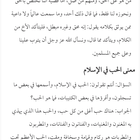
من هو على الحق، ومنهم من ضل، أما قضية أننا نختص بالحق
ونحوزه لنا فقط، فما قال ذلك أحد، وما سمعت عالماً ولا داعية
ممن يوثق بكلامه يقول: إنه محق وغيره مبطل، فليتأكد الأخ من
الكلام، ويتأكد مما قال، ونسأل الله عز وجل أن يتوب علينا
وعلى جميع المسلمين.
معنى الحب في الإسلام
السؤال: أنتم تقولون: الحب في الإسلام، وأسمعها في بعض ما
تسجلون، وأقرؤها في بعض الكتيبات، فما هو الحب؟
الجواب: هناك حب أغلى من كل حب، والحب هذا الذي يهذي
به المغنون والمغنيات، والفنانون والفنانات، والمطربون
والمطربات هو ركام وقمامة وسخافة ومقت، الحب الأعظم تحت