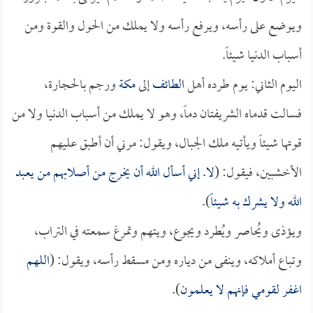
ويوضع على رأسه، ويرفع رأسه ولا يملك من الحول والقوة ومن
أسباب الدنيا شيئاً.
اليوم الثاني: يوم طرده أهل
الطائف
إلى
مكة
ورجم بالحجارة،
فسالت قدماه الشريفتان دماً، وهو لا يملك من أسباب الدنيا ولا من
قوتها شيئاً ويأتيه ملك الجبال، ويقول: مرني أن أطبق عليهم
الأخشبين، فيقول: (
لا. إني أسأل الله أن يخرج من أصلابهم من يعبد
الله ولا يشرك به شيئاً
).
ويؤذى ويُحاصر ويُطرد ويجوع، ويتهم وتمرغ سمعته في التراب،
وتباع أملاكه، وينفى من دياره ومن مسقط رأسه، ويقول: (
اللهم
اغفر لقومي فإنهم لا يعلمون
).