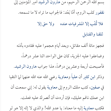
بسم الله الرحمن الرحيم، من
هارون الرشيد
أمير المؤمنين إلى
نقفور
كلب الروم، أمَّا بَعْد: فالجواب ما تراه لا ما تسمعه.
فلا كُتْب إلا المشرفيات عنده ولا حق إلا
للقنا والقنابل
فجهز مائة ألف مقاتل، وبعد أيام هجموا عليه فقادوه بأذنه
وضاعفوا عليه الجزية، كان على الواحد اثنا عشر درهماً،
فأصبحت أربعة وعشرين درهماً، هذا جواب
هارون الرشيد
.
وذكر
ابن كثير
أن
علياً
و
معاوية
رضي الله عنه الله عنهما لما التقيا
في
صفين
، كتب ملك الروم إلى
معاوية
يقول له: إني سمعت أن
ابن عمك ناقم عليك، فإن أردت أن أنصرك عليه فعلت.
فكتب
معاوية
إليه ما معناه: يا عدو الله! والذي لا إله إلا هو لو