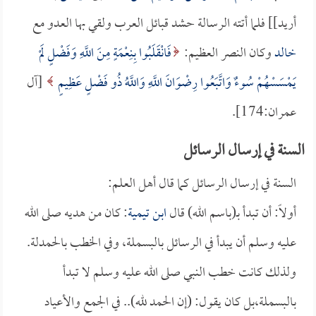
أريد]] فلما أتته الرسالة حشد قبائل العرب ولقي بها العدو مع
خالد
وكان النصر العظيم:
فَانْقَلَبُوا بِنِعْمَةٍ مِنَ اللَّهِ وَفَضْلٍ لَمْ
يَمْسَسْهُمْ سُوءٌ وَاتَّبَعُوا رِضْوَانَ اللَّهِ وَاللَّهُ ذُو فَضْلٍ عَظِيمٍ
[آل
عمران:174].
السنة في إرسال الرسائل
السنة في إرسال الرسائل كما قال أهل العلم:
أولاً: أن تبدأ بـ(باسم الله) قال
ابن تيمية
: كان من هديه صلى الله
عليه وسلم أن يبدأ في الرسائل بالبسملة، وفي الخطب بالحمدلة.
ولذلك كانت خطب النبي صلى الله عليه وسلم لا تبدأ
بالبسملة،بل كان يقول: (إن الحمد لله).. في الجمع والأعياد