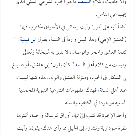
والأحاديث وكلام
السلف
ما هو الحب الشرعي السني الذي
يجب على الناس.
أيضاً أنبه على أمور: رأيت رسائل في الأسواق مكتوب فيها
(العشق الإلهي) وهذا ليس وارداً في السنة، يقول
ابن تيمية
: "
كلمة العشق والهجر والوصال، لا تليق به سُبحَانَهُ وَتَعَالَى
وليست من كلام
أهل السنة
" كأن يقول: إني عاشق، أو قد بلغ
بي السكار في الحب، ومنزلة العشق والوله.. هذه كلها ليست
عند
أهل السنة
، فهناك المفهومات الشرعية النبوية المحمدية
السنية موجودة في الكتاب والسنة.
وأحد الإخوة قد كتب إليَّ ثمان أوراق كرسالة واحدة، أكثرها
نظرة سوداوية وتشاؤم إلى الجيل مما رأى هناك، يقول: رأيت