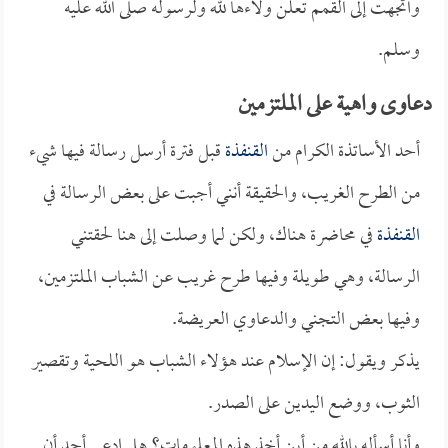
واتجهت إلى القمم تعلن ولاءها لله ولرسوله صلى الله عليه
وسلم.
دعاوى واهية على الملتزمين
أحد الأساتذة الكرام من
القنفذة
قبل فترة أرسل رسالة فيها شيء
من الطرح الغريب، والحقيقة أنني أجبت على بعض الرسالة في
القنفذة
في محاضرة هناك، ولكن لما وصلت إلى هنا لحقتني
الرسالة، وهي طويلة وفيها طرح غريب عن الشباب الملتزمين،
وفيها بعض التجني والدعاوي العريضة.
يذكر ويقول: إن الإسلام عند هؤلاء الشباب هو اللحية وتقصير
الثوب، ووضع اليدين على الصدر.
وأنا أسأله بالله من أين أخذ هذه المعلومات؟ هل ادعى أحد أن