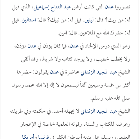
تصوروا
عدن
التي كانت أرض
عبد الفتاح إسماعيل
، الذي قيل
له: من ربك؟ قال:
لينين
. قيل له: من نبيك؟ قال:
استالين
. قيل
له: حشرك الله مع الملاعين. قال: آمين.
وهو الذي درس الإلحاد في
عدن
، فما كان يؤذن في
عدن
مؤذن،
ولا يخطب خطيب، ولا يوجد كتاب ولا شريط، وقد ألقى
الشيخ
عبد المجيد الزنداني
محاضرة في
عدن
يقولون: حضرها
أكثر من خمسة وسبعين ألفاً ليسمعون لا إله إلا الله محمد رسول
صلى الله عليه وسلم.
الشيخ
عبد المجيد الزنداني
لا يجهله أحد.. في حكمته وفي طريقته
وعرضه للكتاب والسنة، وقوته العلمية خاصة في الإعجاز
العلمي، ويسلم على يديه أساطين الكفر في
فرنسا
و
أمريكا