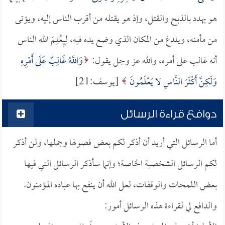
هو يهدد بالذبح والقتل، وإذ هو يقتله من أقرب الناس إليه، ويؤتى
من مأمنه، ويلدغ من المكان الذي وضع يده فيه، لِيِعُلِمَ الله الناس
أنه غالب على أمره، والله عز وجل يقول:
وَاللَّهُ غَالِبٌ عَلَى أَمْرِهِ
وَلَكِنَّ أَكْثَرَ النَّاسِ لا يَعْلَمُونَ
[يوسف:21]
دوافع قراءة الرسائل
أما الرسائل التي أريد أن أذكر لكم بعض فصولها وجملها، ولن أذكر
لكم الرسائل الشخصية الخاصة؛ وإنما سأذكر الرسائل التي فيها
بعض اللمحات والوقفات، لعل الله أن ينفع بها عباده المؤمنون.
والدافع لي لقراءة هذه الرسائل أمور: