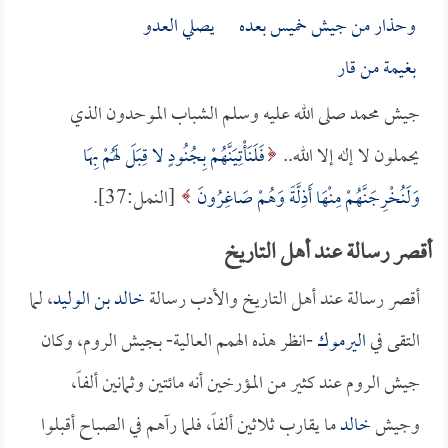
وحذار من جيش خميس بعده يصلي العدو
بغيمة من قار
جيش محمد صلى الله عليه وسلم الشباب الموحدون الذي
يحملون لا إله إلا الله..
فَلَنَأْتِيَنَّهُمْ بِجُنُودٍ لا قِبَلَ لَهُمْ بِهَا
وَلَنُخْرِجَنَّهُمْ مِنْهَا أَذِلَّةً وَهُمْ صَاغِرُونَ
[النمل:37].
أقصر رسالة عند أهل التاريخ
أقصر رسالة عند أهل التاريخ والأدب رسالة
خالد بن الوليد
، لما
التقى في
اليرموك
-انظر هذه الهمم العالية- بجيش الروم، وكان
جيش الروم عند كثير من المؤرخين أنه مائتين وثمانين ألفاً،
وجيش
خالد
ما يقارب ثلاثين ألفاً، فلما رآهم في الصباح أقبلوا