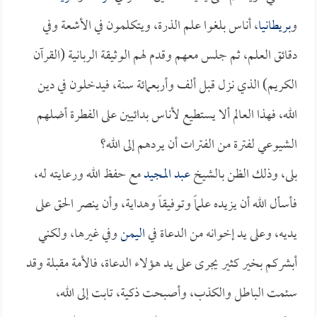
و
بريطانيا
، أناس بلغوا علم الذرة، ويتكلمون في الأشعة وفي
دقائق العلم، ثم جلس معهم وقدم لهم الوثيقة الربانية (القرآن
الكريم) الذي نزل قبل ألف وأربعمائة سنة، فيدخلون في دين
الله، فهذا العالم ألا يستطيع لأناس بدائيين على الفطرة أضلهم
الشيوعي لفترة من الفترات أن يردهم إلى الله؟
بلى، وذلك الظن بالشيخ
عبد المجيد
مع حفظ الله ورعايته له،
فأسأل الله أن يزيده علماً وتوفيقاً وهداية، وأن ينصر الحق على
يديه، وعلى يد إخوانه من الدعاة في
اليمن
وفي غيرها، ولكني
أبشركم بخير كثير يجرى على يد هؤلاء الدعاة، فالأمة مقبلة وقد
سئمت الباطل والكذب، وأصبحت ذكية، تابت إلى الله،