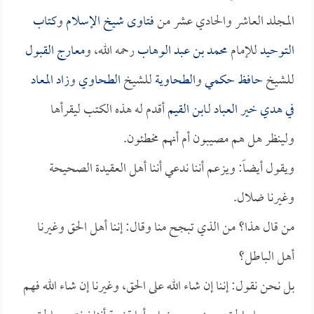
المجلد العاشر والحادي عشر من
فتاوى شيخ الإسلام
و
كتاب
التوحيد
للإمام
محمد بن عبد الوهاب
رحمه الله، و
معارج القبول
للشيخ
حافظ حكمي
و
الطحاوية
للشيخ
الطحاوي
و
زاد المعاد
في هدي خير العباد
لـ
ابن القيم
أقدم له هذه الكتب ليقرأها
ولينظر هل هم مصيبون أم أنهم مخطئون.
ويقول أيضاً: ويزعم أننا ندعي أننا أهل العقيدة الصحيحة
وغيرنا ضلال.
من قال هذا؟ من الذي تبجح منا وقال: إننا أهل الحق وغيرنا
أهل الباطل؟
بل نحن نقول: إننا إن شاء الله على الحق، وغيرنا إن شاء الله فهم