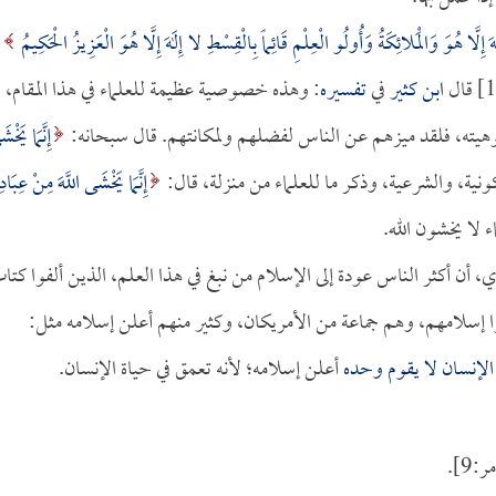
لَهَ إِلَّا هُوَ وَالْمَلائِكَةُ وَأُولُو الْعِلْمِ قَائِماً بِالْقِسْطِ لا إِلَهَ إِلَّا هُوَ الْعَزِيزُ الْحَكِيمُ
ابن كثير
في
تفسيره
: وهذه خصوصية عظيمة للعلماء في هذا المقام،
وهيته، فلقد ميزهم عن الناس لفضلهم ولمكانتهم. قال سبحانه:
إِنَّمَا يَخْ
إِنَّمَا يَخْشَى اللَّهَ مِنْ عِبَادِ
 أن أكثر الناس عودة إلى الإسلام من نبغ في هذا العلم، الذين ألفوا كتا
وا إسلامهم، وهم جماعة من الأمريكان، وكثير منهم أعلن إسلامه مثل:
الإنسان لا يقوم وحده
أعلن إسلامه؛ لأنه تعمق في حياة الإنسان.
:9].