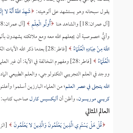
يقول سبحانه وهو يستشهد على ألوهيته:
شَهِدَ اللَّهُ أَنَّهُ لا إِ
[آل عمران:18] والشاهد هنا
أُولُو الْعِلْمِ
[آل عمران:18] قال
وأيُّ خصوصية أن يجعلهم الله معه ومع ملائكته يشهدون بأل
اللَّهَ مِنْ عِبَادِهِ الْعُلَمَاءُ
[فاطر:28] بعدما ذكر الله الآيات الكونية، والشرعية، وذكر ما للعلماء من منزلة، قال:
الْعُلَمَاءُ
[فاطر:28] ومفهوم المخالفة في الآية: أن غير العلماء لا يخشون الله.
ووجد في العلم التجريبي التكنولوجي، والعلم الطبيعي المادي،
الله يتجلى في عصر العلم
؛ من العلماء البارزين أسلموا وأعلن
كريسي موريسون
، وأظن أن
أليكسيس كارل
صاحب كتاب:
العالم المثالي
قُلْ هَلْ يَسْتَوِي الَّذِينَ يَعْلَمُونَ وَالَّذِينَ لا يَعْلَمُونَ
[الزمر