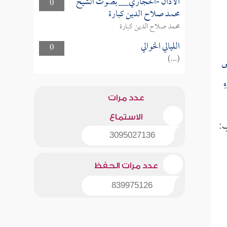
الأذان -الحجازي__ بصوت الشيخ
0
محمد صلاح الدين كبارة
محمد صلاح الدين كبارة
الليالي الخوالي
0
(...)
شَى
هِ
عدد مرات
الاستماع
ب:
3095027136
عدد مرات الحفظ
839975126