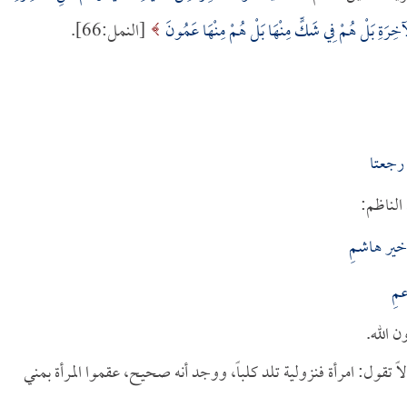
ْآخِرَةِ بَلْ هُمْ فِي شَكٍّ مِنْهَا بَلْ هُمْ مِنْهَا عَمُونَ
[النمل:66].
جعتا
الناظم:
ير هاشمِ
مِ
ن الله.
لاً تقول: امرأة فنزولية تلد كلباً، ووجد أنه صحيح، عقموا المرأة بمني