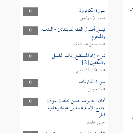
س
سورة الكافرون
0
معمر الإندونيسي
تيسير أصول الفقه للمبتدئين - الندب
0
والمحرم
محمد حسن عبد الغفار
شرح زاد المستقنع_باب الغسل
0
والتكفين [2]
محمد مختار الشنقيطي
سورة الذاريات
0
محمد جبريل
أذان - بصوت حسن خلفان. مؤذن
0
جامع الإمام محمد بن عبدالوهاب –
قطر
حسن خلفان