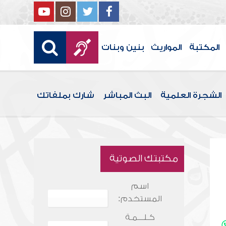
المكتبة
المواريث
بنين وبنات
الشجرة العلمية
البث المباشر
شارك بملفاتك
مكتبتك الصوتية
اسم
المستخدم:
كـلـــمـة