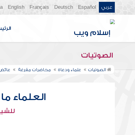
عربي
Español
Deutsch
Français
English
ia
الرئي
الصوتيات
الصوتيات
علماء ودعاة
محاضرات مفرغة
عائض 
العلماء ما
للشيخ