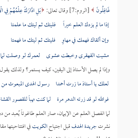
غَافِلُونَ
[الروم:7] وقال تعالى:
بَلِ ادَّارَكَ عِلْمُهُمْ فِي ال
إذا ما لم يزدك العلم خيراً فليتك ثم ليتك ما علمتا
وإن ألقاك فهمك في مهاوٍ فليتك ثم ليتك ما فهمتا
مشيت القهقرى وخبطت عشوى لعمرك لو وصلت لما ر
وإذا لم يصل الأستاذ إلى اليقين، كيف يستمر؟ ولذلك يقول 
لعلك يا أستاذ ما زرت أحمدا رسول الهدى المبعوث من خ
فوالله لو قد زرته الدهر مرة لما كنت نهباً للقصور القشاع
لما انفصل العلم عن الإيمان، صار العلم طاغوتاً يُعبد من دو
نشرت
جريدة الهدف
قبل اجتياح
الكويت
في افتتاحيتها مقا