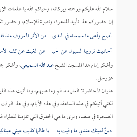
سلام الله عليكم ورحمته وبركاته، وحياكم الله يا طلعات الإ
إن حضوركم هذا تأييد للدعوة، ونصرة للإسلام، وحضور تكر
أصح وأعلى ما سمعناه في الندى من الأثر المعروف منذ قد
أحاديث ترويها السيول عن الحيا عن الغيث عن كف الأمير 
وأشكر إمام هذا المسجد الشيخ
عبد الله السميعي
، وأشكر جم
عزوجل.
عنوان المحاضرة: العلماء مالهم وما عليهم، وما أتيت هذه ا
لكني أتيتكم في هذه الساعة، وفي هذه الأيام، وفي هذا الو
الصحوة في صف، ونرى ما هي الحقوق التي تلزمنا للعلماء فنؤ
دينٌ لعينك عندي ما وفيت به يا طالما كذبت عيني عيناكِ