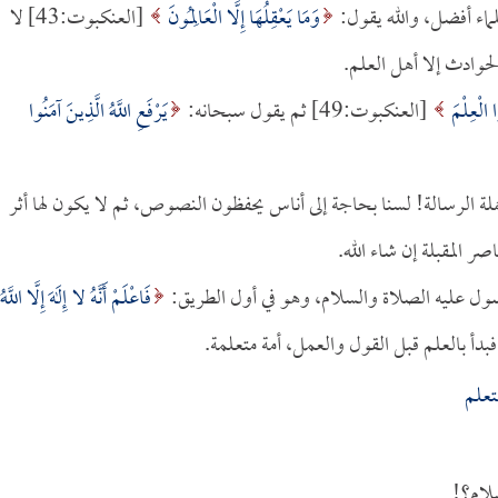
ماء أفضل، والله يقول:
وَمَا يَعْقِلُهَا إِلَّا الْعَالِمُونَ
[العنكبوت:43] لا
لحوادث إلا أهل العلم.
الْعِلْمَ
[العنكبوت:49] ثم يقول سبحانه:
يَرْفَعِ اللَّهُ الَّذِينَ آمَنُوا
لة الرسالة! لسنا بحاجة إلى أناس يحفظون النصوص، ثم لا يكون لها أثر
ر المقبلة إن شاء الله.
رسول عليه الصلاة والسلام، وهو في أول الطريق:
فَاعْلَمْ أَنَّهُ لا إِلَهَ إِلَّا اللَّهُ
فبدأ بالعلم قبل القول والعمل، أمة متعلمة.
تعلم
لام؟!