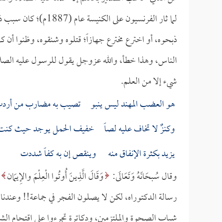
لما ثار الفرنسيون على
ذبحوه، أو اخترع مخترع جهازاً؛ قتلوه وشنقوه، وظنوا أن
الناس، وهذا خطأ، والله عزوجل يقول للرسول عليه الصل
شيء إلا من العلم.
هو العضب المهند ليس ينبو تصيب به مضارب من أرد
وكنزٌ لا تخاف عليه لصاً خفيف الحمل يوجد حيث كنت
يزيد بكثرة الإنفاق منه وينقص إن به كفاً شددت
وقال سُبحَانَهُ وَتَعَالَى:
وَقَالَ الَّذِينَ أُوتُوا الْعِلْمَ والإِيمَان
رسالة الدكتوراه، لكن لا يصلون الفجر في جماعة!! وعندنا 
شباب الصحوة والملتزمين، ودكاترة تجرءوا على اقتحام الش