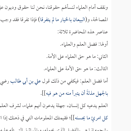
ونقف أمام العلماء لنسألهم حقوقنا، نحن لنا حقوق وديون ع
المصالحة، و(
البيعان بالخيار ما لم يتفرقا
) فإذا تفرقا فقد وجب ا
عناصر هذه المحاضرة ثلاثة:
أولها: فضل العلم والعلماء.
الثاني: ما هو حق العلماء على الأمة.
الثالث: ما هو حق الأمة على العلماء.
أما فضل العلم: فيكفي من ذلك قول
علي بن أبي طالب
رضي ال
بالجهل مذلةً أن يتبرأ منه من هو فيه
]].
العلم يدعيه كل إنسان، جهلة يدعون أنهم علماء، لشرف العل
كل امرئٍ ما يحسنه
]]؛ فقيمتك المعلومات التي في ذهنك إذا ا
بشحمه إنما هي بالفضل الذي يحمله، وبالمواثيق التي لله عليه إ