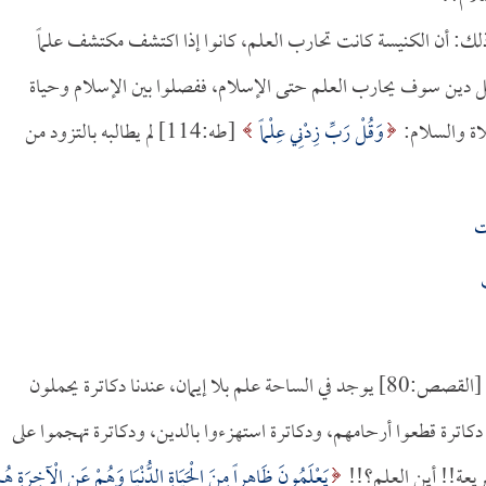
 الكنيسة عام (1887م)؛ كان سبب ذلك: أن الكنيسة كانت تحارب العلم، كانوا إذا اكتشف مكتشف علماً
 كل دين سوف يحارب العلم حتى الإسلام، ففصلوا بين الإسلام وحياة
اة والسلام:
وَقُلْ رَبِّ زِدْنِي عِلْماً
[طه:114] لم يطالبه بالتزود من
ت
[القصص:80] يوجد في الساحة علم بلا إيمان، عندنا دكاترة يحملون
دكاترة قطعوا أرحامهم، ودكاترة استهزءوا بالدين، ودكاترة تهجموا على
ريعة!! أين العلم؟!!
يَعْلَمُونَ ظَاهِراً مِنَ الْحَيَاةِ الدُّنْيَا وَهُمْ عَنِ الْآخِرَةِ هُم