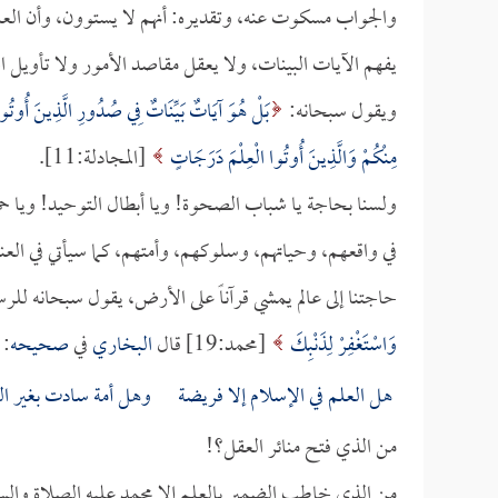
والجواب مسكوت عنه، وتقديره: أنهم لا يستوون، وأن العل
يفهم الآيات البينات، ولا يعقل مقاصد الأمور ولا تأويل ا
ويقول سبحانه:
بَلْ هُوَ آيَاتٌ بَيِّنَاتٌ فِي صُدُورِ الَّذِينَ أُوتُوا 
مِنْكُمْ وَالَّذِينَ أُوتُوا الْعِلْمَ دَرَجَاتٍ
[المجادلة:11].
ولسنا بحاجة يا شباب الصحوة! ويا أبطال التوحيد! ويا حم
في واقعهم، وحياتهم، وسلوكهم، وأمتهم، كما سيأتي في العناص
حاجتنا إلى عالم يمشي قرآناً على الأرض، يقول سبحانه لل
وَاسْتَغْفِرْ لِذَنْبِكَ
[محمد:19] قال
البخاري
في
صحيحه
: 
هل العلم في الإسلام إلا فريضة وهل أمة سادت بغير ال
من الذي فتح منائر العقل؟!
من الذي خاطب الضمير بالعلم إلا محمد عليه الصلاة والس