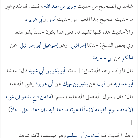
شاهد في الصحيح من حديث
جرير بن عبد الله
، قلت: قد تقدم غير
ما حديث صحيح بهذا المعنى من حديث
أنس
و
أبي هريرة
.
والأحاديث هذه كلها تشهد له، فعلى هذا يكون حسناً بشواهده.
وفي بعض النسخ: حدثنا
إسرائيل
-وهو
إسماعيل أبو إسرائيل
- عن
الحكم
عن
أبي جحيفة
.
قال المؤلف رحمه الله تعالى: [ حدثنا
أبو بكر بن أبي شيبة
قال: حدثنا
أبو معاوية
عن
ليث
عن
بشير بن نهيك
عن
أبي هريرة
رضي الله عنه
قال: قال رسول الله صلى الله عليه وسلم: (
ما من داعٍ يدعو إلى شيء
إلا وقف يوم القيامة لازماً لدعوته ما دعا إليه وإن دعا رجل رجلاً
)
].
وهذا الحديث فيه
ليث بن أبي سليم
وهو ضعيف، لكنه شاهد