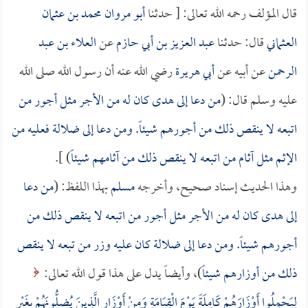
قال المؤلف رحمه الله تعالى: [ حدثنا
أبو مروان محمد بن عثمان
العثماني
قال: حدثنا
عبد العزيز بن أبي حازم
عن
العلاء بن عبد
الرحمن
عن أبيه عن
أبي هريرة
رضي الله عنه أن رسول الله صلى الله
عليه وسلم قال: (
من دعا إلى هدى كان له من الأجر مثل أجور من
اتبعه لا ينقص ذلك من أجورهم شيئاً. ومن دعا إلى ضلالة فعليه من
الإثم مثل آثام من اتبعه لا ينقص ذلك من آثامهم شيئاً
) ].
وهذا الحديث إسناد صحيح، وأخرجه
مسلم
بهذا اللفظ: (
من دعا
إلى هدى كان له من الأجر مثل أجور من اتبعه لا ينقص ذلك من
أجورهم شيئاً. ومن دعا إلى ضلالة كان عليه وزر من تبعه لا ينقص
ذلك من أوزارهم شيئاً
)، وأيضاً يدل على هذا قول الله تعالى:
لِيَحْمِلُوا أَوْزَارَهُمْ كَامِلَةً يَوْمَ الْقِيَامَةِ وَمِنْ أَوْزَارِ الَّذِينَ يُضِلُّونَهُمْ بِغَيْرِ