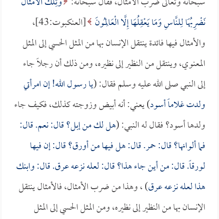
سبحانه وتعالى ضرب الأمثال، فقال سبحانه:
وَتِلْكَ الأَمْثَالُ
نَضْرِبُهَا لِلنَّاسِ وَمَا يَعْقِلُهَا إِلَّا الْعَالِمُونَ
[العنكبوت:43]،
والأمثال فيها فائدة ينتقل الإنسان بها من المثل الحسي إلى المثل
المعنوي، وينتقل من النظير إلى نظيره، ومن ذلك أن رجلاً جاء
إلى النبي صلى الله عليه وسلم فقال: (
يا رسول الله! إن امرأتي
ولدت غلاماً أسود
) يعني: أنه أبيض وزوجته كذلك، فكيف جاء
ولدها أسود؟ فقال له النبي: (
هل لك من إبل؟ قال: نعم. قال:
فما ألوانها؟ قال: حمر. قال: هل فيها من أورق؟ قال: إن فيها
لورقاً. قال: من أين جاء هذا؟ قال: لعله نزعه عرق. قال: وابنك
هذا لعله نزعه عرق
) ، وهذا من ضرب الأمثال، فالأمثال ينتقل
الإنسان بها من النظير إلى نظيره، ومن المثل الحسي إلى المثل