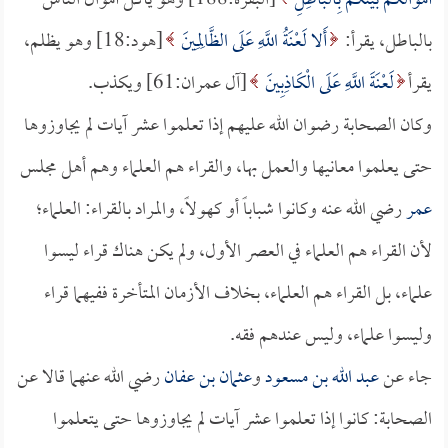
أَمْوَالَكُمْ بَيْنَكُمْ بِالْبَاطِلِ
[البقرة:188] وهو يأكل أموال الناس
بالباطل، يقرأ:
أَلا لَعْنَةُ اللَّهِ عَلَى الظَّالِمِينَ
[هود:18] وهو يظلم،
يقرأ
لَعْنَةَ اللَّهِ عَلَى الْكَاذِبِينَ
[آل عمران:61] ويكذب.
وكان الصحابة رضوان الله عليهم إذا تعلموا عشر آيات لم يجاوزوها
حتى يعلموا معانيها والعمل بها، والقراء هم العلماء وهم أهل مجلس
عمر
رضي الله عنه وكانوا شباباً أو كهولاً، والمراد بالقراء: العلماء؛
لأن القراء هم العلماء في العصر الأول، ولم يكن هناك قراء ليسوا
علماء، بل القراء هم العلماء، بخلاف الأزمان المتأخرة ففيهما قراء
وليسوا علماء، وليس عندهم فقه.
جاء عن
عبد الله بن مسعود
و
عثمان بن عفان
رضي الله عنهما قالا عن
الصحابة: كانوا إذا تعلموا عشر آيات لم يجاوزوها حتى يتعلموا