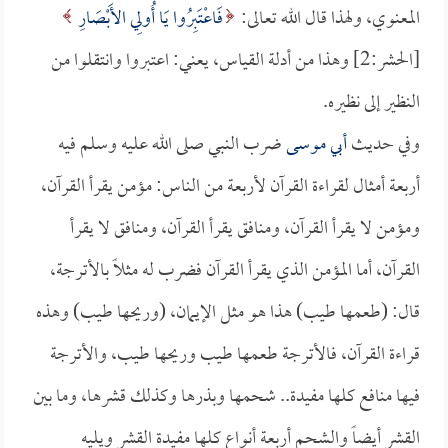
المعنوي، ولهذا قال الله تعالى:
فَاعْتَبِرُوا يَا أُولِي الأَبْصَارِ
[الحشر:2] وهذا من أدلة القياس، يعني: اعتبروا وانتقلوا من
النظير إلى نظيره.
وفي حديث
أبي موسى
ضرب النبي صلى الله عليه وسلم فيه
أربعة أمثال لقراءة القرآن لأربعة من الناس: مؤمن يقرأ القرآن،
ومؤمن لا يقرأ القرآن، ومنافق يقرأ القرآن، ومنافق لا يقرأ
القرآن، أما المؤمن الذي يقرأ القرآن فضرب له مثلاً بالأترجة،
قال: (طعمها طيب) هذا هو مثل الإيمان، (وريحها طيب) وهذه
قراءة القرآن، فالأترجة طعمها طيب وريحها طيب، والأترجة
فيها منافع كلها مفيدة.. شحمها وبذرها وكذلك قشرها، وما بين
القشر أيضاً والشحم أربعة أنواع كلها مفيدة القشر ويليه