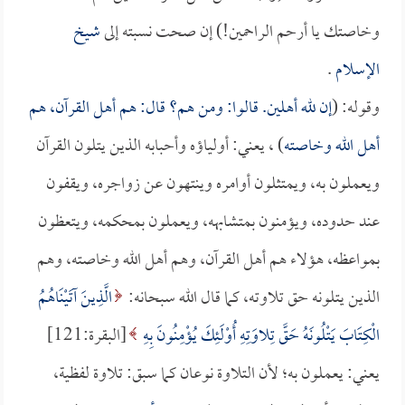
وخاصتك يا أرحم الراحمين!) إن صحت نسبته إلى
شيخ
الإسلام
.
وقوله: (
إن لله أهلين. قالوا: ومن هم؟ قال: هم أهل القرآن، هم
أهل الله وخاصته
) ، يعني: أولياؤه وأحبابه الذين يتلون القرآن
ويعملون به، ويمتثلون أوامره وينتهون عن زواجره، ويقفون
عند حدوده، ويؤمنون بمتشابهه، ويعملون بمحكمه، ويتعظون
بمواعظه، هؤلاء هم أهل القرآن، وهم أهل الله وخاصته، وهم
الذين يتلونه حق تلاوته، كما قال الله سبحانه:
الَّذِينَ آتَيْنَاهُمُ
الْكِتَابَ يَتْلُونَهُ حَقَّ تِلاوَتِهِ أُوْلَئِكَ يُؤْمِنُونَ بِهِ
[البقرة:121]
يعني: يعملون به؛ لأن التلاوة نوعان كما سبق: تلاوة لفظية،