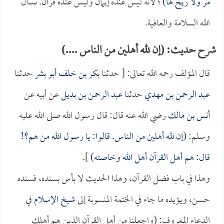
مر ولا ريح لها
) ؛ لأنه ليس عنده إيمان وليس عنده قرآن. نسأل
الله السلامة والعافية.
شرح حديث: (إن لله أهلين من الناس ....)
قال المؤلف رحمه الله تعالى: [ حدثنا
بكر بن خلف أبو بشر
حدثنا
عبد الرحمن بن مهدي
حدثنا
عبد الرحمن بن بديل
عن أبيه عن
أنس بن مالك
رضي الله عنه قال: قال رسول الله صلى الله عليه
وسلم: (
إن لله أهلين من الناس. قالوا: يا رسول الله من هم؟!
قال: هم أهل القرآن أهل الله وخاصته
) ].
وهذا في باب فضل القرآن، وهذا الحديث لا بأس بسنده، فسنده
حسن، ويؤيده ما جاء في الختمة المنسوبة إلى
شيخ الإسلام
في
الدعاء المعروف: (واجعلنا من أهل القرآن الذين هم أهلك