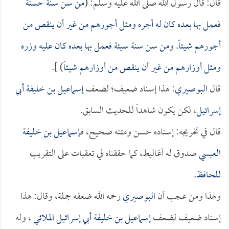
قال: قال رسول الله صلى الله عليه وسلم: (
من سن سنة حسنة
فعمل بها بعده كان له أجره ومثل أجورهم من غير أن ينقص من
أجورهم شيئاً. ومن سن سنة سيئة فعمل بها بعده كان عليه وزره
ومثل أوزارهم من غير أن ينقص من أوزارهم شيئاً
) ].
قال
البوصيري
: هذا إسناد ضعيف؛ لضعف
إسماعيل بن خليفة أبي
إسرائيل
، لكن يكون شاهداً للحديث السابق.
قال في تخريجه: إسناده حسن ومتنه صحيح، فـ
إسماعيل بن خليفة
العبسي
صدوق له أغاليط، كما حققناه في تعقبات على التقريب
للحافظ
.
ولهذا ومن عجب أن
البوصيري
رحمه الله ضعفه جملة، وقال: هذا
إسناد ضعيف لضعف
إسماعيل بن خليفة أبي إسرائيل الملائي
، وله