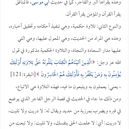
وهذه يقرأها البر والفاجر، كما في حديث
أبي موسى
، فالمنافق
يقرأ القرآن والمؤمن يقرأ القرآن.
والنوع الثاني: تلاوة حكمية، وهي تنفيذ أحكامه وتحقيق أخباره،
وهذه هي المراد من الحديث، وهي المعول عليها، وهي التي
عليها مدار السعادة والنجاة، والتلاوة الحكمية مذكورة في قول
الله عز وجل:
الَّذِينَ آتَيْنَاهُمُ الْكِتَابَ يَتْلُونَهُ حَقَّ تِلاوَتِهِ أُوْلَئِكَ
يُؤْمِنُونَ بِهِ وَمَنْ يَكْفُرْ بِهِ فَأُوْلَئِكَ هُمُ الْخَاسِرُونَ
[البقرة:121]
، يعني: يعملون به ويتبعون ما فيه، فهذه التلاوة هي الاتباع،
ومن ذلك ما جاء في الحديث في قصة الرجل الفاجر الذي يوضع
في قبره ويضرب بمرزبة من حديد ويقال له: لا دريت ولا تليت،
لا دريت: أي: لا علمت الحق بنفسك، ولا تليت: ولا تبعت من