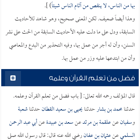
بها من الناس، لا ينقص من آثام الناس شيئاً
) ].
وهذا أيضاً ضعيف. لكن المعنى صحيح، وهو شاهد للأحاديث
السابقة، ودل على ما دلت عليه الأحاديث السابقة من الحث على نشر
السنن، وأن له أجر من عمل بها، وفيه التحذير من البدع والمعاصي
وأن من ابتدعها عليه وزر من عمل بها.
فضل من تعلم القرآن وعلمه
قال المؤلف رحمه الله تعالى: [ باب فضل من تعلم القرآن وعلمه.
حدثنا
محمد بن بشار
حدثنا
يحيى بن سعيد القطان
حدثنا
شعبة
و
سفيان
عن
علقمة بن مرثد
عن
سعد بن عبيدة
عن
أبي عبد الرحمن
السلمي
عن
عثمان بن عفان
رضي الله عنه قال: قال رسول الله صلى