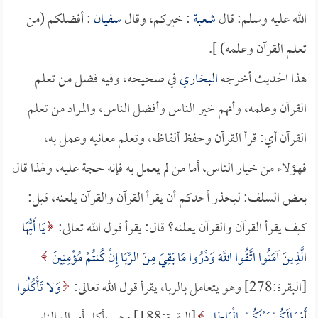
الله عليه وسلم: قال
شعبة
: خيركم، وقال
سفيان
: أفضلكم (من
تعلم القرآن وعلمه) ].
هذا الحديث أخرجه
البخاري
في صحيحه، وفيه فضل من تعلم
القرآن وعلمه، وأنهم خير الناس وأفضل الناس، والمراد من تعلم
القرآن أي: قرأ القرآن وحفظ ألفاظه، وتعلم معانيه وعمل به،
فهؤلاء من خيار الناس، أما من لم يعمل به فإنه حجة عليه، ولهذا قال
بعض السلف: ليحذر أحدكم أن يقرأ القرآن والقرآن يلعنه، قيل:
كيف يقرأ القرآن والقرآن يعلنه؟ قال: يقرأ قول الله تعالى:
يَا أَيُّهَا
الَّذِينَ آمَنُوا اتَّقُوا اللَّهَ وَذَرُوا مَا بَقِيَ مِنَ الرِّبَا إِنْ كُنتُمْ مُؤْمِنِينَ
[البقرة:278] وهو يتعامل بالربا، يقرأ قول الله تعالى:
وَلا تَأْكُلُوا