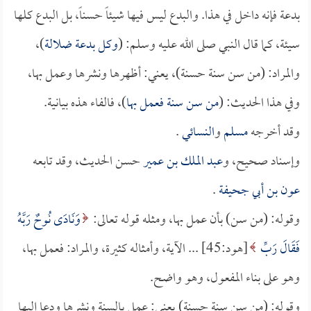
بدعة فإنه داخل في هذا. والبدع ليس فيها شيئاً حسناً، بل البدع كلها
سيئة، كما قال النبي صلى الله عليه وسلم: (
وكل بدعة ضلالة
)،
والمراد: (من سن سنة حسنة)، يعني: أظهرها ونشرها وعمل بها،
وفي هذا الحديث: (
من سن سنة فعمل بها
)، فالفاء هذه بيانية.
وقد أخرجه
مسلم
و
النسائي
.
وإسناد صحيح، و
عبد الملك بن عمير
حسن الحديث، وقد تابعه
عون بن أبي جحيفة
.
وقوله: (من سن) بأن عمل بها، ومثله قوله تعالى:
وَنَادَى نُوحٌ رَبَّهُ
فَقَالَ رَبِّ
[هود:45] ... الآية، وأمثاله كثيرة، والمراد: فعمل بها،
وهو على بناء المفعول، وهو واضح.
وقوله: (من سن سنة حسنة) يعني: عمل بالسنة ونشرها ودعا إليها