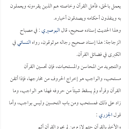
يعمل بالحق، فأهل القرآن وخاصته هم الذين يقرءونه ويعملون
به وينفذون أحكامه ويصدقون أخباره.
وهذا الحديث إسناده صحيح، قال
البوصيري
: في مصباح
الزجاجة: هذا إسناد صحيح رجاله موثوقون، رواه
النسائي
في
الكبرى في فضائل القرآن.
والتجويد من المحاسن والمستحبات، فإن تحسين القرآن
مستحب، والواجب هو إخراج الحروف من مخارجها، فإذا أتقن
القرآن وقرأه ولم يسقط شيئاً من حروفه فهذا هو الواجب، وما
زاد على ذلك فمستحب ومن باب التحسين وليس بواجب، وأما
قول
الجزري
:
والأخذ بالقرآن حتم لازم من لم يجود القرآن آثم