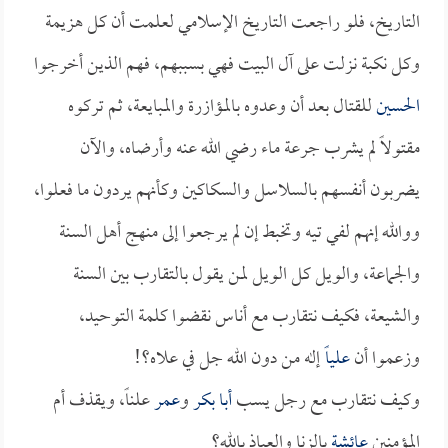
التاريخ، فلو راجعت التاريخ الإسلامي لعلمت أن كل هزيمة
وكل نكبة نزلت على آل البيت فهي بسببهم، فهم الذين أخرجوا
الحسين
للقتال بعد أن وعدوه بالمؤازرة والمبايعة، ثم تركوه
مقتولاً لم يشرب جرعة ماء رضي الله عنه وأرضاه، والآن
يضربون أنفسهم بالسلاسل والسكاكين وكأنهم يردون ما فعلوا،
ووالله إنهم لفي تيه وتخبط إن لم يرجعوا إلى منهج أهل السنة
والجماعة، والويل كل الويل لمن يقول بالتقارب بين السنة
والشيعة، فكيف نتقارب مع أناس نقضوا كلمة التوحيد،
وزعموا أن
علياً
إله من دون الله جل في علاه؟!
وكيف نتقارب مع رجل يسب
أبا بكر
و
عمر
علناً، ويقذف أم
المؤمنين
عائشة
بالزنا والعياذ بالله؟