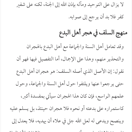
لا يزال على التوحيد ومآله بإذن الله إلى الجنة، لكنه على شفير
كفر فلا بد أن يرجع إلى صوابه.
منهج السلف في هجر أهل البدع
وقد تعامل أهل السنة والجماعة مع أهل البدع بالهجران
والتحذير منهم، وهذا على الإجمال، أما التفصيل فيها فهو أن
نقول: إن الأصل الذي أصله السلف: هو هجران أهل البدع
حتى يرجعوا عنها ويلتفوا حول أهل السنة والجماعة، وحول
علمهم الواسع، فإن كان هذا الهجران سيأتي بمفسدة أكبر،
كاستمراره على بدعته أو نحوه فلا هجران حينئذ، بل يسلم عليه
وينصح ويدعى له لعل الله جل في علاه أن يهديه، فلا يعدل إلى