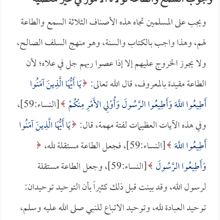
وجوب السمع والطاعة لولاة الأمور في غير معصية
ويجب على المسلمين تجاه هذه الأصناف الثلاثة السمع والطاعة
لهم، وهذا واجب بالكتاب والسنة، وهو منهج السلف الصالح،
ولا يجوز الخروج عليهم إلا إذا عصوا ربهم جل في علاه؛ لأن
الطاعة مقيدة بالمعروف، قال الله تعالى:
يَا أَيُّهَا الَّذِينَ آمَنُوا
أَطِيعُوا اللَّهَ وَأَطِيعُوا الرَّسُولَ وَأُوْلِي الأَمْرِ مِنْكُمْ
[النساء:59]،
وفي هذه الآيات العظيمات لفتة مهمة، قال:
يَا أَيُّهَا الَّذِينَ آمَنُوا
أَطِيعُوا اللَّهَ
[النساء:59]، فجعل الطاعة مستقلة لله،
وَأَطِيعُوا الرَّسُولَ
[النساء:59]، وجعل الطاعة مستقلة
لرسول الله، وقد بينت قبل ذلك كثيراً بأن التوحيد توحيدان:
توحيد العبادة لله، وتوحيد الاتباع للنبي صلى الله عليه وسلم،