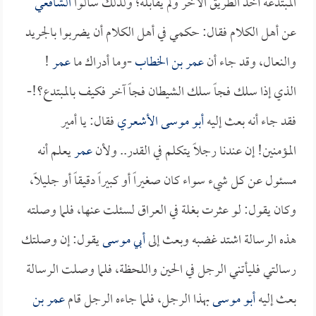
المبتدعة أخذ الطريق الآخر ولم يقابله؛ ولذلك سألوا
الشافعي
عن أهل الكلام فقال: حكمي في أهل الكلام أن يضربوا بالجريد
والنعال، وقد جاء أن
عمر بن الخطاب
-وما أدراك ما
عمر
!
الذي إذا سلك فجاً سلك الشيطان فجاً آخر فكيف بالمبتدع؟!-
فقد جاء أنه بعث إليه
أبو موسى الأشعري
فقال: يا أمير
المؤمنين! إن عندنا رجلاً يتكلم في القدر.. ولأن
عمر
يعلم أنه
مسئول عن كل شيء سواء كان صغيراً أو كبيراً دقيقاً أو جليلاً،
وكان يقول: لو عثرت بغلة في العراق لسئلت عنها، فلما وصلته
هذه الرسالة اشتد غضبه وبعث إلى
أبي موسى
يقول: إن وصلتك
رسالتي فليأتني الرجل في الحين واللحظة، فلما وصلت الرسالة
بعث إليه
أبو موسى
بهذا الرجل، فلما جاءه الرجل قام
عمر بن