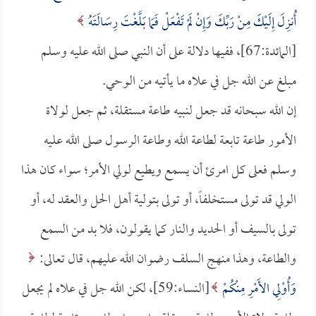
أُنزِلَ إِلَيْكَ مِنْ رَبِّكَ وَإِنْ لَمْ تَفْعَلْ فَمَا بَلَّغْتَ رِسَالَتَهُ
[المائدة:67]، ففيها دلالة على أن النبي صلى الله عليه وسلم
مبلغ عن الله جل في علاه ما يأتيه من الوحي.
إن الله سبحانه قد جعل لنبيه طاعة مستقلة، ثم جعل لولاة
الأمور طاعة تابعة لطاعة الله وطاعة الرسول صلى الله عليه
وسلم فعلى كل امرئ أن يسمع ويطيع لولي الأمر؛ سواء كان هذا
الولي قد تولى مستخلفاً، أو تولى بتولية أهل الحل والعقد له، أو
تولى بالسيف أو الحديد والنار كما يقولون، فلا بد من السمع
والطاعة، وهذا منهج السلف رضوان الله عليهم، قال تعالى:
وَأُوْلِي الأَمْرِ مِنْكُمْ
[النساء:59]، لكن الله جل في علاه لم يجعل