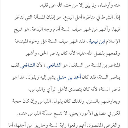
عنه وأرضاه، ولم يبق إلا من ختم الله على قلبه.
إذاً: الشرط في مناظرة أهل البدع: هو إتقان المسألة التي تناظر
فيها، وأشهر من شهر سيف السنة أمام وجه البدعة: هو شيخ
الإسلام
ابن تيمية
، فقد شهر سيف السنة على وجوه المبتدعة
وقمعهم بفضل الله عليه؛ لأنه كان يناصر الحق، وأشهر
المناصرين للسنة من السلف: هو
الشافعي
؛ لأن
الشافعي
لقب
بناصر السنة، فقد كان
أحمد بن حنبل
يشير إليه ويقول: هذا هو
ناصر السنة؛ لأنه كان يتصدى لأهل الرأي والقياس،
ويعارضهم بالسنن، ولذلك كان يقول: القياس وإن كان حجة
لكن في مضايق الأمور، يعني: لا تتسع مسألة القياس عنده.
والغرض المقصود: أنهم رفعوا راية السنة وحاربوا من أجلها، أما