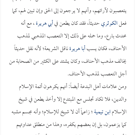
يتعصبون لآرائهم، وأنهم لا يرجعون إلى الحق وإن تبين لهم، كما
فعل
الكوثري
حديثاً، فقد كان يطعن في
أبي هريرة
، مع أنه
محدث بارع، وما حمله على ذلك إلا التعصب المذهبي لمذهب
الأحناف، فكان يسب
أبا هريرة
ناقل الشريعة؛ لأنه نقل حديثاً
يخالف مذهب الأحناف، وكان يشتد على الكثير من الصحابة من
أجل التعصب لمذهب الأحناف.
ومن علامات أهل البدعة أيضاً: أنهم يكرهون أئمة الإسلام
والدين، فلا تكاد تجلس مع المبتدع إلا وأخذ يطعن في شيخ
الإسلام
ابن تيمية
؛ زاعماً أن لا شيخ للإسلام؛ وأنه مجسم مشبه
كما يزعمون، بل إن بعضهم يكفره، وهذا من منطلق عداوتهم