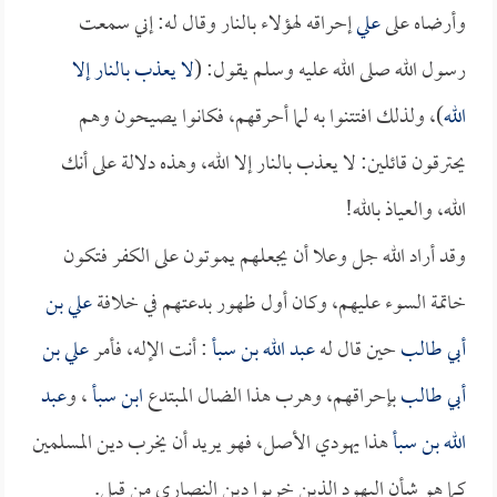
وأرضاه على
علي
إحراقه لهؤلاء بالنار وقال له: إني سمعت
رسول الله صلى الله عليه وسلم يقول: (
لا يعذب بالنار إلا
الله
)، ولذلك افتتنوا به لما أحرقهم، فكانوا يصيحون وهم
يحترقون قائلين: لا يعذب بالنار إلا الله، وهذه دلالة على أنك
الله، والعياذ بالله!
وقد أراد الله جل وعلا أن يجعلهم يموتون على الكفر فتكون
خاتمة السوء عليهم، وكان أول ظهور بدعتهم في خلافة
علي بن
أبي طالب
حين قال له
عبد الله بن سبأ
: أنت الإله، فأمر
علي بن
أبي طالب
بإحراقهم، وهرب هذا الضال المبتدع
ابن سبأ
، و
عبد
الله بن سبأ
هذا يهودي الأصل، فهو يريد أن يخرب دين المسلمين
كما هو شأن اليهود الذين خربوا دين النصارى من قبل.