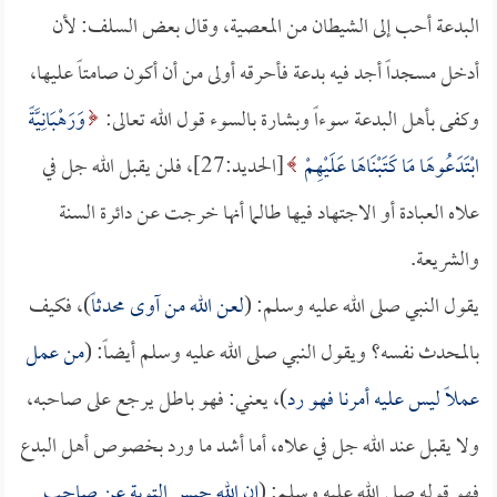
البدعة أحب إلى الشيطان من المعصية، وقال بعض السلف: لأن
أدخل مسجداً أجد فيه بدعة فأحرقه أولى من أن أكون صامتاً عليها،
وكفى بأهل البدعة سوءاً وبشارة بالسوء قول الله تعالى:
وَرَهْبَانِيَّةً
ابْتَدَعُوهَا مَا كَتَبْنَاهَا عَلَيْهِمْ
[الحديد:27]، فلن يقبل الله جل في
علاه العبادة أو الاجتهاد فيها طالما أنها خرجت عن دائرة السنة
والشريعة.
يقول النبي صلى الله عليه وسلم: (
لعن الله من آوى محدثاً
)، فكيف
بالمحدث نفسه؟ ويقول النبي صلى الله عليه وسلم أيضاً: (
من عمل
عملاً ليس عليه أمرنا فهو رد
)، يعني: فهو باطل يرجع على صاحبه،
ولا يقبل عند الله جل في علاه، أما أشد ما ورد بخصوص أهل البدع
فهو قوله صلى الله عليه وسلم: (
إن الله حبس التوبة عن صاحب