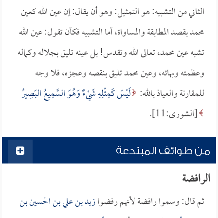
الثاني من التشبيه: هو التمثيل: وهو أن يقال: إن عين الله كعين
محمد بقصد المطابقة والمساواة، أما التشبيه فكأن تقول: عين الله
تشبه عين محمد، تعالى الله وتقدس! بل عينه تليق بجلاله وكماله
وعظمته وبهائه، وعين محمد تليق بنقصه وعجزه، فلا وجه
للمقارنة والعياذ بالله:
لَيْسَ كَمِثْلِهِ شَيْءٌ وَهُوَ السَّمِيعُ البَصِيرُ
[الشورى:11].
من طوائف المبتدعة
الرافضة
ثم قال: وسموا رافضة لأنهم رفضوا
زيد بن علي بن الحسين بن