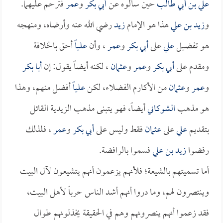
علي بن أبي طالب
حين سألوه عن
أبي بكر
و
عمر
فترحم عليهما.
و
زيد بن علي
هذا هو الإمام
زيد
رضي الله عنه وأرضاه، ومنهجه
هو تفضيل
علي
على
أبي بكر
و
عمر
، وأن
علياً
أحق بالخلافة
ومقدم على
أبي بكر
و
عمر
و
عثمان
، لكنه أيضاً يقول: إن
أبا بكر
و
عمر
و
عثمان
من الأكارم الفضلاء، لكن
علياً
أفضل منهم، وهذا
هو مذهب
الشوكاني
أيضاً، فهو يتبنى مذهب الزيدية القائل
بتقديم
علي
على
عثمان
فقط وليس على
أبي بكر
و
عمر
، فلذلك
رفضوا
زيد بن علي
فسموا بالرافضة.
أما تسميتهم بالشيعة؛ فلأنهم يزعمون أنهم يتشيعون لآل البيت
وينتصرون لهم، وما دروا أنهم أشد الناس حرباً لأهل البيت،
فقد زعموا أنهم ينصرونهم وهم في الحقيقة يخذلونهم طوال