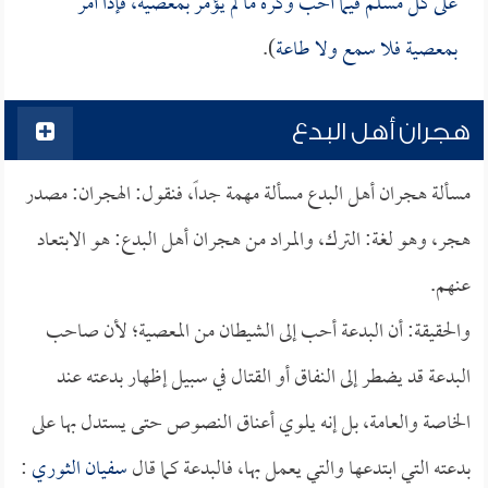
على كل مسلم فيما أحب وكره ما لم يؤمر بمعصية، فإذا أمر
بمعصية فلا سمع ولا طاعة
).
هجران أهل البدع
مسألة هجران أهل البدع مسألة مهمة جداً، فنقول: الهجران: مصدر
هجر، وهو لغة: الترك، والمراد من هجران أهل البدع: هو الابتعاد
عنهم.
والحقيقة: أن البدعة أحب إلى الشيطان من المعصية؛ لأن صاحب
البدعة قد يضطر إلى النفاق أو القتال في سبيل إظهار بدعته عند
الخاصة والعامة، بل إنه يلوي أعناق النصوص حتى يستدل بها على
بدعته التي ابتدعها والتي يعمل بها، فالبدعة كما قال
سفيان الثوري
: