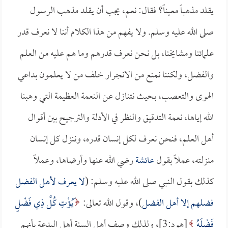
يقلد مذهباً معيناً؟ فقال: نعم، يجب أن يقلد مذهب الرسول
صلى الله عليه وسلم. ولا يفهم من هذا الكلام أننا لا نعرف قدر
علمائنا ومشايخنا، بل نحن نعرف قدرهم وما هم عليه من العلم
والفضل، ولكننا نمنع من الانجرار خلف من لا يعلمون بداعي
الهوى والتعصب، بحيث نتنازل عن النعمة العظيمة التي وهبنا
الله إياها، نعمة التدقيق والنظر في الأدلة والترجيح بين أقوال
أهل العلم، فنحن نعرف لكل إنسان قدره، وننزل كل إنسان
منزلته، عملاً بقول
عائشة
رضي الله عنها وأرضاها، وعملاً
كذلك بقول النبي صلى الله عليه وسلم: (
لا يعرف لأهل الفضل
فضلهم إلا أهل الفضل
)، وقول الله تعالى:
َيُؤْتِ كُلَّ ذِي فَضْلٍ
فَضْلَهُ
[هود:3]، ولذلك وصف أهل السنة أهل البدعة بأنهم