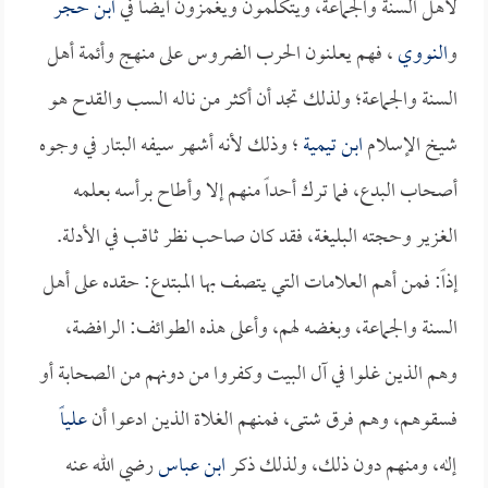
لأهل السنة والجماعة، ويتكلمون ويغمزون أيضاً في
ابن حجر
و
النووي
، فهم يعلنون الحرب الضروس على منهج وأئمة أهل
السنة والجماعة؛ ولذلك تجد أن أكثر من ناله السب والقدح هو
شيخ الإسلام
ابن تيمية
؛ وذلك لأنه أشهر سيفه البتار في وجوه
أصحاب البدع، فما ترك أحداً منهم إلا وأطاح برأسه بعلمه
الغزير وحجته البليغة، فقد كان صاحب نظر ثاقب في الأدلة.
إذاً: فمن أهم العلامات التي يتصف بها المبتدع: حقده على أهل
السنة والجماعة، وبغضه لهم، وأعلى هذه الطوائف: الرافضة،
وهم الذين غلوا في آل البيت وكفروا من دونهم من الصحابة أو
فسقوهم، وهم فرق شتى، فمنهم الغلاة الذين ادعوا أن
علياً
إله، ومنهم دون ذلك، ولذلك ذكر
ابن عباس
رضي الله عنه