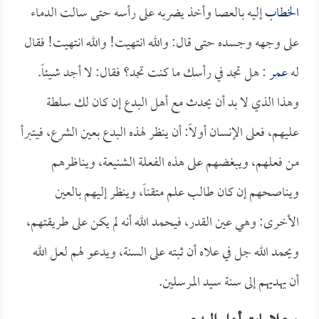
الخطاب
إليه بالعصا وأخذ يضربه على رأسه حتى سالت الدماء
على وجهه وجسده حتى قال: والله انتهيت! والله انتهيت! فقال
له
عمر
: هل تجد في رأسك ما كنت تجد؟ فقال: لا أجد شيئاً.
وهذا الذي لا بد أن يحدث مع أهل البدع إن كان لك سلطة
عليهم، فعلى الإنسان أولاً: أن ينظر لهذه البدع بعين الشرع، فيتبرأ
من فعلهم، ويبغضهم على هذه الفعلة الشنيعة، ويناظرهم
ويناصحهم إن كان طالب علم متقناً، وينظر إليهم بالعين
الأخرى: وهي عين القدر، فيحمد الله أنه لم يكن على طريقتهم،
ويحمد الله جل في علاه أن ثبته على السنة، ويدعو لهم لعل الله
أن يهديهم إلى سنة سيد المرسلين.