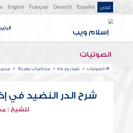
عربي
Español
Deutsch
Français
English
ia
الرئي
الصوتيات
الصوتيات
علماء ودعاة
محاضرات مفرغة
محمد 
شرح الدر النضيد في إ
للشيخ : م