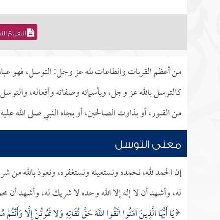
التفريغ ال
من أعظم القربات والطاعات لله عز وجل: التوسل، فهو عبادة
كالتوسل بالله عز وجل، وبأسمائه وصفاته وأفعاله، والتوسل 
من القبور، أو بذاوت الصالحين، أو بجاه النبي صلى الله علي
معنى التوسل
إن الحمد لله، نحمده ونستعينه ونستغفره، ونعوذ بالله من شر
له، وأشهد أن لا إله إلا الله وحده لا شريك له، وأشهد أن مح
يَا أَيُّهَا الَّذِينَ آمَنُوا اتَّقُوا اللَّهَ حَقَّ تُقَاتِهِ وَلا تَمُوتُنَّ إِلَّا وَأَنْتُمْ 