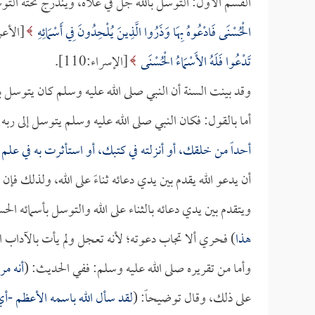
القسم الأول: التوسل بالله جل في علاه، ويندرج تحته التوسل
الْحُسْنَى فَادْعُوهُ بِهَا وَذَرُوا الَّذِينَ يُلْحِدُونَ فِي أَسْمَائِهِ
[الأعراف:180]، وق
تَدْعُوا فَلَهُ الأَسْمَاءُ الْحُسْنَى
[الإسراء:110].
وقد بينت السنة أن النبي صلى الله عليه وسلم كان يتوسل بالل
أما بالقول: فكان النبي صلى الله عليه وسلم يتوسل إلى ربه
أحداً من خلقك، أو أنزلته في كتبك، أو استأثرت به في علم
أن يدعو الله يقدم بين يدي دعائه ثناءً على الله، ولذلك فإ
ويتقدم بين يدي دعائه بالثناء على الله والتوسل بأسمائه ال
هذا
) فحري ألا تجاب دعوته؛ لأنه تعجل ولم يأت بالآداب الت
وأما من تقريره صلى الله عليه وسلم: ففي الحديث: (
أنه مر
على ذلك، وقال توضيحاً: (
لقد سأل الله باسمه الأعظم -أي