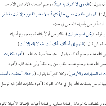
أن يقول: (
الله ربي لا أشرك به شيئاً
)، وعلم أصحابه الأفاضل الأماجد
ل: (
اللهم إني ظلمت نفسي ظلماً كثيراً، ولا يغفر الذنوب إلا أنت، فاغفر
 أيضاً توسل بأسماء الله جل في علاه.
 قوله: (
بكل اسم هو لك
)، فالتوسل أولاً بالله ثم بمجموع أسمائه.
سلم لمن قال: (
اللهم إني أسألك بأنك أنت الله لا إله إلا أنت
) .
الله عليه وسلم أنه كان يقول: -متوسلاً بصفات الله-: (
أعوذ بكلمات
لى الله عليه وسلم عندما طلب من ربه طلباً وأبى عليه قال: (أعوذ
 له السماوات والأرض
)، وكان كثيراً ما يقول: (
برحمتك أستغيث، أصلح
فيها توسل بصفات الله جل في علاه، فقوله: (أعوذ بكلمات الله) فيه توسل
ه، والمضاف لله نوعان: إضافة معاني، وإضافة أعيان، فإضافة الأعيان تكون