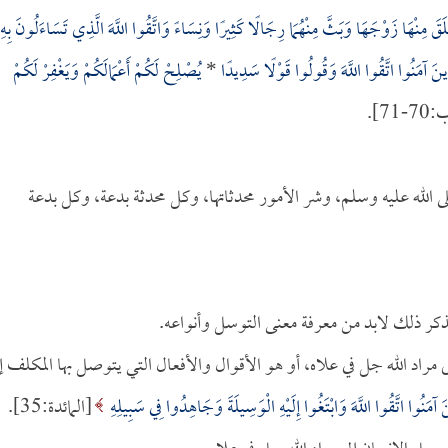
قَ مِنْهَا زَوْجَهَا وَبَثَّ مِنْهُمَا رِجَالًا كَثِيرًا وَنِسَاءً وَاتَّقُوا اللَّهَ الَّذِي تَسَاءَلُونَ بِهِ
َّذِينَ آمَنُوا اتَّقُوا اللَّهَ وَقُولُوا قَوْلًا سَدِيدًا
*
يُصْلِحْ لَكُمْ أَعْمَالَكُمْ وَيَغْفِرْ لَكُمْ
71].
لله عليه وسلم، وشر الأمور محدثاتها، وكل محدثة بدعة، وكل بدعة
ذكر ذلك لابد من معرفة معنى التوسل وأنواعه.
 مراد الله جل في علاه، أو هو الأقوال والأفعال التي يتوصل بها المكلف إ
ِينَ آمَنُوا اتَّقُوا اللَّهَ وَابْتَغُوا إِلَيْهِ الْوَسِيلَةَ وَجَاهِدُوا فِي سَبِيلِهِ
[المائدة:35].