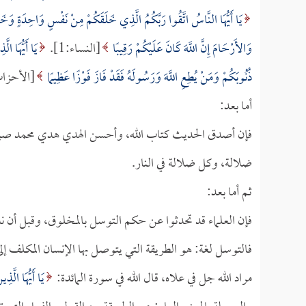
يَا أَيُّهَا النَّاسُ اتَّقُوا رَبَّكُمُ الَّذِي خَلَقَكُمْ مِنْ نَفْسٍ وَاحِدَةٍ وَخَلَ
وَالأَرْحَامَ إِنَّ اللَّهَ كَانَ عَلَيْكُمْ رَقِيبًا
[النساء:1].
يَا أَيُّهَا ال
ذُنُوبَكُمْ وَمَنْ يُطِعِ اللَّهَ وَرَسُولَهُ فَقَدْ فَازَ فَوْزًا عَظِيمًا
[الأحزاب:70-
أما بعد:
فإن أصدق الحديث كتاب الله، وأحسن الهدي هدي محمد صلى ا
ضلالة، وكل ضلالة في النار.
ثم أما بعد:
فإن العلماء قد تحدثوا عن حكم التوسل بالمخلوق، وقبل أن ن
فالتوسل لغة: هو الطريقة التي يتوصل بها الإنسان المكلف إلى
مراد الله جل في علاه، قال الله في سورة المائدة:
يَا أَيُّهَا الَّذ