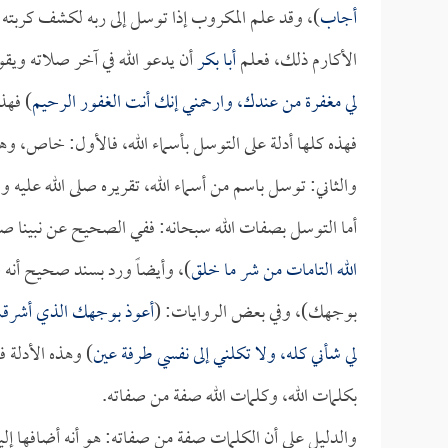
أجاب
)، وقد علم المكروب إذا توسل إلى ربه لكشف كربته 
الأكارم ذلك، فعلم
أبا بكر
أن يدعو الله في آخر صلاته ويقو
لي مغفرة من عندك، وارحمني إنك أنت الغفور الرحيم
) فهذا
فهذه كلها أدلة على التوسل بأسماء الله، فالأول: خاص، وهو
والثاني: توسل باسم من أسماء الله، تقريره صلى الله عليه و
أما التوسل بصفات الله سبحانه: ففي الصحيح عن نبينا صلى 
الله التامات من شر ما خلق
)، وأيضاً ورد بسند صحيح أنه ص
بوجهك)، وفي بعض الروايات: (
أعوذ بوجهك الذي أشرقت
لي شأني كله، ولا تكلني إلى نفسي طرفة عين
) وهذه الأدلة 
بكلمات الله، وكلمات الله صفة من صفاته.
والدليل على أن الكلمات صفة من صفاته: هو أنه أضافها إلي