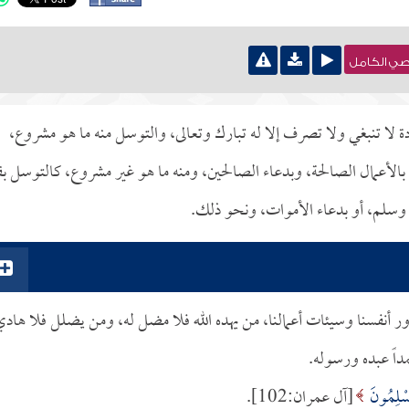
نصي الكامل
 لا تنبغي ولا تصرف إلا له تبارك وتعالى، والتوسل منه ما هو مشروع،
بالأعمال الصالحة، وبدعاء الصالحين، ومنه ما هو غير مشروع، كالتوسل بق
ه وسلم، أو بدعاء الأموات، ونحو ذلك.
ور أنفسنا وسيئات أعمالنا، من يهده الله فلا مضل له، ومن يضلل فلا هاد
مداً عبده ورسوله.
مُسْلِمُونَ
[آل عمران:102].