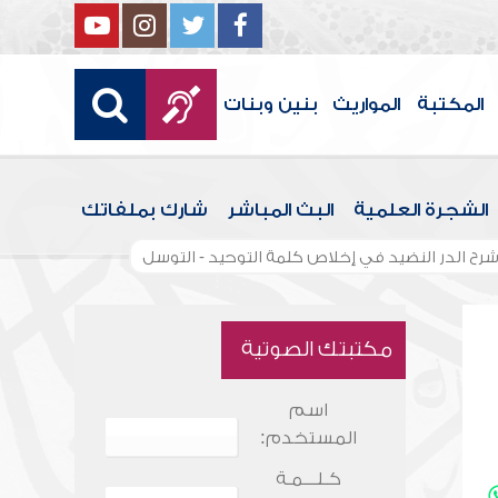
المكتبة
المواريث
بنين وبنات
الشجرة العلمية
البث المباشر
شارك بملفاتك
رح الدر النضيد في إخلاص كلمة التوحيد - التوسل
مكتبتك الصوتية
اسم
المستخدم:
كـلـــمـة