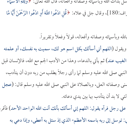
 بذات الله وبأسمائه وصفاته وأفعاله، قال الله تعالى:
وَلِلَّهِ الأَسْمَاءُ
ال جل في علاه:
قُلِ ادْعُوا اللَّهَ أَوِ ادْعُوا الرَّحْمَنَ أَيًّا مَّا
ه وبأسمائه وصفاته وأفعاله، قولاً وفعلاً وتقريراً.
 ويقول (
اللهم أني أسألك بكل اسم هو لك، سميت به نفسك، أو علمته
 الغيب عند
) ثم يأتي بالدعاء، وهذا من الأدب الجم مع الله، فالإنسان قبل
ن النبي صلى الله عليه وسلم لما رأى رجلاً يطلب من ربه دون أن يتأدب،
حسنى وصفاته العلى، وبالصلاة على النبي صلى الله عليه وسلم قال: (
عجل
ي لا بد أن يتأدب بها بين يدي دعائه.
 على رجل فرآه يقول: اللهم إني أسألك بأنك أنت الله الواحد الأحد
) فأقره
: توسل إلى ربه باسمه الأعظم- الذي إذ سئل به أعطى، وإذا دعي به