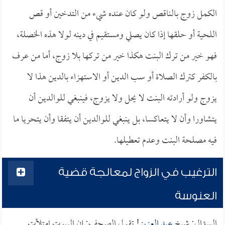
الكمل زوج بالناقص ولو كان عنده شيء من التدخين أو قص
اللحية أو حلقها إذا كان يصلي ومستقيم في دينه لولا هذه الخصلة،
فهو خير من ترك البنت هكذا خير من تركها بلا زوج، أما من عرف
بالكفر كترك الصلاة أو سب الدين أو الاستهزاء بالدين هذا لا
يزوج ولو أرادته البنت لا يحل ولا يزوج، فينبغي للوالدين أن
يتشاورا وأن لا يتعاكسا، بل ينبغي للوالدين أن يتفقا وأن يتحريا ما
فيه مصلحة البنت وعدم تعطيلها.
الترغيب في الزواج لمعالجة قضية
العنوسة
السؤال: شيخ
عبد العزيز
! تقول الصحف: إن البيوت امتلأت