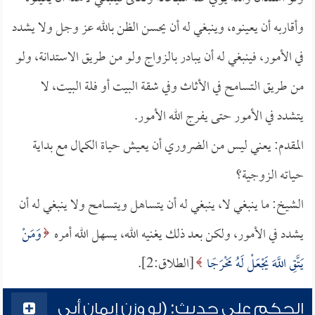
وأقاربه أن يعينوه، وينبغي له أن يحسن الظن بالله عز وجل ولا يشدد
في الأمور، فينبغي له أن يبادر بالزواج ولو من طريق الاستدانة، ولو
من طريق التسامح في الأثاث وفي شقة البيت أو فلة البيت، لا
يتشدد في الأمور حتى يفرج الله الأمور.
المقدم: يعني ليس من الضروري أن يعيش حياة الكمال مع بداية
حياته الزوجية؟
الشيخ: ما ينبغي لا، ينبغي له أن يتساهل ويتسامح ولا ينبغي له أن
يشدد في الأمور، ولكن بعد ذلك يغنيه الله، يسهل الله أمره
وَمَنْ
يَتَّقِ اللَّهَ يَجْعَلْ لَهُ مَخْرَجًا
[الطلاق:2].
الحكم على حديث: (لو وزن إيمان أبي