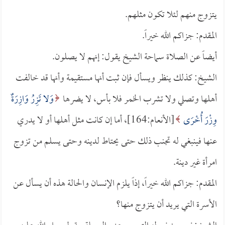
يتزوج منهم لئلا تكون مثلهم.
المقدم: جزاكم الله خيراً.
أيضاً عن الصلاة سماحة الشيخ يقول: إنهم لا يصلون.
الشيخ: كذلك ينظر ويسأل فإن ثبت أنها مستقيمة وأنها قد خالفت
أهلها وتصلي ولا تشرب الخمر فلا بأس، لا يضرها
وَلا تَزِرُ وَازِرَةٌ
وِزْرَ أُخْرَى
[الأنعام:164]، أما إن كانت مثل أهلها أو لا يدري
عنها فينبغي له تجنب ذلك حتى يحتاط لدينه وحتى يسلم من تزوج
امرأة غير دينة.
المقدم: جزاكم الله خيراً، إذاً يلزم الإنسان والحالة هذه أن يسأل عن
الأسرة التي يريد أن يتزوج منها؟