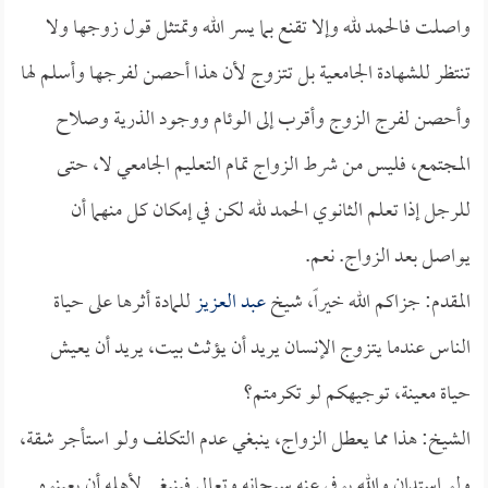
واصلت فالحمد لله وإلا تقنع بما يسر الله وتمتثل قول زوجها ولا
تنتظر للشهادة الجامعية بل تتزوج لأن هذا أحصن لفرجها وأسلم لها
وأحصن لفرج الزوج وأقرب إلى الوئام ووجود الذرية وصلاح
المجتمع، فليس من شرط الزواج تمام التعليم الجامعي لا، حتى
للرجل إذا تعلم الثانوي الحمد لله لكن في إمكان كل منهما أن
يواصل بعد الزواج. نعم.
المقدم: جزاكم الله خيراً، شيخ
عبد العزيز
للمادة أثرها على حياة
الناس عندما يتزوج الإنسان يريد أن يؤثث بيت، يريد أن يعيش
حياة معينة، توجيهكم لو تكرمتم؟
الشيخ: هذا مما يعطل الزواج، ينبغي عدم التكلف ولو استأجر شقة،
ولو استدان والله يوفي عنه سبحانه وتعالى فينبغي لأهله أن يعينوه