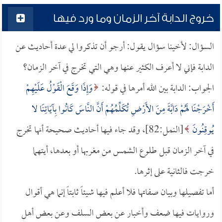
خروج الدابة آخر الزمان وما ورد فيها
السؤال: لأخينا سؤال يقول: أرجو أن تذكروا لي عدة أحاديث عن
الدابة فإني لا أعرف الكثير عنها وهي التي تخرج في آخر الزمان؟
الجواب: الدابة بين الله أمرها في قوله:
وَإِذَا وَقَعَ الْقَوْلُ عَلَيْهِمْ
أَخْرَجْنَا لَهُمْ دَابَّةً مِنَ الأَرْضِ تُكَلِّمُهُمْ أَنَّ النَّاسَ كَانُوا بِآيَاتِنَا لا
يُوقِنُونَ
[النمل:82]، وقد جاء فيها أحاديث صحيحة أنها تخرج
في آخر الزمان قبل طلوع الشمس من مغربها أو بعدها، أيتهما
خرجت فالثانية على إثرها.
أما تفصيلها وبيان صفاتها فلا أعلم فيها شيئاً ثابتاً إنما هي أقوال
وروايات فيها ضعف وأخبار عن بعض السلف وعن بعض أهل