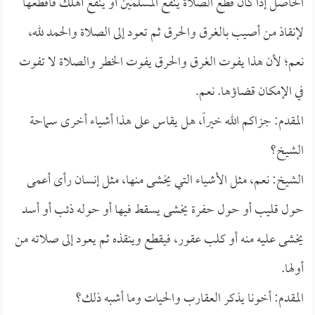
الحاصل إذا كان قطع الصلاة ينفع المسلمين أو ينفع أهلك فاقطعها
لإنقاذ من أصيب بالغرق والحرق ثم تعود إلى الصلاة والحمد لله،
نعم؛ لأن هذا يفوت الغرق والحرق يفوت الخطر والصلاة لا تفوت
في الإمكان قضاؤها. نعم.
المقدم: جزاكم الله خيراً، هل يقاس على هذا أشياء أخرى سماحة
الشيخ؟
الشيخ: نعم، مثل الأشياء التي يخشى منها، مثل إنسان رأى أعمى
حول قليب أو حول حفرة يخشى يسقط فيها أو حوله ذئب أو أسد
يخشى عليه منه أو كلب عقور، فيقطع وينقذه ثم يعود إلى صلاته من
أولها.
المقدم: أخونا يذكر العقارب والحيات وما أشبه ذلك؟