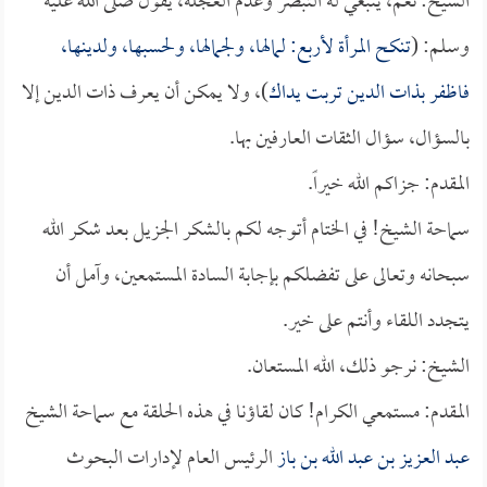
الشيخ: نعم، ينبغي له التبصر وعدم العجلة، يقول صلى الله عليه
وسلم: (
تنكح المرأة لأربع: لمالها، ولجمالها، ولحسبها، ولدينها،
فاظفر بذات الدين تربت يداك
)، ولا يمكن أن يعرف ذات الدين إلا
بالسؤال، سؤال الثقات العارفين بها.
المقدم: جزاكم الله خيراً.
سماحة الشيخ! في الختام أتوجه لكم بالشكر الجزيل بعد شكر الله
سبحانه وتعالى على تفضلكم بإجابة السادة المستمعين، وآمل أن
يتجدد اللقاء وأنتم على خير.
الشيخ: نرجو ذلك، الله المستعان.
المقدم: مستمعي الكرام! كان لقاؤنا في هذه الحلقة مع سماحة الشيخ
عبد العزيز بن عبد الله بن باز
الرئيس العام لإدارات البحوث