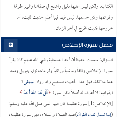
الكتاب، ولكن ليس عليها دليل واضح في صفاتها وتمييز طولها
وقوائمها وكبر جسمها، ليس فيها فيما أعلم حديث ثابت، أما
خروجها فثابت تخرج في آخر الزمان.
فضل سورة الإخلاص
السؤال: سمعت حديثاً أن أحد الصحابة رضي الله عنهم كان يقرأ
سورة الإخلاص واقفاً وماشياً وراكباً ولما مات نزل جبريل ومعه
عدة ملائكة، فهل هذا الحديث صحيح وقد رواه
البيهقي
؟
الجواب: لا أعرف له أصلاً لكن سورة
قُلْ هُوَ اللَّهُ أَحَدٌ
[الإخلاص:1] سورة عظيمة قال فيها النبي صلى الله عليه وسلم:
(
إنها تعدل ثلث القرآن
)عليه الصلاة والسلام، فهي سورة عظيمة،