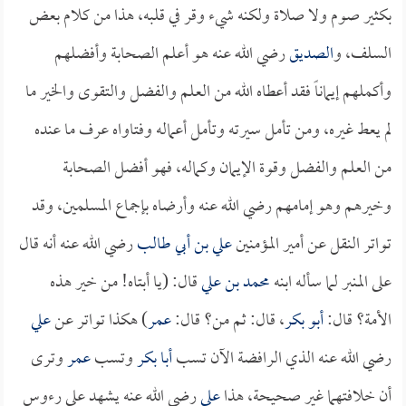
بكثير صوم ولا صلاة ولكنه شيء وقر في قلبه، هذا من كلام بعض
السلف، و
الصديق
رضي الله عنه هو أعلم الصحابة وأفضلهم
وأكملهم إيماناً فقد أعطاه الله من العلم والفضل والتقوى والخير ما
لم يعط غيره، ومن تأمل سيرته وتأمل أعماله وفتاواه عرف ما عنده
من العلم والفضل وقوة الإيمان وكماله، فهو أفضل الصحابة
وخيرهم وهو إمامهم رضي الله عنه وأرضاه بإجماع المسلمين، وقد
تواتر النقل عن أمير المؤمنين
علي بن أبي طالب
رضي الله عنه أنه قال
على المنبر لما سأله ابنه
محمد بن علي
قال: (يا أبتاه! من خير هذه
الأمة؟ قال:
أبو بكر
، قال: ثم من؟ قال:
عمر
) هكذا تواتر عن
علي
رضي الله عنه الذي الرافضة الآن تسب
أبا بكر
وتسب
عمر
وترى
أن خلافتهما غير صحيحة، هذا
علي
رضي الله عنه يشهد على رءوس