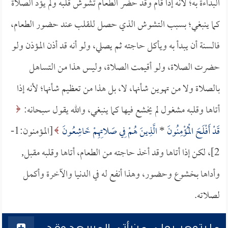
البداءة به؛ لأنه إذا قام وقد حضر الطعام تشوش قلبه ولم يؤد الصلاة
كما ينبغي؛ بسبب التشوش الذي حصل للقلب عند حضور الطعام،
فالسنة أن يبدأ به ويأكل حاجته ثم يصلي، ولو أنه قد أذن المؤذن ولو
حضرت الصلاة، ولو أقيمت الصلاة، وليس هذا من التساهل
بالصلاة ولا من تهوين شأنها، لا، بل هذا من تعظيم شأنها؛ لأنه إذا
أتاها وقلبه مشغول لم يخشع فيها كما ينبغي، والله يقول سبحانه:
قَدْ أَفْلَحَ الْمُؤْمِنُونَ
*
الَّذِينَ هُمْ فِي صَلاتِهِمْ خَاشِعُونَ
[المؤمنون:1-
2]، لكن إذا أتاها وقد أخذ حاجته من الطعام، أتاها وقلبه مقبل,
وأداها بخشوع وحضور، وهذا أنفع له في الدنيا والآخرة وأكمل
لصلاته.