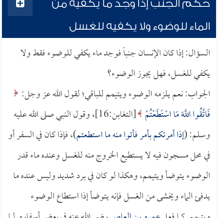
حكم الجنب إذا وجد ما يكفيه من
الماء للوضوء ولا يكفيه للغسل
السؤال: إذا كان الإنسان جنباً فوجد ماء يكفي للوضوء فقط ولا
يكفي للغسل، فهل يجوز الوضوء؟
الجواب: نعم يلزمه الوضوء ويتيمم للباقي؛ لقول الله عز وجل:
فَاتَّقُوا اللَّهَ مَا اسْتَطَعْتُمْ
[التغابن:16]، وقول النبي صلى الله عليه
وسلم: (
إذا أمرتكم بأمر فأتوا منه ما استطعتم
)، فإذا كان في السفر أو
في محل مسجون فيه لا يستطيع الخروج منه للغسل وعنده ماء قدر
الوضوء يتوضأ ويتيمم، وهكذا لو كان في برد شديد وليس عنده ما
يدفئ الماء ويخشى من الغسل فإنه يتوضأ إذا استطاع الوضوء
ويتيمم, كما فعل
عمرو بن العاص
رضي الله عنه في بعض أسفاره, لما