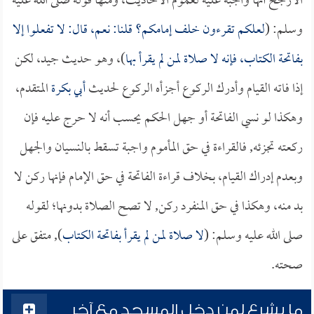
الأرجح أنها واجبة عليه لعموم الأحاديث، ومنها قوله صلى الله عليه
وسلم: (
لعلكم تقرءون خلف إمامكم؟ قلنا: نعم، قال: لا تفعلوا إلا
بفاتحة الكتاب، فإنه لا صلاة لمن لم يقرأ بها
)، وهو حديث جيد، لكن
إذا فاته القيام وأدرك الركوع أجزأه الركوع لحديث
أبي بكرة
المتقدم،
وهكذا لو نسي الفاتحة أو جهل الحكم يحسب أنه لا حرج عليه فإن
ركعته تجزئه, فالقراءة في حق المأموم واجبة تسقط بالنسيان والجهل
وبعدم إدراك القيام، بخلاف قراءة الفاتحة في حق الإمام فإنها ركن لا
بد منه، وهكذا في حق المنفرد ركن, لا تصح الصلاة بدونها؛ لقوله
صلى الله عليه وسلم: (
لا صلاة لمن لم يقرأ بفاتحة الكتاب
), متفق على
صحته.
ما يشرع لمن دخل المسجد مع آخر