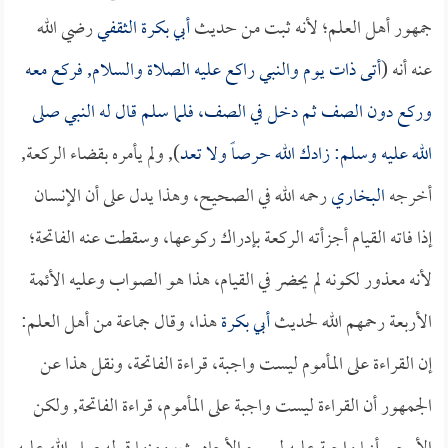
جمهور أهل العلم؛ لأنه ثبت من حديث
أبي بكرة الثقفي
رضي الله
عنه أنه (
أتى ذات يوم والنبي راكع عليه الصلاة والسلام, فركع معه
وركع دون الصف ثم دخل في الصف، فلما سلم قال له النبي صلى
الله عليه وسلم: زادك الله حرصاً ولا تعد
), ولم يأمره بقضاء الركعة,
أخرجه
البخاري
رحمه الله في الصحيح، وهذا يدل على أن الإنسان
إذا فاته القيام أجزأته الركعة بإدراك ركوعها، وسقطت عنه الفاتحة؛
لأنه معذور لكونه لم يحضر في القيام، هذا هو الصواب وعليه الأئمة
الأربعة رحمهم الله لحديث
أبي بكرة
هذا، وقال جماعة من أهل العلم:
إن القراءة على المأموم ليست واجبة، قراءة الفاتحة، ونقل هذا عن
الجمهور أن القراءة ليست واجبة على المأموم، قراءة الفاتحة, ولكن