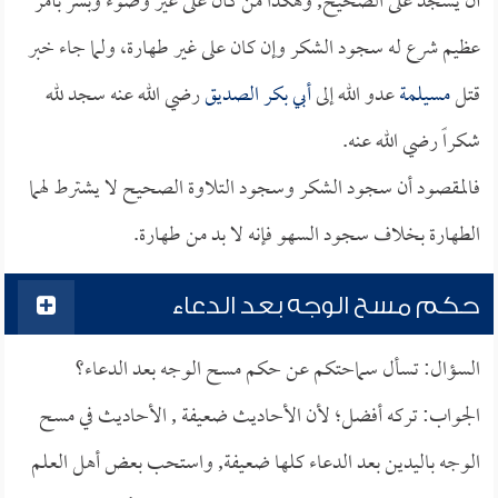
أن يسجد على الصحيح, وهكذا من كان على غير وضوء وبشر بأمر
عظيم شرع له سجود الشكر وإن كان على غير طهارة، ولما جاء خبر
قتل
مسيلمة
عدو الله إلى
أبي بكر الصديق
رضي الله عنه سجد لله
شكراً رضي الله عنه.
فالمقصود أن سجود الشكر وسجود التلاوة الصحيح لا يشترط لهما
الطهارة بخلاف سجود السهو فإنه لا بد من طهارة.
حكم مسح الوجه بعد الدعاء
السؤال: تسأل سماحتكم عن حكم مسح الوجه بعد الدعاء؟
الجواب: تركه أفضل؛ لأن الأحاديث ضعيفة , الأحاديث في مسح
الوجه باليدين بعد الدعاء كلها ضعيفة, واستحب بعض أهل العلم