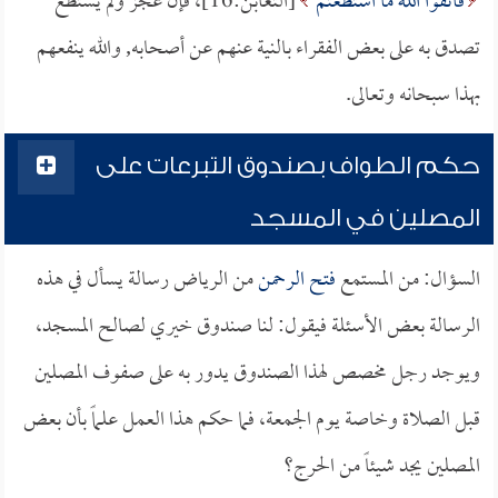
فَاتَّقُوا اللَّهَ مَا اسْتَطَعْتُمْ
[التغابن:16]، فإن عجز ولم يستطع
تصدق به على بعض الفقراء بالنية عنهم عن أصحابه, والله ينفعهم
بهذا سبحانه وتعالى.
حكم الطواف بصندوق التبرعات على
المصلين في المسجد
السؤال: من المستمع
فتح الرحمن
من الرياض رسالة يسأل في هذه
الرسالة بعض الأسئلة فيقول: لنا صندوق خيري لصالح المسجد،
ويوجد رجل مخصص لهذا الصندوق يدور به على صفوف المصلين
قبل الصلاة وخاصة يوم الجمعة، فما حكم هذا العمل علماً بأن بعض
المصلين يجد شيئاً من الحرج؟