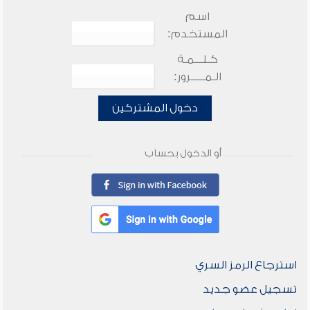
اسم
المستخدم:
كـلـــمـة
الـمـــــرور:
دخول المشتركين
أو الدخول بحساب
استرجاع الرمز السري
تسجيل عضو جديد