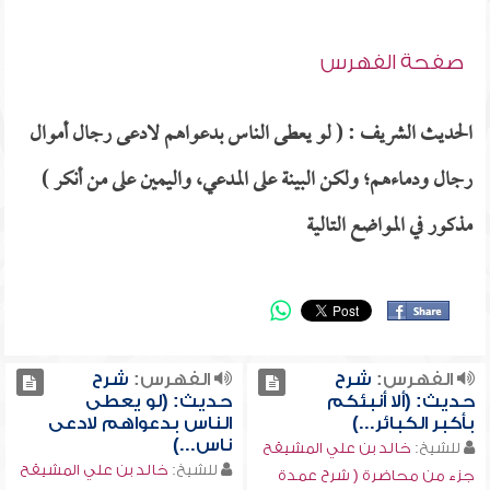
صفحة الفهرس
الحديث الشريف : ( لو يعطى الناس بدعواهم لادعى رجال أموال
رجال ودماءهم؛ ولكن البينة على المدعي، واليمين على من أنكر )
مذكور في المواضع التالية
الفهرس:
شرح
الفهرس:
شرح
حديث: (ألا أنبئكم
حديث: (لو يعطى
بأكبر الكبائر...)
الناس بدعواهم لادعى
ناس...)
للشيخ:
خالد بن علي المشيقح
للشيخ:
خالد بن علي المشيقح
جزء من محاضرة ( شرح عمدة