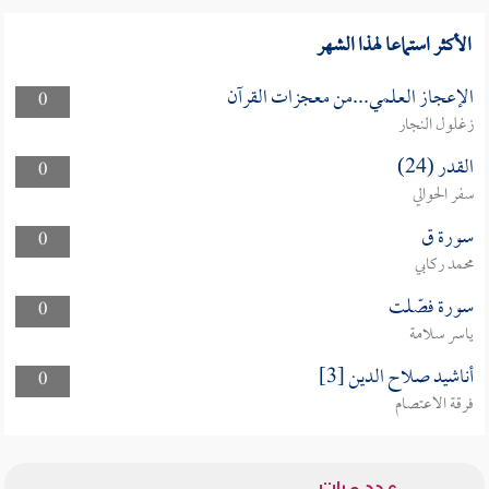
الأكثر استماعا لهذا الشهر
الإعجاز العلمي...من معجزات القرآن
0
زغلول النجار
القدر (24)
0
سفر الحوالي
سورة ق
0
محمد ركابي
سورة فصّلت
0
ياسر سلامة
أناشيد صلاح الدين [3]
0
فرقة الاعتصام
عدد مرات