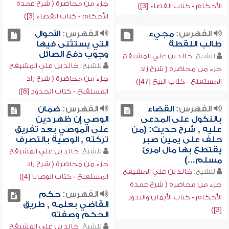
جزء من محاضرة ( شرح عمدة
الأحكام - كتاب القضاء [3])
الأحكام - كتاب القضاء [3])
الفهرس:
مجيء
الفهرس:
الأحوال
طالب اللقطة
التي يستثنى فيها
وجوب دفع الصائل
للشيخ:
خالد بن علي المشيقح
للشيخ:
خالد بن علي المشيقح
جزء من محاضرة ( شرح زاد
جزء من محاضرة ( شرح زاد
المستقنع - كتاب البيع [47])
المستقنع - كتاب الحدود [8])
الفهرس:
القضاء
الفهرس:
ضمان
بالنكول على المدعى
الوصي إن ظهر دين
عليه , شرح حديث: (من
على الموصي بعد تفريق
حلف على يمين صبر
تركته , الوصية بالتصرف
يقتطع بها مال امرئ
للشيخ:
خالد بن علي المشيقح
مسلم...)
جزء من محاضرة ( شرح زاد
للشيخ:
خالد بن علي المشيقح
المستقنع - كتاب الوصايا [4])
جزء من محاضرة ( شرح عمدة
الفهرس:
حكم
الأحكام - كتاب الأيمان والنذور
القاضي بعلمه , طريق
[3])
الحكم وصفته
للشيخ:
خالد بن علي المشيقح