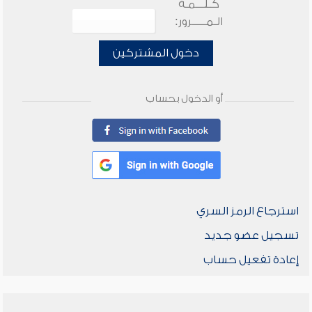
كـلـــمـة
الـمـــــرور:
دخول المشتركين
أو الدخول بحساب
استرجاع الرمز السري
تسجيل عضو جديد
إعادة تفعيل حساب