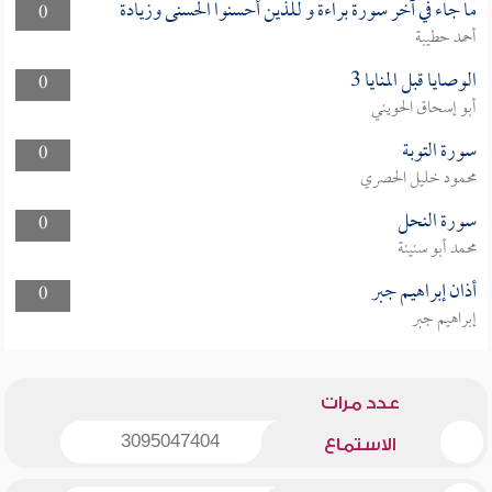
ما جاء في آخر سورة براءة و للذين أحسنوا الحسنى وزيادة
0
أحمد حطيبة
الوصايا قبل المنايا 3
0
أبو إسحاق الحويني
سورة التوبة
0
محمود خليل الحصري
سورة النحل
0
محمد أبو سنينة
أذان إبراهيم جبر
0
إبراهيم جبر
عدد مرات
3095047404
الاستماع