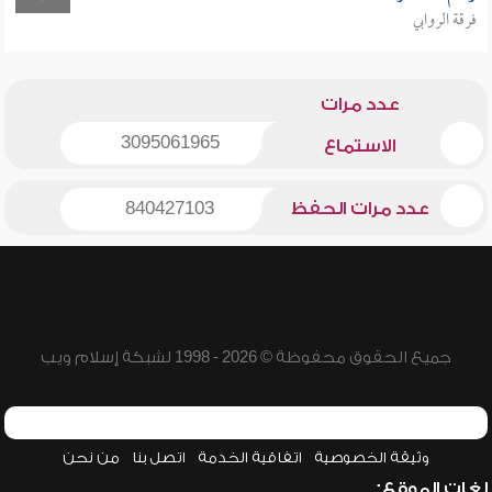
فرقة الروابي
عدد مرات
3095061965
الاستماع
عدد مرات الحفظ
840427103
جميع الحقوق محفوظة © 2026 - 1998 لشبكة إسلام ويب
وثيقة الخصوصية
اتفاقية الخدمة
اتصل بنا
من نحن
لغات الموقع: