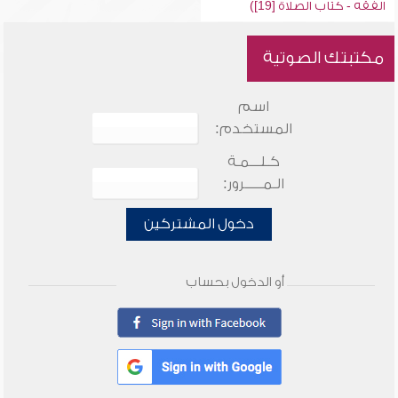
الفقه - كتاب الصلاة [19])
مكتبتك الصوتية
اسم
المستخدم:
كـلـــمـة
الـمـــــرور:
دخول المشتركين
أو الدخول بحساب