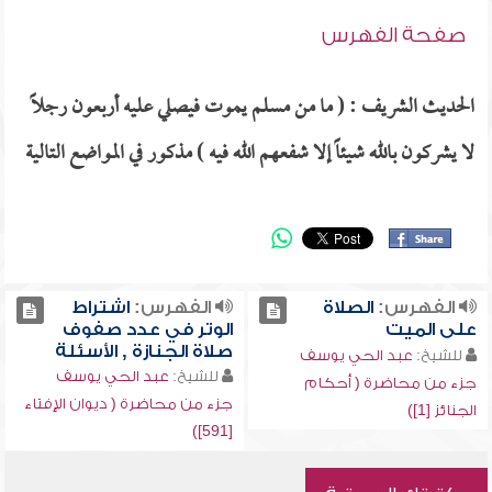
صفحة الفهرس
الحديث الشريف : ( ما من مسلم يموت فيصلي عليه أربعون رجلاً
لا يشركون بالله شيئاً إلا شفعهم الله فيه ) مذكور في المواضع التالية
الفهرس:
الصلاة
الفهرس:
اشتراط
على الميت
الوتر في عدد صفوف
صلاة الجنازة , الأسئلة
للشيخ:
عبد الحي يوسف
للشيخ:
عبد الحي يوسف
جزء من محاضرة ( أحكام
جزء من محاضرة ( ديوان الإفتاء
الجنائز [1])
[591])