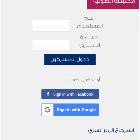
مكتبتك الصوتية
اسم
المستخدم:
كـلـــمـة
الـمـــــرور:
دخول المشتركين
أو الدخول بحساب
استرجاع الرمز السري