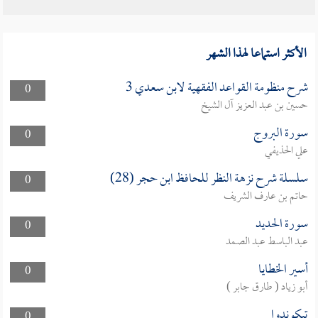
الأكثر استماعا لهذا الشهر
شرح منظومة القواعد الفقهية لابن سعدي 3
0
حسين بن عبد العزيز آل الشيخ
سورة البروج
0
علي الحذيفي
سلسلة شرح نزهة النظر للحافظ ابن حجر (28)
0
حاتم بن عارف الشريف
سورة الحديد
0
عبد الباسط عبد الصمد
أسير الخطايا
0
أبو زياد ( طارق جابر )
تيكوندوا
0