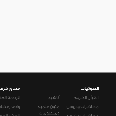
الصوتيات
محاور فرع
القرآن الكريم
أناشيد
الرحمة المه
محاضرات ودروس
متون علمية
واحة رمضان
ومنظومات
محاضرات مفرغة
الحج و العم