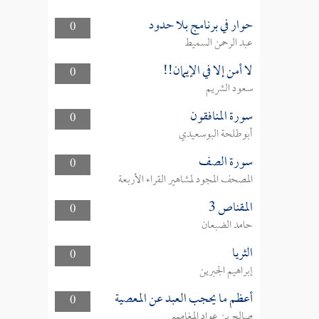
حوار في برنامج بلا حدود
0
عبد الرحمن السميط
لا أمن إلا في الإيمان!!
0
سعود الشريم
سورة المنافقون
0
أبوطلحة البوسعيدي
سورة الصف
0
المصحف المجود لمشاهير القراء الأربعة
المقناص 3
0
حامد الضبعان
الثريا
0
إبراهيم الجبرين
أعظم ما يحجب العبد عن المعصية
0
صالح بن عواد المغامسي