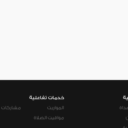
ية
خدمات تفاعلية
داة
المواريث
مشاركات ال
مواقيت الصلاة
رة