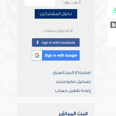
الـمـــــرور:
دخول المشتركين
أو الدخول بحساب
استرجاع الرمز السري
تسجيل عضو جديد
إعادة تفعيل حساب
البث المباشر