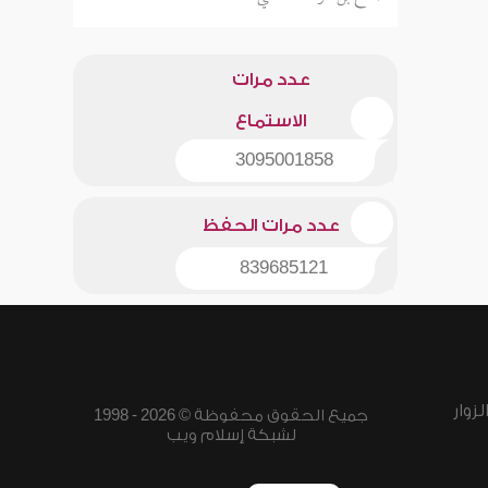
عدد مرات
الاستماع
3095001858
عدد مرات الحفظ
839685121
زوار
جميع الحقوق محفوظة © 2026 - 1998
لشبكة إسلام ويب