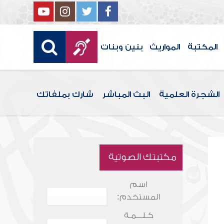
المكتبة
المواريث
بنين وبنات
الشجرة العلمية
البث المباشر
شارك بملفاتك
مكتبتك الصوتية
اسم
المستخدم:
كـلـــمـة