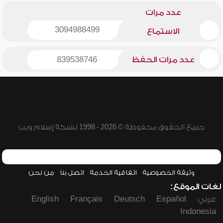
عدد مرات
3094988499
الاستماع
عدد مرات الحفظ
839538746
جميع الحقوق محفوظة © 2026 - 1998 لشبكة إسلام ويب
وثيقة الخصوصية
اتفاقية الخدمة
اتصل بنا
من نحن
لغات الموقع:
عربي
Español
Deutsch
Français
English
Indonesia