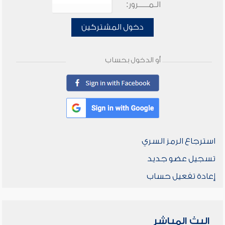
الـمـــــرور:
دخول المشتركين
أو الدخول بحساب
استرجاع الرمز السري
تسجيل عضو جديد
إعادة تفعيل حساب
البث المباشر