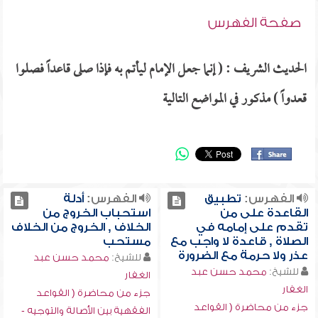
صفحة الفهرس
الحديث الشريف : ( إنما جعل الإمام ليأتم به فإذا صلى قاعداً فصلوا
قعدواً ) مذكور في المواضع التالية
الفهرس:
تطبيق
الفهرس:
أدلة
القاعدة على من
استحباب الخروج من
تقدم على إمامه في
الخلاف , الخروج من الخلاف
الصلاة , قاعدة لا واجب مع
مستحب
عذر ولا حرمة مع الضرورة
للشيخ:
محمد حسن عبد
للشيخ:
محمد حسن عبد
الغفار
الغفار
جزء من محاضرة ( القواعد
جزء من محاضرة ( القواعد
الفقهية بين الأصالة والتوجيه -