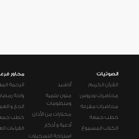
الصوتيات
محاور فرع
القرآن الكريم
أناشيد
الرحمة المه
محاضرات ودروس
متون علمية
واحة رمضان
ومنظومات
محاضرات مفرغة
الحج و العم
مختارات من الأذان
خطب جمعة
خطب جمع
أدعية و أذكار
الكتاب المسموع
القراءات ال
استراحة التسجيلات