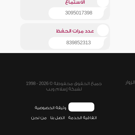
الاستماع
3095017398
عدد مرات الحفظ
839852313
زوار
جميع الحقوق محفوظة © 2026 - 1998
لشبكة إسلام ويب
وثيقة الخصوصية
اتفاقية الخدمة
اتصل بنا
من نحن