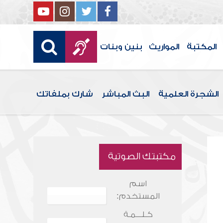
المكتبة
المواريث
بنين وبنات
الشجرة العلمية
البث المباشر
شارك بملفاتك
مكتبتك الصوتية
اسم
المستخدم:
كـلـــمـة