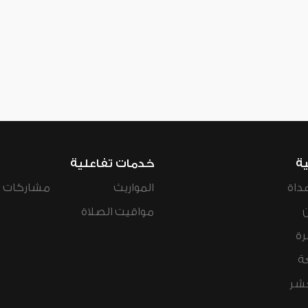
ية
خدمات تفاعلية
داة
المواريث
مشاركات ال
مواقيت الصلاة
رة
ة
عشر