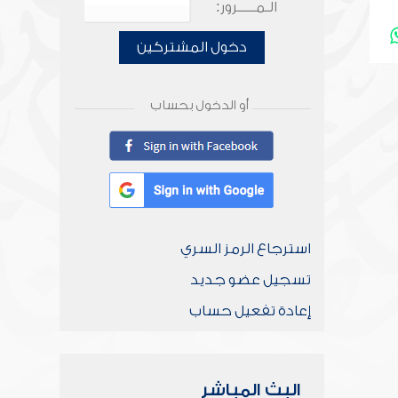
الـمـــــرور:
دخول المشتركين
أو الدخول بحساب
استرجاع الرمز السري
تسجيل عضو جديد
إعادة تفعيل حساب
البث المباشر