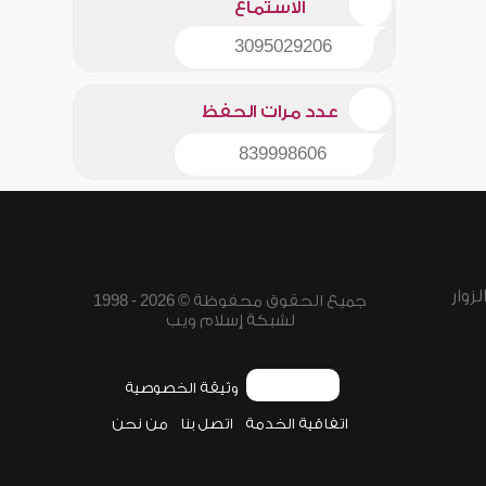
الاستماع
3095029206
عدد مرات الحفظ
839998606
زوار
جميع الحقوق محفوظة © 2026 - 1998
لشبكة إسلام ويب
وثيقة الخصوصية
اتفاقية الخدمة
اتصل بنا
من نحن