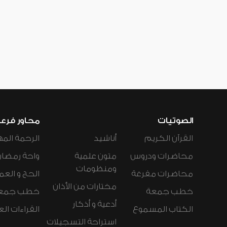
الصوتيات
محاور فرع
القرآن الكريم
أناشيد
الرحمة المه
محاضرات ودروس
متون علمية
واحة رمضان
ومنظومات
محاضرات مفرغة
الحج و العم
مختارات من الأذان
خطب جمعة
خطب جمع
أدعية و أذكار
الكتاب المسموع
القراءات ال
استراحة التسجيلات