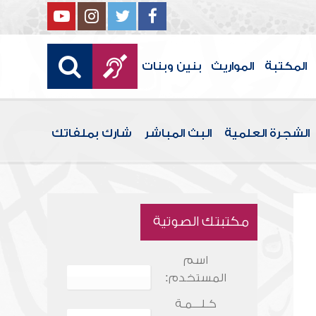
المكتبة
المواريث
بنين وبنات
الشجرة العلمية
البث المباشر
شارك بملفاتك
مكتبتك الصوتية
اسم
المستخدم:
كـلـــمـة