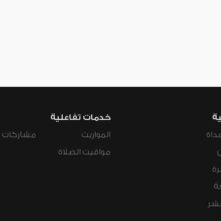
ية
خدمات تفاعلية
داة
المواريث
مشاركات ال
مواقيت الصلاة
رة
ة
عشر