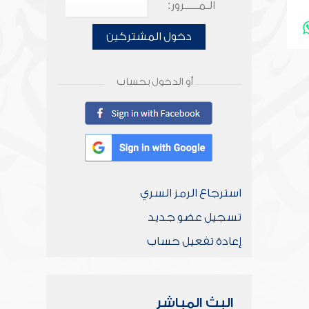
الـمـــــرور:
دخول المشتركين
أو الدخول بحساب
استرجاع الرمز السري
تسجيل عضو جديد
إعادة تفعيل حساب
البث المباشر