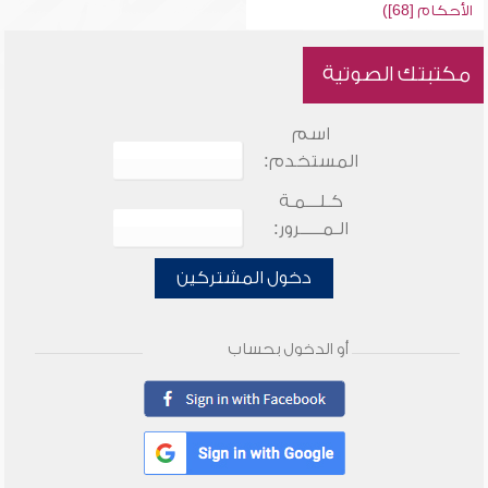
الأحكام [68])
مكتبتك الصوتية
اسم
المستخدم:
كـلـــمـة
الـمـــــرور:
دخول المشتركين
أو الدخول بحساب