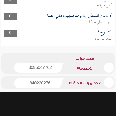
0
أيمن صيدح
أذان من فلسطين-بصوت صهيب هاني خطبا
0
صهيب هاني خطبا
الشموخ5
0
مهند الدوسري
عدد مرات
3095047762
الاستماع
عدد مرات الحفظ
840220276