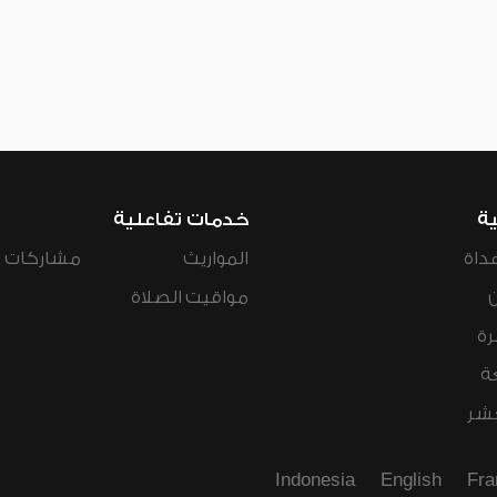
ية
خدمات تفاعلية
داة
المواريث
مشاركات ال
مواقيت الصلاة
رة
ة
عشر
Indonesia
English
Fra