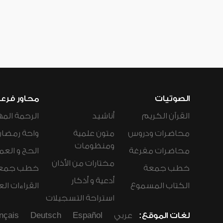
الصوتيات
محاور فرع
القرآن الكريم
أناشيد
الرحمة المه
محاضرات ودروس
متون علمية
واحة رمضان
ومنظومات
محاضرات مفرغة
الحج و العم
مختارات من الأذان
خطب جمعة
خطب جمع
أدعية و أذكار
الكتاب المسموع
القراءات ال
استراحة التسجيلات
لغات الموقع:
عربي
Español
Deutsch
nçais