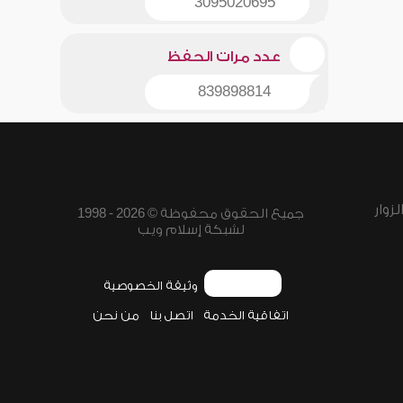
3095020695
عدد مرات الحفظ
839898814
زوار
جميع الحقوق محفوظة © 2026 - 1998
لشبكة إسلام ويب
وثيقة الخصوصية
اتفاقية الخدمة
اتصل بنا
من نحن