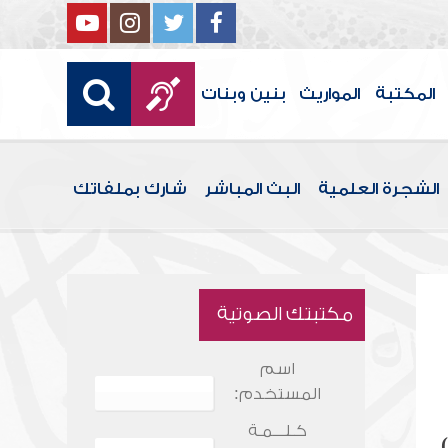
المكتبة
المواريث
بنين وبنات
الشجرة العلمية
البث المباشر
شارك بملفاتك
مكتبتك الصوتية
اسم
المستخدم:
كـلـــمـة