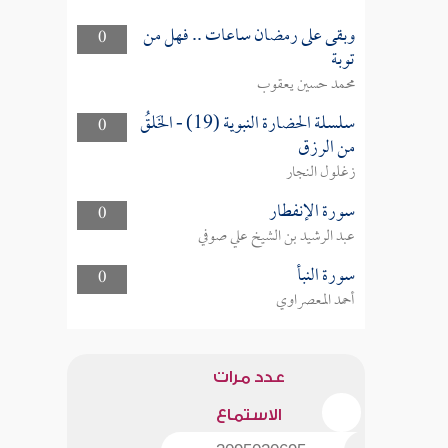
وبقى على رمضان ساعات .. فهل من
0
توبة
محمد حسين يعقوب
سلسلة الحضارة النبوية (19) - الخَلقُ
0
من الرزق
زغلول النجار
سورة الإنفطار
0
عبد الرشيد بن الشيخ علي صوفي
سورة النبأ
0
أحمد المعصراوي
عدد مرات
الاستماع