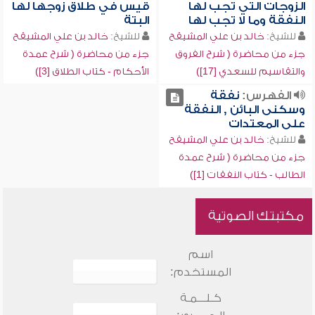
الزوجات التي تجب لها
قيس في طلاق زوجها لها
النفقة وما لا تجب لها
البتة
للشيخ:
خالد بن علي المشيقح
للشيخ:
خالد بن علي المشيقح
جزء من محاضرة ( شرح الفروق
جزء من محاضرة ( شرح عمدة
والتقاسيم للسعدي [17])
الأحكام - كتاب الطلاق [3])
الفهرس:
نفقة
وسكنى البائن , النفقة
على المعتدات
للشيخ:
خالد بن علي المشيقح
جزء من محاضرة ( شرح عمدة
الطالب - كتاب النفقات [1])
مكتبتك الصوتية
اسم
المستخدم:
كـلـــمـة