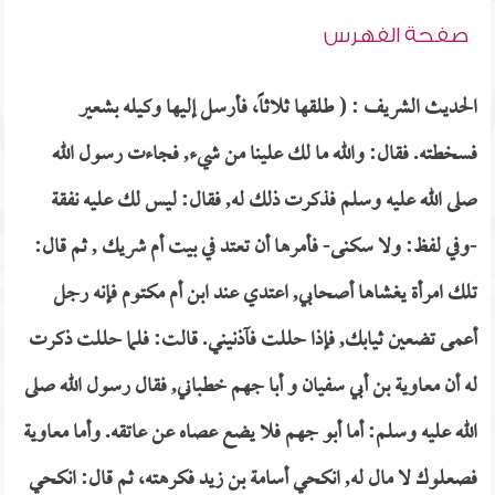
صفحة الفهرس
الحديث الشريف : ( طلقها ثلاثاً، فأرسل إليها وكيله بشعير
فسخطته. فقال: والله ما لك علينا من شيء, فجاءت رسول الله
صلى الله عليه وسلم فذكرت ذلك له, فقال: ليس لك عليه نفقة
-وفي لفظ: ولا سكنى- فأمرها أن تعتد في بيت أم شريك , ثم قال:
تلك امرأة يغشاها أصحابي, اعتدي عند ابن أم مكتوم فإنه رجل
أعمى تضعين ثيابك, فإذا حللت فآذنيني. قالت: فلما حللت ذكرت
له أن معاوية بن أبي سفيان و أبا جهم خطباني, فقال رسول الله صلى
الله عليه وسلم: أما أبو جهم فلا يضع عصاه عن عاتقه. وأما معاوية
فصعلوك لا مال له, انكحي أسامة بن زيد فكرهته، ثم قال: انكحي