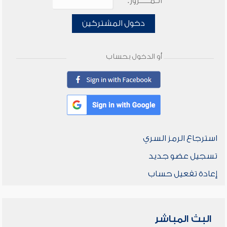
الـمـــــرور:
دخول المشتركين
أو الدخول بحساب
استرجاع الرمز السري
تسجيل عضو جديد
إعادة تفعيل حساب
البث المباشر