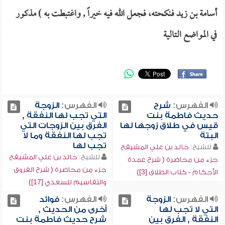
أسامة بن زيد فنكحته، فجعل الله فيه خيراً , واغتبطت به ) مذكور
في المواضع التالية
الفهرس:
شرح
الفهرس:
الزوجة
حديث فاطمة بنت
التي تجب لها النفقة ,
قيس في طلاق زوجها لها
الفرق بين الزوجات التي
البتة
تجب لها النفقة وما لا
تجب لها
للشيخ:
خالد بن علي المشيقح
للشيخ:
خالد بن علي المشيقح
جزء من محاضرة ( شرح عمدة
جزء من محاضرة ( شرح الفروق
الأحكام - كتاب الطلاق [3])
والتقاسيم للسعدي [17])
الفهرس:
الزوجة
الفهرس:
فوائد
التي لا تجب لها
أخرى من الحديث ,
النفقة , الفرق بين
شرح حديث فاطمة بنت