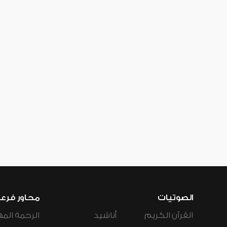
الصوتيات
محاور فرع
القرآن الكريم
أناشيد
الرحمة المه