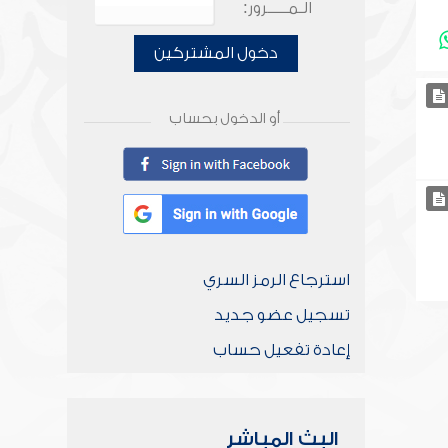
الـمـــــرور:
دخول المشتركين
أو الدخول بحساب
استرجاع الرمز السري
تسجيل عضو جديد
إعادة تفعيل حساب
البث المباشر