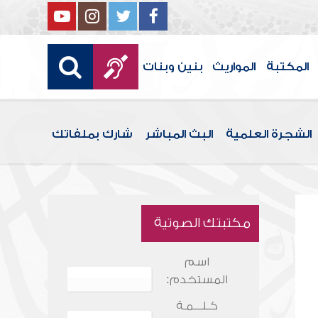
المكتبة
المواريث
بنين وبنات
الشجرة العلمية
البث المباشر
شارك بملفاتك
مكتبتك الصوتية
اسم
المستخدم:
كـلـــمـة