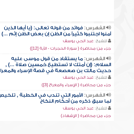
الفهرس:
فوائد من قوله تعالى: (يا أيها الذين
آمنوا اجتنبوا كثيراً من الظن إن بعض الظن إثم ...)
للشيخ:
عبد الحي يوسف
جزء من محاضرة ( سورة الحجرات - الآية [12])
الفهرس:
ما يستفاد من قول موسى عليه
السلام: (إن أمتك لا تستطيع خمسين صلاة ...) ,
حديث مالك بن صعصعة في قصة الإسراء والمعرا
للشيخ:
عبد الحي يوسف
جزء من محاضرة ( الإسراء والمعراج [3])
الفهرس:
الأمور التي تندب في الخطبة , تلخيص
لما سبق ذكره من أحكام النكاح
للشيخ:
عبد الحي يوسف
جزء من محاضرة ( الإشهاد)