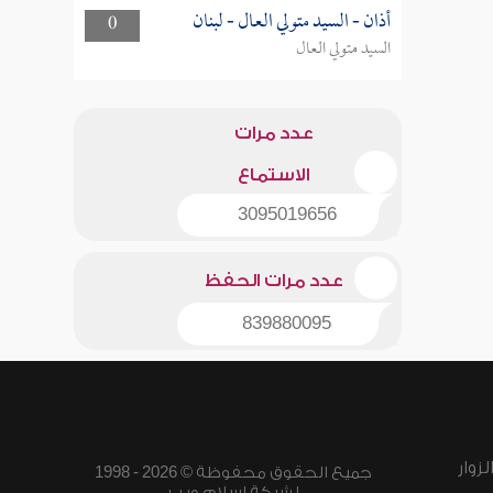
أذان - السيد متولي العال - لبنان
0
السيد متولي العال
عدد مرات
الاستماع
3095019656
عدد مرات الحفظ
839880095
زوار
جميع الحقوق محفوظة © 2026 - 1998
لشبكة إسلام ويب