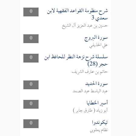
شرح منظومة القواعد الفقهية لابن
0
سعدي 3
حسين بن عبد العزيز آل الشيخ
سورة البروج
0
علي الحذيفي
سلسلة شرح نزهة النظر للحافظ ابن
0
حجر (28)
حاتم بن عارف الشريف
سورة الحديد
0
عبد الباسط عبد الصمد
أسير الخطايا
0
أبو زياد ( طارق جابر )
تيكوندوا
0
نظام يعقوبي