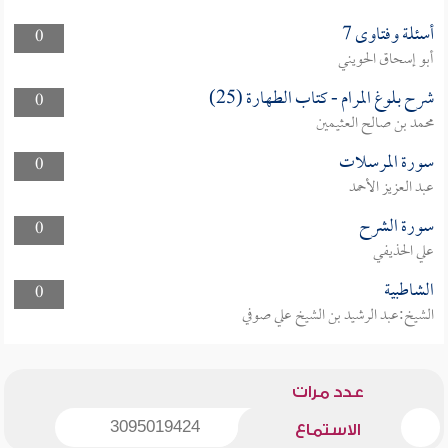
أسئلة وفتاوى 7
0
أبو إسحاق الحويني
شرح بلوغ المرام - كتاب الطهارة (25)
0
محمد بن صالح العثيمين
سورة المرسلات
0
عبد العزيز الأحمد
سورة الشرح
0
علي الحذيفي
الشاطبية
0
الشيخ:عبد الرشيد بن الشيخ علي صوفي
عدد مرات
3095019424
الاستماع