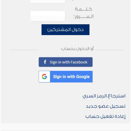
كـلـــمـة
الـمـــــرور:
دخول المشتركين
أو الدخول بحساب
استرجاع الرمز السري
تسجيل عضو جديد
إعادة تفعيل حساب