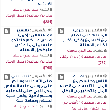
الأسئلة
للشيخ:
عبد الحي يوسف
جزء من محاضرة ( ديوان الإفتاء
[284])
الفهرس:
حرص
الفهرس:
تفسير
المسلم على الصلح
قوله تعالى: (فمن
مع أخيه مع رفض الأخير
اعتدى عليكم فاعتدوا
لذلك , الأسئلة
عليه بمثل ما اعتدى
عليكم) , الأسئلة
للشيخ:
عبد الحي يوسف
للشيخ:
عبد الحي يوسف
جزء من محاضرة ( ديوان الإفتاء
جزء من محاضرة ( ديوان الإفتاء
[767])
[768])
الفهرس:
أصناف
الفهرس:
ثناء النبي
الناس وحالهم مع
صلى الله عليه وسلم
المال , التنبيه على قضية
على موسى عليه السلام ,
المال والتحذير من البخل
مدح النبي صلى الله عليه
وسلم لأخيه يونس عليه
للشيخ:
عبد الحي يوسف
السلام ودفاعه عنه
جزء من محاضرة ( تأملات في
للشيخ:
عبد الحي يوسف
سور القرآن - جزء تبارك)