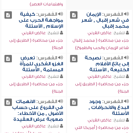
واهتمامات العصر)
الفهرس:
الإيمان
الفهرس:
كيفية
في شعر إقبال , شعر
مواجهة الحرب على
محمد إقبال
الإسلام , الأسئلة
للشيخ:
عائض القرني
للشيخ:
عائض القرني
جزء من محاضرة ( محمد إقبال
جزء من محاضرة ( الطريق إلى
شاعر الإيمان والحب والطموح)
الجنة)
الفهرس:
نصيحة
الفهرس:
تعرض
إلى بائع الأفلام
الغزو الفكري للمرأة
الخليعة , الأسئلة
المسلمة , الأسئلة
للشيخ:
عائض القرني
للشيخ:
عائض القرني
جزء من محاضرة ( الطريق إلى
جزء من محاضرة ( الطريق إلى
الجنة)
الجنة)
الفهرس:
وجود
الفهرس:
الانهماك
البدع والانحرافات ,
في الفروع على حساب
الأسئلة
الأصول , من الأخطاء:
صعوبة عرض العقيدة
للشيخ:
عائض القرني
للشيخ:
عائض القرني
جزء من محاضرة ( أمريكا التي