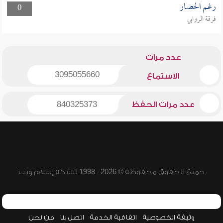
رغم الحصار
0
فرقة الروابي
عدد مرات
3095055660
الاستماع
عدد مرات الحفظ
840325373
جميع الحقوق محفوظة © 2026 - 1998 لشبكة إسلام ويب
وثيقة الخصوصية
اتفاقية الخدمة
اتصل بنا
من نحن