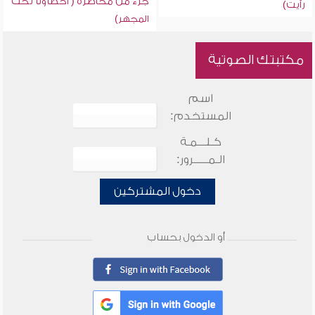
جزء من محاضرة ( أخطاؤنا تحت
رأيت)
المجهر)
مكتبتك الصوتية
اسم
المستخدم:
كـلـــمـة
الـمـــــرور:
دخول المشتركين
أو الدخول بحساب