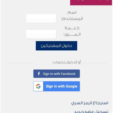
اسم
المستخدم:
كـلـــمـة
الـمـــــرور:
دخول المشتركين
أو الدخول بحساب
استرجاع الرمز السري
تسجيل عضو جديد