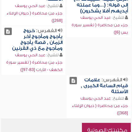
إلى قوله: (...وما عملته
للشيخ:
عبد الحي يوسف
أيديهم أفلا يشكرون)
جزء من محاضرة ( ديوان الإفتاء
للشيخ:
عبد الحي يوسف
[268])
جزء من محاضرة ( تفسير سورة
الفهرس:
خروج
يس [6])
يأجوج ومأجوج آخر
الزمان , قصة يأجوج
ومأجوج مع ذي القرنين
للشيخ:
عبد الحي يوسف
جزء من محاضرة ( تفسير سورة
الكهف - الآيات [83-97])
الفهرس:
علامات
قيام الساعة الكبرى ,
الأسئلة
للشيخ:
عبد الحي يوسف
جزء من محاضرة ( ديوان الإفتاء
[368])
مكتبتك الصوتية