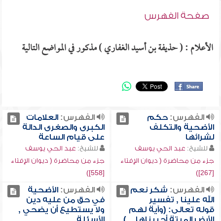
صفحة الفهرس
الأعلام : ( حذيفة بن أسيد الغفاري ) مذكور في المواضع التالية
الفهرس:
حكم
الفهرس:
العلامات
الأضحية والتكلف
الكبرى والصغرى الدالة
لشرائها
على قيام الساعة
للشيخ:
عبد الحي يوسف
للشيخ:
عبد الحي يوسف
جزء من محاضرة ( ديوان الإفتاء
جزء من محاضرة ( ديوان الإفتاء
[558])
[267])
الفهرس:
شكر نعم
الفهرس:
الأضحية
الله علينا , تفسير
في حق من عليه دين
قوله تعالى: (وآية لهم
ولا يستطيع أن يضحي ,
الأرض الميتة أحييناها ...)
الأسئلة