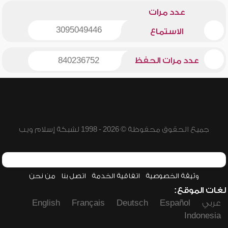
عدد مرات
3095049446
الاستماع
عدد مرات الحفظ
840236752
جميع الحقوق محفوظة © 2026 - 1998 لشبكة إسلام ويب
وثيقة الخصوصية
اتفاقية الخدمة
اتصل بنا
من نحن
لغات الموقع:
عربي
Español
Deutsch
Français
English
Indonesia