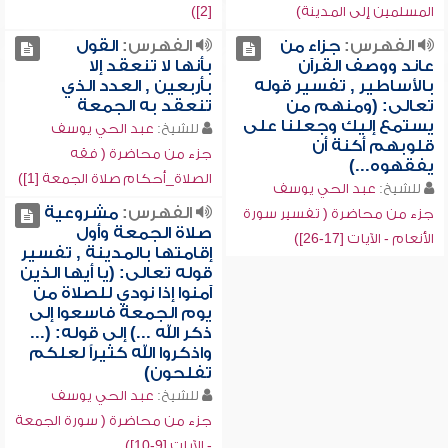
المسلمين إلى المدينة)
[2])
الفهرس:
جزاء من
الفهرس:
القول
عاند ووصف القرآن
بأنها لا تنعقد إلا
بالأساطير , تفسير قوله
بأربعين , العدد الذي
تعالى: (ومنهم من
تنعقد به الجمعة
يستمع إليك وجعلنا على
للشيخ:
عبد الحي يوسف
قلوبهم أكنة أن
جزء من محاضرة ( فقه
يفقهوه...)
الصلاة_أحكام صلاة الجمعة [1])
للشيخ:
عبد الحي يوسف
الفهرس:
مشروعية
جزء من محاضرة ( تفسير سورة
صلاة الجمعة وأول
الأنعام - الآيات [17-26])
إقامتها بالمدينة , تفسير
قوله تعالى: (يا أيها الذين
آمنوا إذا نودي للصلاة من
يوم الجمعة فاسعوا إلى
ذكر الله ...) إلى قوله: (...
واذكروا الله كثيراً لعلكم
تفلحون)
للشيخ:
عبد الحي يوسف
جزء من محاضرة ( سورة الجمعة
- الآيات [9-10])