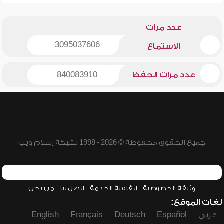
عدد مرات
3095037606
الاستماع
عدد مرات الحفظ
840083910
جميع الحقوق محفوظة © 2026 - 1998 لشبكة إسلام ويب
وثيقة الخصوصية
اتفاقية الخدمة
اتصل بنا
من نحن
لغات الموقع:
عربي
Español
Deutsch
Français
English