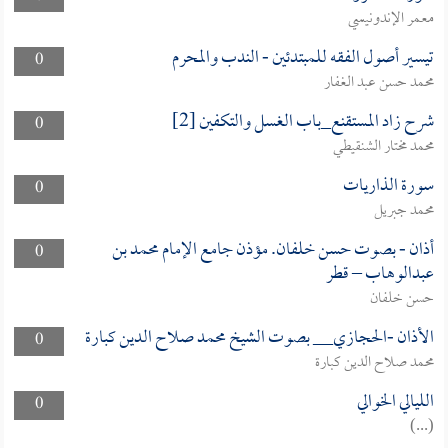
معمر الإندونيسي
تيسير أصول الفقه للمبتدئين - الندب والمحرم
0
محمد حسن عبد الغفار
شرح زاد المستقنع_باب الغسل والتكفين [2]
0
محمد مختار الشنقيطي
سورة الذاريات
0
محمد جبريل
أذان - بصوت حسن خلفان. مؤذن جامع الإمام محمد بن
0
عبدالوهاب – قطر
حسن خلفان
الأذان -الحجازي__ بصوت الشيخ محمد صلاح الدين كبارة
0
محمد صلاح الدين كبارة
الليالي الخوالي
0
(...)