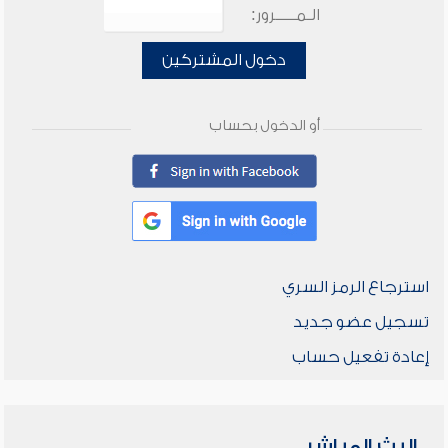
الـمـــــرور:
دخول المشتركين
أو الدخول بحساب
استرجاع الرمز السري
تسجيل عضو جديد
إعادة تفعيل حساب
البث المباشر