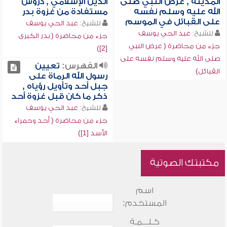
المدينة , عرض النبي صلى
الدين الإسلامي , دروس
الله عليه وسلم نفسه
مستفادة من غزوة بدر
على القبائل في الموسم
للشيخ:
عبد الحي يوسف
للشيخ:
عبد الحي يوسف
جزء من محاضرة ( بدر الكبرى
جزء من محاضرة ( عرض النبي
[2])
صلى الله عليه وسلم نفسه على
الفهرس:
تعيين
القبائل)
رسول الله الرماة على
جبل أحد وتأويل رؤياه ,
ذكر ما كان قبل غزوة أحد
للشيخ:
عبد الحي يوسف
جزء من محاضرة ( أحد وحمراء
الأسد [1])
مكتبتك الصوتية
اسم
المستخدم:
كـلـــمـة