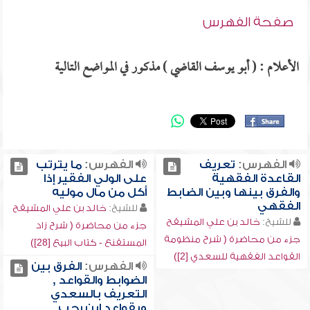
صفحة الفهرس
الأعلام : ( أبو يوسف القاضي ) مذكور في المواضع التالية
الفهرس:
تعريف
الفهرس:
ما يترتب
القاعدة الفقهية
على الولي الفقير إذا
والفرق بينها وبين الضابط
أكل من مال موليه
الفقهي
للشيخ:
خالد بن علي المشيقح
للشيخ:
خالد بن علي المشيقح
جزء من محاضرة ( شرح زاد
جزء من محاضرة ( شرح منظومة
المستقنع - كتاب البيع [28])
القواعد الفقهية للسعدي [2])
الفهرس:
الفرق بين
الضوابط والقواعد ,
التعريف بالسعدي
وبقواعد ابن رجب