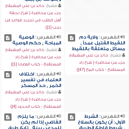
للشيخ:
خالد بن علي المشيقح
جزء من محاضرة ( شرح تحفة
أهل الطلب في تجريد قواعد ابن
رجب [1])
الفهرس:
ولاية دم
الفهرس:
الوصية
اللقيط القتيل عمداً ,
المباحة , حكم الوصية
مسائل متعلقة باللقيط
للشيخ:
خالد بن علي المشيقح
للشيخ:
خالد بن علي المشيقح
جزء من محاضرة ( شرح زاد
جزء من محاضرة ( شرح زاد
المستقنع - كتاب الوصايا [1])
المستقنع - كتاب البيع [47])
الفهرس:
اختلاف
العلماء في تفسير
الخمر , حد المسكر
للشيخ:
خالد بن علي المشيقح
جزء من محاضرة ( شرح زاد
المستقنع - كتاب الحدود [4])
الفهرس:
الشرط
الفهرس:
ما يلزم
الأول: أن يكون بالسلاح
القاضي إذا لم يكن
, شروط قاطع الطريق
للمدعي بينة , تابع طرق