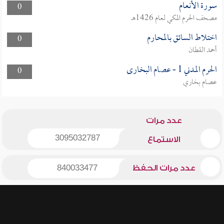
سورة الأنعام
0
مصحف الحرم المكي لعام 1426هـ
اختلاط السائق بالمحارم
0
أحمد القطان
الحرم المدني 1 - عصام البخارى
0
عصام بخاري
عدد مرات
3095032787
الاستماع
عدد مرات الحفظ
840033477