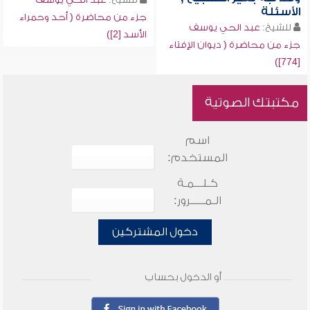
الأسئلة
جزء من محاضرة ( أحد وحمراء
للشيخ:
عبد الحي يوسف
الأسد [2])
جزء من محاضرة ( ديوان الإفتاء
[774])
مكتبتك الصوتية
اسم
المستخدم:
كـلـــمـة
الـمـــــرور:
دخول المشتركين
أو الدخول بحساب