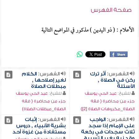
صفحة الفهرس
الأعلام : ( ذو اليدين ) مذكور في المواضع التالية
الفهرس:
أثر ترك
الفهرس:
الكلام
ركن في الصلاة ,
لغير إصلاحها ,
الأسئلة
مبطلات الصلاة
للشيخ:
عبد الحي يوسف
للشيخ:
عبد الحي يوسف
جزء من محاضرة ( فقه
جزء من محاضرة ( فقه
الصلاة_مكروهات الصلاة [2])
الصلاة_مبطلات الصلاة)
الفهرس:
الواجب
الفهرس:
إثبات
على الإمام إذا سجد
بشرية الأنبياء , دروس
ثلاث سجدات في ركعة
مستفادة من غزوة أحد
وقد نبه بغير التسبيح ,
للشيخ:
عبد الحي يوسف