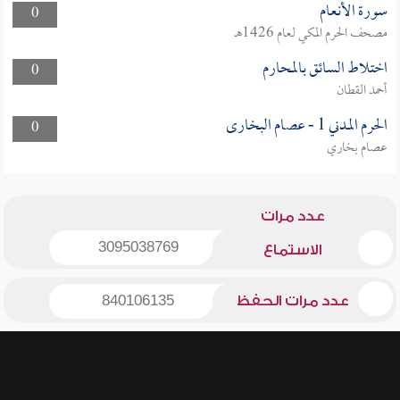
سورة الأنعام
0
مصحف الحرم المكي لعام 1426هـ
اختلاط السائق بالمحارم
0
أحمد القطان
الحرم المدني 1 - عصام البخارى
0
عصام بخاري
عدد مرات
3095038769
الاستماع
عدد مرات الحفظ
840106135