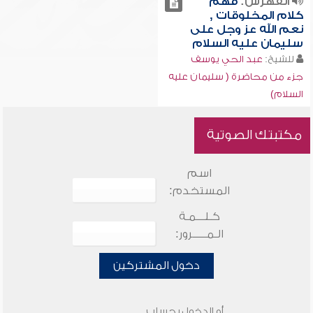
الفهرس:
فهم
كلام المخلوقات ,
نعم الله عز وجل على
سليمان عليه السلام
للشيخ:
عبد الحي يوسف
جزء من محاضرة ( سليمان عليه
السلام)
مكتبتك الصوتية
اسم
المستخدم:
كـلـــمـة
الـمـــــرور:
دخول المشتركين
أو الدخول بحساب