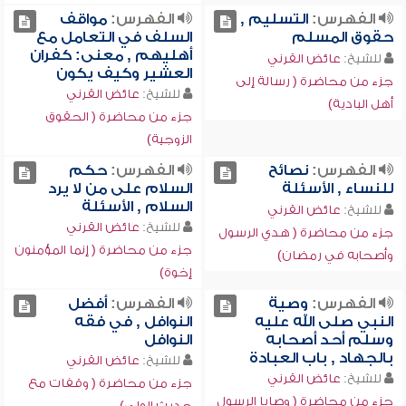
الفهرس:
التسليم ,
الفهرس:
مواقف
حقوق المسلم
السلف في التعامل مع
أهليهم , معنى: كفران
للشيخ:
عائض القرني
العشير وكيف يكون
جزء من محاضرة ( رسالة إلى
للشيخ:
عائض القرني
أهل البادية)
جزء من محاضرة ( الحقوق
الزوجية)
الفهرس:
نصائح
الفهرس:
حكم
للنساء , الأسئلة
السلام على من لا يرد
السلام , الأسئلة
للشيخ:
عائض القرني
للشيخ:
عائض القرني
جزء من محاضرة ( هدي الرسول
جزء من محاضرة ( إنما المؤمنون
وأصحابه في رمضان)
إخوة)
الفهرس:
وصية
الفهرس:
أفضل
النبي صلى الله عليه
النوافل , في فقه
وسلم أحد أصحابه
النوافل
بالجهاد , باب العبادة
للشيخ:
عائض القرني
للشيخ:
عائض القرني
جزء من محاضرة ( وقفات مع
جزء من محاضرة ( وصايا الرسول
حديث الولي)