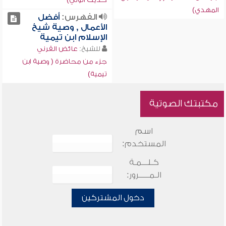
المهدي)
الفهرس:
أفضل
الأعمال , وصية شيخ
الإسلام ابن تيمية
للشيخ:
عائض القرني
جزء من محاضرة ( وصية ابن
تيمية)
مكتبتك الصوتية
اسم
المستخدم:
كـلـــمـة
الـمـــــرور:
دخول المشتركين