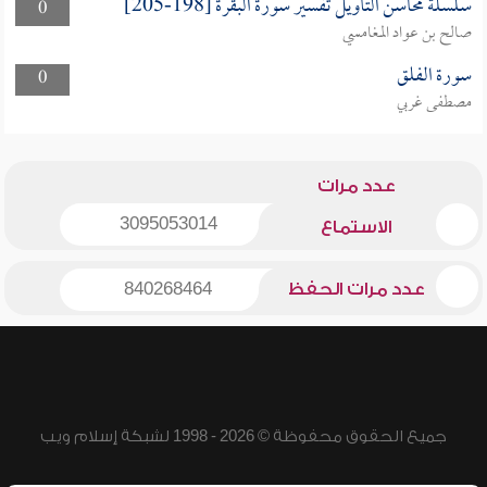
سلسلة محاسن التأويل تفسير سورة البقرة [198-205]
0
صالح بن عواد المغامسي
سورة الفلق
0
مصطفى غربي
عدد مرات
3095053014
الاستماع
عدد مرات الحفظ
840268464
جميع الحقوق محفوظة © 2026 - 1998 لشبكة إسلام ويب