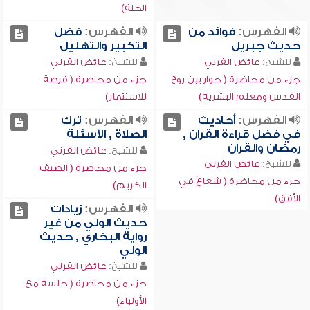
الجنة)
الفهرس:
فوائد من
الفهرس:
فضل
حديث جبريل
التكبير والتهليل
للشيخ:
عائض القرني
للشيخ:
عائض القرني
جزء من محاضرة ( حوار بين روح
جزء من محاضرة ( فرصة
القدس ومعلم البشرية)
للاستثمار)
الفهرس:
أحاديث
الفهرس:
ترك
في فضل قراءة القرآن ,
الصلاة , الأسئلة
رمضان والقرآن
للشيخ:
عائض القرني
للشيخ:
عائض القرني
جزء من محاضرة ( الضيف
جزء من محاضرة ( شعاعٌ في
الكريم)
الأفق)
الفهرس:
زيادات
حديث الولي من غير
رواية البخاري , حديث
الولي
للشيخ:
عائض القرني
جزء من محاضرة ( جلسة مع
الأولياء)