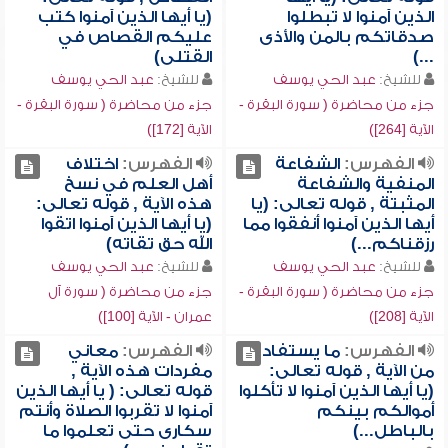
الذين آمنوا لا تبطلوا
(يا أيها الذين آمنوا كتب
صدقاتكم بالمن والأذى
عليكم القصاص في
...)
القتلى)
للشيخ:
عبد الحي يوسف
للشيخ:
عبد الحي يوسف
جزء من محاضرة ( سورة البقرة -
جزء من محاضرة ( سورة البقرة -
الآية [264])
الآية [172])
الفهرس:
الشفاعة
الفهرس:
اختلاف
المنفية والشفاعة
أهل العلم في نسخ
المثبتة , قوله تعالى: (يا
هذه الآية , قوله تعالى:
أيها الذين آمنوا أنفقوا مما
(يا أيها الذين آمنوا اتقوا
رزقناكم...)
الله حق تقاته)
للشيخ:
عبد الحي يوسف
للشيخ:
عبد الحي يوسف
جزء من محاضرة ( سورة البقرة -
جزء من محاضرة ( سورة آل
الآية [208])
عمران - الآية [100])
الفهرس:
ما يستفاد
الفهرس:
معاني
من الآية , قوله تعالى:
مفردات هذه الآية ,
(يا أيها الذين آمنوا لا تأكلوا
قوله تعالى: ( يا أيها الذين
أموالكم بينكم
آمنوا لا تقربوا الصلاة وأنتم
بالباطل...)
سكارى حتى تعلموا ما