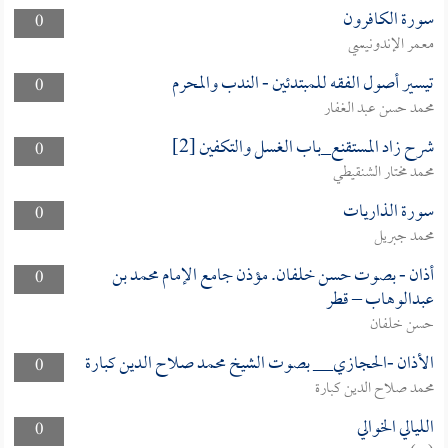
سورة الكافرون
0
معمر الإندونيسي
تيسير أصول الفقه للمبتدئين - الندب والمحرم
0
محمد حسن عبد الغفار
شرح زاد المستقنع_باب الغسل والتكفين [2]
0
محمد مختار الشنقيطي
سورة الذاريات
0
محمد جبريل
أذان - بصوت حسن خلفان. مؤذن جامع الإمام محمد بن
0
عبدالوهاب – قطر
حسن خلفان
الأذان -الحجازي__ بصوت الشيخ محمد صلاح الدين كبارة
0
محمد صلاح الدين كبارة
الليالي الخوالي
0