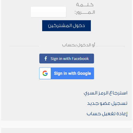
كـلـــمـة
الـمـــــرور:
دخول المشتركين
أو الدخول بحساب
استرجاع الرمز السري
تسجيل عضو جديد
إعادة تفعيل حساب