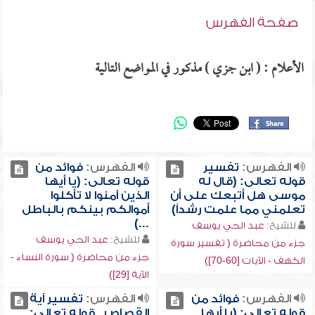
صفحة الفهرس
الأعلام : ( ابن جزي ) مذكور في المواضع التالية
الفهرس:
تفسير
الفهرس:
فوائد من
قوله تعالى: (قال له
قوله تعالى: (يا أيها
موسى هل أتبعك على أن
الذين آمنوا لا تأكلوا
تعلمني مما علمت رشداً)
أموالكم بينكم بالباطل
...)
للشيخ:
عبد الحي يوسف
للشيخ:
عبد الحي يوسف
جزء من محاضرة ( تفسير سورة
جزء من محاضرة ( سورة النساء -
الكهف - الآيات [60-70])
الآية [29])
الفهرس:
فوائد من
الفهرس:
تفسير آية
قوله تعالى: (يا أيها
القصاص , قوله تعالى: