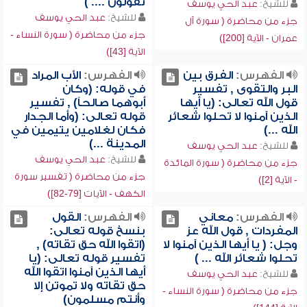
تقولون .... )
للشيخ:
عبد الحي يوسف
للشيخ:
عبد الحي يوسف
جزء من محاضرة ( سورة آل
جزء من محاضرة ( سورة النساء -
عمران - الآية [200])
الآية [43])
الفهرس:
الفرق بين
الفهرس:
الأب المراد
البر والتقوى , تفسير
في قوله: (وكان
قول الله تعالى: (يا أيها
أبوهما صالحاً) , تفسير
الذين آمنوا لا تحلوا شعائر
قوله تعالى: (وأما الجدار
الله ...)
فكان لغلامين يتيمين في
المدينة ...)
للشيخ:
عبد الحي يوسف
للشيخ:
عبد الحي يوسف
جزء من محاضرة ( سورة المائدة
جزء من محاضرة ( تفسير سورة
- الآية [2])
الكهف - الآيات [79-82])
الفهرس:
معاني
الفهرس:
القول
المفردات , قول الله عز
بنسخ قوله تعالى:
وجل: ( يا أيها الذين آمنوا لا
(اتقوا الله حق تقاته) ,
تحلوا شعائر الله ... )
تفسير قوله تعالى: (يا
أيها الذين آمنوا اتقوا الله
للشيخ:
عبد الحي يوسف
حق تقاته ولا تموتن إلا
جزء من محاضرة ( سورة النساء -
وأنتم مسلمون)