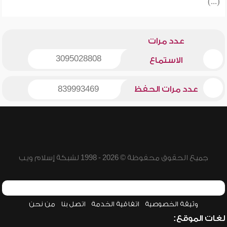
(...)
عدد مرات
3095028808
الاستماع
عدد مرات الحفظ
839993469
جميع الحقوق محفوظة © 2026 - 1998 لشبكة إسلام ويب
وثيقة الخصوصية
اتفاقية الخدمة
اتصل بنا
من نحن
لغات الموقع: