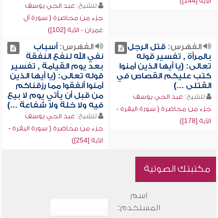
الآية [144])
للشيخ:
عبد الحي يوسف
جزء من محاضرة ( سورة آل
عمران - الآية [102])
الفهرس:
قتل الرجل
الفهرس:
أسباب
بالمرأة , تفسير قوله
نفي الله لنفع النفقة
تعالى: (يا أيها الذين آمنوا
بعد يوم القيامة , تفسير
كتب عليكم القصاص في
قوله تعالى: (يا أيها الذين
القتلى ...)
آمنوا أنفقوا مما رزقناكم
من قبل أن يأتي يوم لا بيع
للشيخ:
عبد الحي يوسف
فيه ولا خلة ولا شفاعة ...)
جزء من محاضرة ( سورة البقرة -
للشيخ:
عبد الحي يوسف
الآية [178])
جزء من محاضرة ( سورة البقرة -
الآية [254])
مكتبتك الصوتية
اسم
المستخدم: