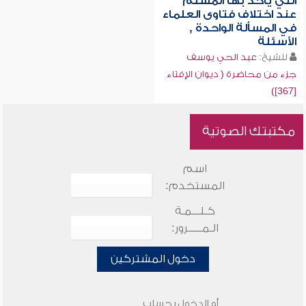
التي يأخذ بها المسلم
عند اختلاف فتاوى العلماء
في المسألة الواحدة ,
الأسئلة
للشيخ:
عبد الحي يوسف
جزء من محاضرة ( ديوان الإفتاء
[367])
مكتبتك الصوتية
اسم
المستخدم:
كـلـــمـة
الـمـــــرور:
دخول المشتركين
أو الدخول بحساب