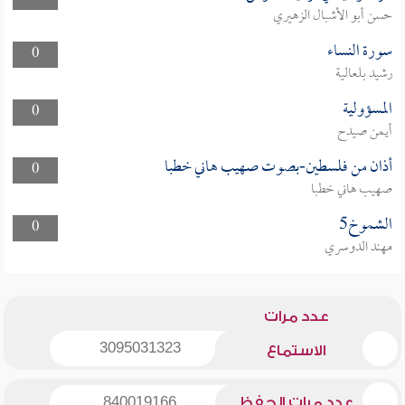
حسن أبو الأشبال الزهيري
سورة النساء
0
رشيد بلعالية
المسؤولية
0
أيمن صيدح
أذان من فلسطين-بصوت صهيب هاني خطبا
0
صهيب هاني خطبا
الشموخ5
0
مهند الدوسري
عدد مرات
3095031323
الاستماع
عدد مرات الحفظ
840019166