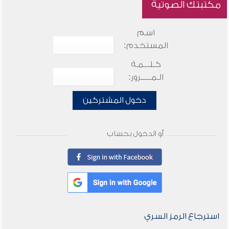
مكتبتك الصوتية
اسم
المستخدم:
كـلـــمـة
الـمـــــرور:
دخول المشتركين
أو الدخول بحساب
استرجاع الرمز السري