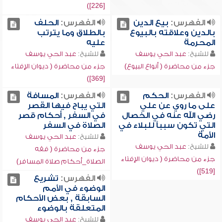
[226])
الفهرس:
بيع الدين
الفهرس:
الحلف
بالدين وعلاقته بالبيوع
بالطلاق وما يترتب
المحرمة
عليه
للشيخ:
عبد الحي يوسف
للشيخ:
عبد الحي يوسف
جزء من محاضرة ( أنواع البيوع)
جزء من محاضرة ( ديوان الإفتاء
[369])
الفهرس:
الحكم
الفهرس:
المسافة
على ما روي عن علي
التي يباح فيها القصر
رضي الله عنه في الخصال
في السفر , أحكام قصر
التي تكون سبباً للبلاء في
الصلاة في السفر
الأمة
للشيخ:
عبد الحي يوسف
للشيخ:
عبد الحي يوسف
جزء من محاضرة ( فقه
جزء من محاضرة ( ديوان الإفتاء
الصلاة_أحكام صلاة المسافر)
[519])
الفهرس:
تشريع
الوضوء في الأمم
السابقة , بعض الأحكام
المتعلقة بالوضوء
للشيخ:
عبد الحي يوسف