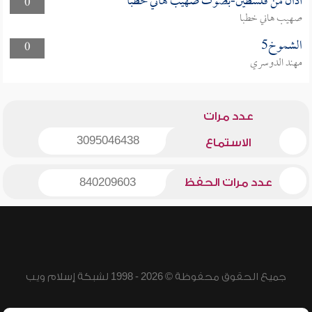
أذان من فلسطين-بصوت صهيب هاني خطبا
0
صهيب هاني خطبا
الشموخ5
0
مهند الدوسري
عدد مرات
3095046438
الاستماع
عدد مرات الحفظ
840209603
جميع الحقوق محفوظة © 2026 - 1998 لشبكة إسلام ويب