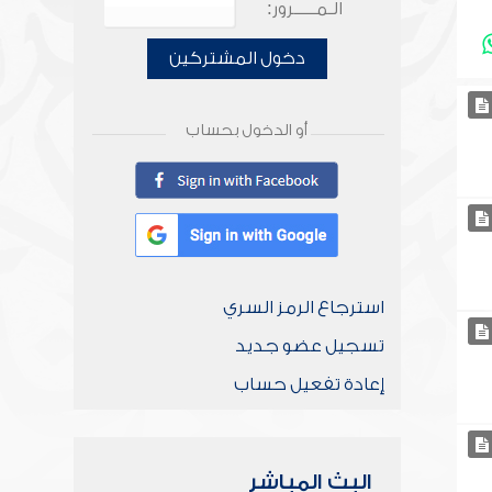
الـمـــــرور:
دخول المشتركين
أو الدخول بحساب
استرجاع الرمز السري
تسجيل عضو جديد
إعادة تفعيل حساب
البث المباشر