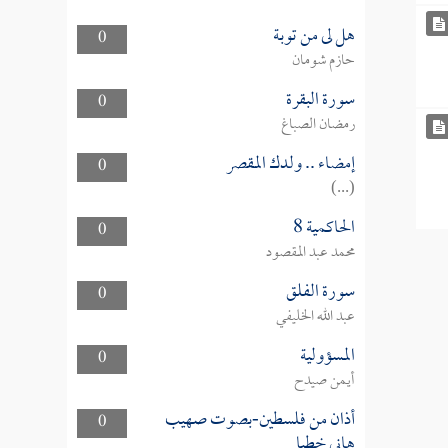
هل لى من توبة
0
حازم شومان
سورة البقرة
0
رمضان الصباغ
إمضاء .. ولدك المقصر
0
(...)
الحاكمية 8
0
محمد عبد المقصود
سورة الفلق
0
عبد الله الخليفي
المسؤولية
0
أيمن صيدح
أذان من فلسطين-بصوت صهيب
0
هاني خطبا