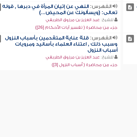
الفهرس:
النهي عن إتيان المرأة في دبرها , قوله
تعالى: (ويسألونك عن المحيض...)
للشيخ:
عبد العزيز بن مرزوق الطريفي
جزء من محاضرة ( تفسير آيات الأحكام [26])
الفهرس:
قلة عناية المتقدمين بأسباب النزول
وسبب ذلك , اعتناء العلماء بأسانيد ومرويات
أسباب النزول
للشيخ:
عبد العزيز بن مرزوق الطريفي
جزء من محاضرة ( أسباب النزول [3])