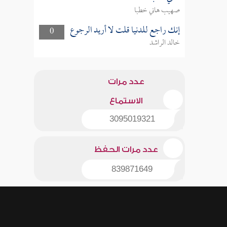
صهيب هاني خطبا
إنك راجع للدنيا قلت لا أريد الرجوع
0
خالد الراشد
عدد مرات
الاستماع
3095019321
عدد مرات الحفظ
839871649