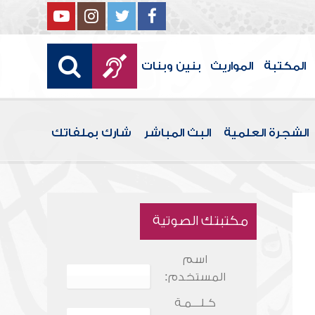
المكتبة
المواريث
بنين وبنات
الشجرة العلمية
البث المباشر
شارك بملفاتك
مكتبتك الصوتية
اسم
المستخدم:
كـلـــمـة