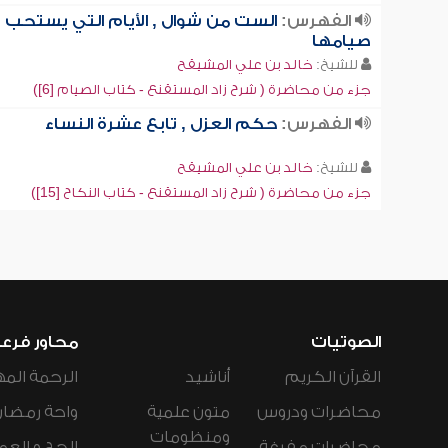
الفهرس:
الست من شوال , الأيام التي يستحب
صيامها
للشيخ:
خالد بن علي المشيقح
جزء من محاضرة ( شرح زاد المستقنع - كتاب الصيام [6])
الفهرس:
حكم العزل , تابع عشرة النساء
للشيخ:
خالد بن علي المشيقح
جزء من محاضرة ( شرح زاد المستقنع - كتاب النكاح [15])
الصوتيات
محاور فرع
القرآن الكريم
أناشيد
الرحمة المه
محاضرات ودروس
متون علمية
واحة رمضان
ومنظومات
محاضرات مفرغة
الحج و العم