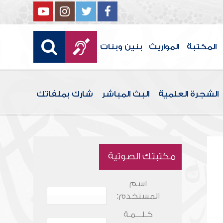
المكتبة
المواريث
بنين وبنات
الشجرة العلمية
البث المباشر
شارك بملفاتك
مكتبتك الصوتية
اسم
المستخدم:
كـلـــمـة