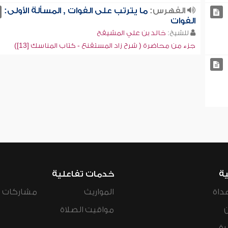
الفهرس:
ما يترتب على الفوات , المسألة الأولى:
الفوات
للشيخ:
خالد بن علي المشيقح
جزء من محاضرة ( شرح زاد المستقنع - كتاب المناسك [13])
ية
خدمات تفاعلية
داة
المواريث
مشاركات ال
مواقيت الصلاة
رة