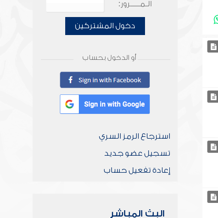
الـمـــــرور:
دخول المشتركين
أو الدخول بحساب
استرجاع الرمز السري
تسجيل عضو جديد
إعادة تفعيل حساب
البث المباشر