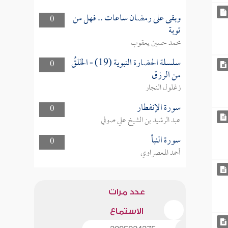
وبقى على رمضان ساعات .. فهل من
0
توبة
محمد حسين يعقوب
سلسلة الحضارة النبوية (19) - الخَلقُ
0
من الرزق
زغلول النجار
سورة الإنفطار
0
عبد الرشيد بن الشيخ علي صوفي
سورة النبأ
0
أحمد المعصراوي
عدد مرات
الاستماع