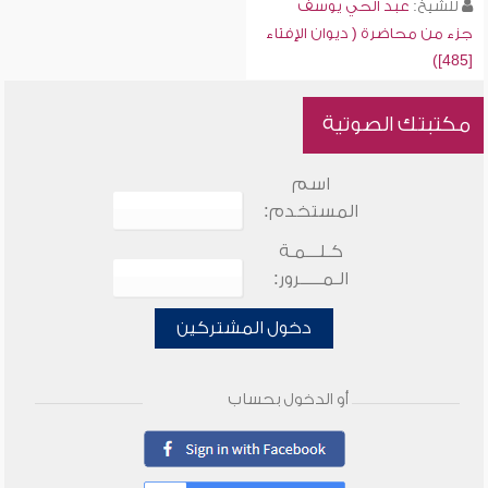
للشيخ:
عبد الحي يوسف
جزء من محاضرة ( ديوان الإفتاء
[485])
مكتبتك الصوتية
اسم
المستخدم:
كـلـــمـة
الـمـــــرور:
دخول المشتركين
أو الدخول بحساب