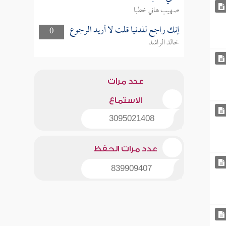
صهيب هاني خطبا
إنك راجع للدنيا قلت لا أريد الرجوع
0
خالد الراشد
عدد مرات
الاستماع
3095021408
عدد مرات الحفظ
839909407