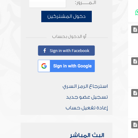
الـمـــــرور:
دخول المشتركين
أو الدخول بحساب
استرجاع الرمز السري
تسجيل عضو جديد
إعادة تفعيل حساب
البث المباشر