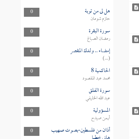
هل لى من توبة
0
حازم شومان
سورة البقرة
0
رمضان الصباغ
إمضاء .. ولدك المقصر
0
(...)
الحاكمية 8
0
محمد عبد المقصود
سورة الفلق
0
عبد الله الخليفي
المسؤولية
0
أيمن صيدح
أذان من فلسطين-بصوت صهيب
0
هاني خطبا