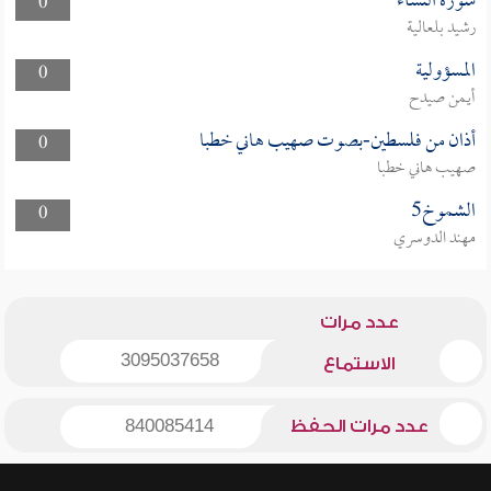
سورة النساء
0
رشيد بلعالية
المسؤولية
0
أيمن صيدح
أذان من فلسطين-بصوت صهيب هاني خطبا
0
صهيب هاني خطبا
الشموخ5
0
مهند الدوسري
عدد مرات
3095037658
الاستماع
عدد مرات الحفظ
840085414