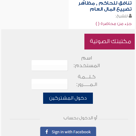
تنافق للحاكم , مظاهر
تضييع المال العام
للشيخ:
جزء من محاضرة ( )
مكتبتك الصوتية
اسم
المستخدم:
كـلـــمـة
الـمـــــرور:
دخول المشتركين
أو الدخول بحساب