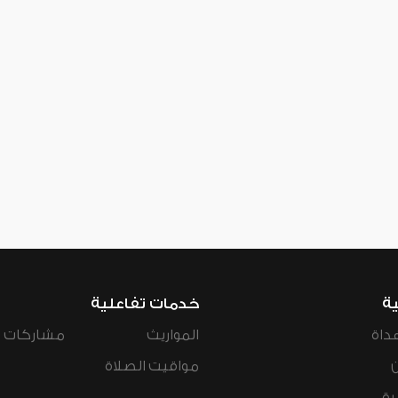
ية
خدمات تفاعلية
داة
المواريث
مشاركات ال
مواقيت الصلاة
رة