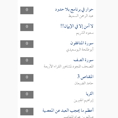
حوار في برنامج بلا حدود
0
عبد الرحمن السميط
لا أمن إلا في الإيمان!!
0
سعود الشريم
سورة المنافقون
0
أبوطلحة البوسعيدي
سورة الصف
0
المصحف المجود لمشاهير القراء الأربعة
المقناص 3
0
حامد الضبعان
الثريا
0
إبراهيم الجبرين
أعظم ما يحجب العبد عن المعصية
0
صالح بن عواد المغامسي