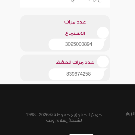
عدد مرات
الاستماع
3095000894
عدد مرات الحفظ
839674258
زوار
جميع الحقوق محفوظة © 2026 - 1998
لشبكة إسلام ويب