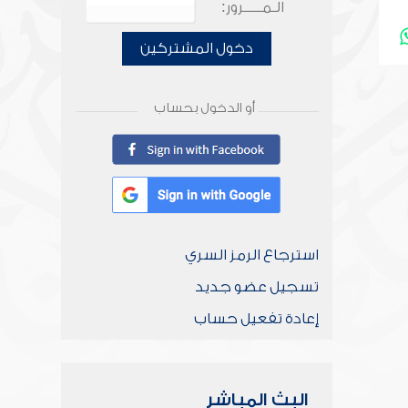
الـمـــــرور:
دخول المشتركين
أو الدخول بحساب
استرجاع الرمز السري
تسجيل عضو جديد
إعادة تفعيل حساب
البث المباشر