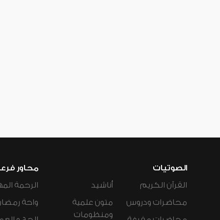
الصوتيات
محاور فرع
القرآن الكريم
أناشيد
الرحمة المه
محاضرات ودروس
متون علمية
واحة رمضان
ومنظومات
محاضرات مفرغة
الحج و العم