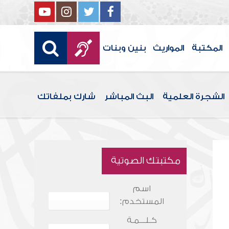
المكتبة
المواريث
بنين وبنات
الشجرة العلمية
البث المباشر
شارك بملفاتك
مكتبتك الصوتية
اسم
المستخدم:
كـلـــمـة