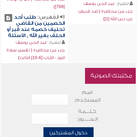
للشيخ:
عبد الحي يوسف
[768])
جزء من محاضرة ( صد قريش
الفهرس:
طلب أحد
عن دين الله [1])
الخصمين من القاضي
تحليف خصمه عند قبر أو
الحلف بغير الله , الأسئلة
للشيخ:
عبد الحي يوسف
جزء من محاضرة ( تفسير سورة
النور - الآيات [6-10] الثالث)
مكتبتك الصوتية
اسم
المستخدم:
كـلـــمـة
الـمـــــرور:
دخول المشتركين