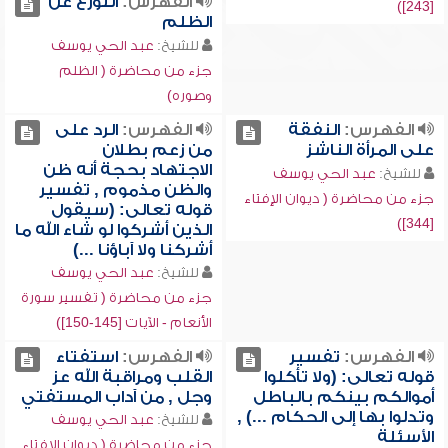
الفهرس:
التورع عن
[243])
الظلم
للشيخ:
عبد الحي يوسف
جزء من محاضرة ( الظلم
وصوره)
الفهرس:
النفقة
الفهرس:
الرد على
على المرأة الناشز
من زعم بطلان
الاجتهاد بحجة أنه ظن
للشيخ:
عبد الحي يوسف
والظن مذموم , تفسير
جزء من محاضرة ( ديوان الإفتاء
قوله تعالى: (سيقول
[344])
الذين أشركوا لو شاء الله ما
أشركنا ولا آباؤنا ...)
للشيخ:
عبد الحي يوسف
جزء من محاضرة ( تفسير سورة
الأنعام - الآيات [145-150])
الفهرس:
تفسير
الفهرس:
استفتاء
قوله تعالى: (ولا تأكلوا
القلب ومراقبة الله عز
أموالكم بينكم بالباطل
وجل , من آداب المستفتي
وتدلوا بها إلى الحكام ...) ,
للشيخ:
عبد الحي يوسف
الأسئلة
جزء من محاضرة ( ديوان الإفتاء