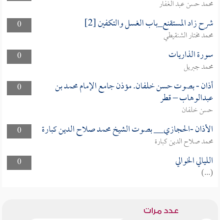
محمد حسن عبد الغفار
شرح زاد المستقنع_باب الغسل والتكفين [2]
0
محمد مختار الشنقيطي
سورة الذاريات
0
محمد جبريل
أذان - بصوت حسن خلفان. مؤذن جامع الإمام محمد بن
0
عبدالوهاب – قطر
حسن خلفان
الأذان -الحجازي__ بصوت الشيخ محمد صلاح الدين كبارة
0
محمد صلاح الدين كبارة
الليالي الخوالي
0
(...)
عدد مرات