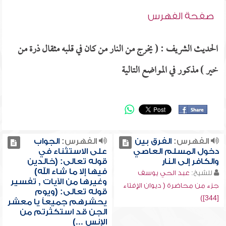
صفحة الفهرس
الحديث الشريف : ( يخرج من النار من كان في قلبه مثقال ذرة من
خير ) مذكور في المواضع التالية
الفهرس:
الفرق بين
الفهرس:
الجواب
دخول المسلم العاصي
على الاستثناء في
والكافر إلى النار
قوله تعالى: (خالدين
فيها إلا ما شاء الله)
للشيخ:
عبد الحي يوسف
وغيرها من الآيات , تفسير
جزء من محاضرة ( ديوان الإفتاء
قوله تعالى: (ويوم
[344])
يحشرهم جميعاً يا معشر
الجن قد استكثرتم من
الإنس ...)