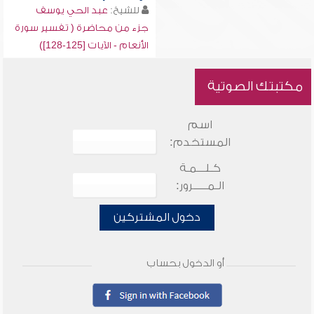
للشيخ:
عبد الحي يوسف
جزء من محاضرة ( تفسير سورة
الأنعام - الآيات [125-128])
مكتبتك الصوتية
اسم
المستخدم:
كـلـــمـة
الـمـــــرور:
دخول المشتركين
أو الدخول بحساب