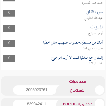
محمد عبد المقصود
سورة الفلق
0
عبد الله الخليفي
المسؤولية
0
أيمن صيدح
أذان من فلسطين-بصوت صهيب هاني خطبا
0
صهيب هاني خطبا
إنك راجع للدنيا قلت لا أريد الرجوع
0
خالد الراشد
عدد مرات
3095023761
الاستماع
عدد مرات الحفظ
839942411