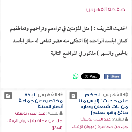
صفحة الفهرس
الحديث الشريف : ( مثل المؤمنين في توادهم وتراحمهم وتعاطفهم
كمثل الجسد الواحد، إذا اشتكى منه عضو تداعى له سائر الجسد
بالحمى والسهر ) مذكور في المواضع التالية
الفهرس:
الحكم
الفهرس:
نبذة
على حديث: (ليس منا
مختصرة عن جماعة
من بات شبعان وجاره
أنصار السنة
جائع وهو يعلم)
للشيخ:
عبد الحي يوسف
للشيخ:
عبد الحي يوسف
جزء من محاضرة ( ديوان الإفتاء
جزء من محاضرة ( ديوان الإفتاء
[344])