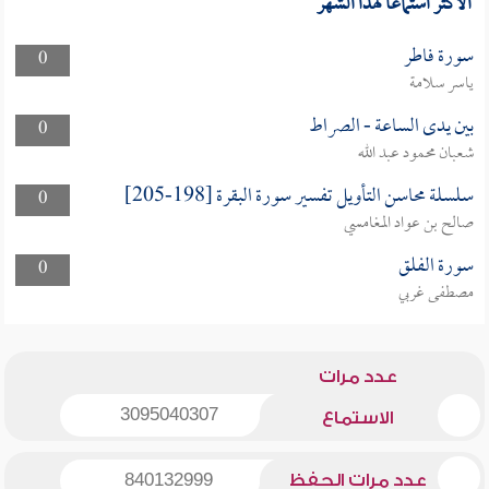
الأكثر استماعا لهذا الشهر
سورة فاطر
0
ياسر سلامة
بين يدى الساعة - الصراط
0
شعبان محمود عبد الله
سلسلة محاسن التأويل تفسير سورة البقرة [198-205]
0
صالح بن عواد المغامسي
سورة الفلق
0
مصطفى غربي
عدد مرات
3095040307
الاستماع
عدد مرات الحفظ
840132999