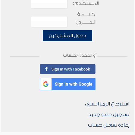
المستخدم:
كـلـــمـة
الـمـــــرور:
دخول المشتركين
أو الدخول بحساب
استرجاع الرمز السري
تسجيل عضو جديد
إعادة تفعيل حساب