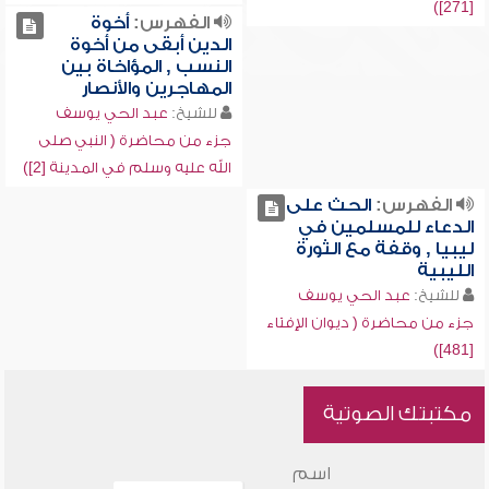
[271])
الفهرس:
أخوة
الدين أبقى من أخوة
النسب , المؤاخاة بين
المهاجرين والأنصار
للشيخ:
عبد الحي يوسف
جزء من محاضرة ( النبي صلى
الله عليه وسلم في المدينة [2])
الفهرس:
الحث على
الدعاء للمسلمين في
ليبيا , وقفة مع الثورة
الليبية
للشيخ:
عبد الحي يوسف
جزء من محاضرة ( ديوان الإفتاء
[481])
مكتبتك الصوتية
اسم